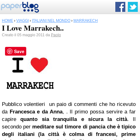
HOME
›
VIAGGI
›
ITALIANI NEL MONDO
›
MARRAKECH
I Love Marrakech..
Creato il 05 maggio 2011 da
Paolo
Save
Pubblico volentieri un paio di commenti che ho ricevuto
da
Francesca e da Anna
, . Il primo possa servire a far
capire
quanto sia tranquilla e sicura la città
. Il
secondo per
meditare sul timore di pancia che è tipico
degli italiani (la città è colma di francesi, prime