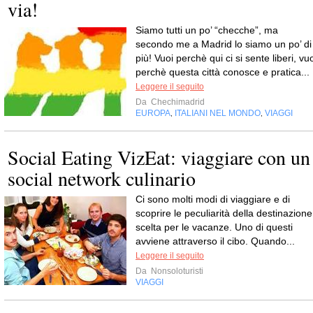
via!
Siamo tutti un po’ “checche”, ma
secondo me a Madrid lo siamo un po’ di
più! Vuoi perchè qui ci si sente liberi, vu
perchè questa città conosce e pratica...
Leggere il seguito
Da
Chechimadrid
EUROPA
ITALIANI NEL MONDO
VIAGGI
,
,
Social Eating VizEat: viaggiare con un
social network culinario
Ci sono molti modi di viaggiare e di
scoprire le peculiarità della destinazione
scelta per le vacanze. Uno di questi
avviene attraverso il cibo. Quando...
Leggere il seguito
Da
Nonsoloturisti
VIAGGI