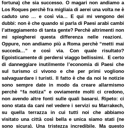
fortuna) che sia successo. O magari non andiamo a
Los Roques perchè fra migliaia di aerei una volta ne è
caduto uno … e così via…
E qui mi vengono dei
dubbi: non è che quando si parla di Paesi arabi cambi
l’atteggiamento di tanta gente? Perchè altrimenti non
mi spiegherei questa differenza nelle reazioni
.
Oppure, non andiamo più a
Roma
perchè “metti mai
succeda…” e così via. Con quale risultato?
Egoisticamente di perdersi viaggo bellissimi.
E certo
di danneggiare inutilmente l’economia di Paesi che
sul turismo ci vivono e che per primi vogliono
salvaguardare i turisti. Il fatto è che da noi le notizie
sono sempre date in modo da creare allarmismo
perchè “fa notiza” e ovviamente molti ci credono,
non avendo altre fonti sulle quali basarsi
. Ripeto: ci
sono stata da cani nel vedere i servizi su Marrakech,
su quella terrazza in cui tutti noi che abbiamo
visitato una città così bella e unica siamo stati (ne
sono sicura). Una tristezza incredibile. Ma questo