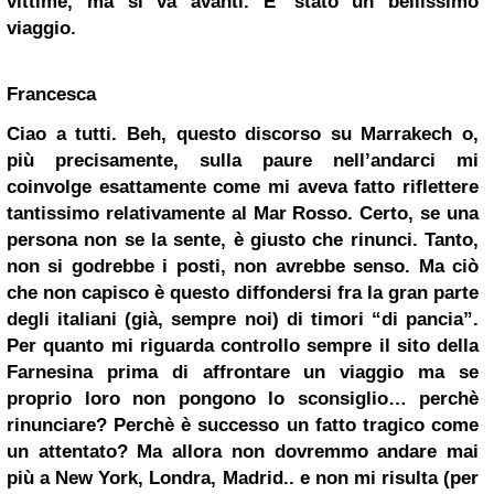
vittime, ma si va avanti. E’ stato un bellissimo
viaggio.
Francesca
Ciao a tutti. Beh, questo discorso su Marrakech o,
più precisamente, sulla paure nell’andarci mi
coinvolge esattamente come mi aveva fatto riflettere
tantissimo relativamente al Mar Rosso. Certo, se una
persona non se la sente, è giusto che rinunci. Tanto,
non si godrebbe i posti, non avrebbe senso. Ma ciò
che non capisco è questo diffondersi fra la gran parte
degli italiani (già, sempre noi) di timori “di pancia”.
Per quanto mi riguarda controllo sempre il sito della
Farnesina prima di affrontare un viaggio ma se
proprio loro non pongono lo sconsiglio… perchè
rinunciare? Perchè è successo un fatto tragico come
un attentato? Ma allora non dovremmo andare mai
più a New York, Londra,
Madrid
.. e non mi risulta (per