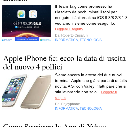
Il Team Taig come promesso ha
rilasciato da pochi minuti il tool per
eseguire il Jailbreak su iOS 8.3/8.2/8.1.3
vediamo insieme come eseguirlo.
Leggere il seguito
Da
Roberto Crisafulli
INFORMATICA
TECNOLOGIA
,
Apple iPhone 6c: ecco la data di uscita
del nuovo 4 pollici
Siamo ancora in attesa dei due nuovi
terminali Apple che già si parla di un’altr
novità. A Silicon Valley infatti pare che si
stia lavorando non solo...
Leggere il
seguito
Da
Enjoyphone
INFORMATICA
TECNOLOGIA
,
Come Scaricare la App di Yahoo