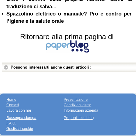
traduzione ci salva...
Spazzolino elettrico o manuale? Pro e contro per
l’igiene e la salute orale
Ritornare alla prima pagina di
Possono interessarti anche questi articoli :
Home
Presentazione
Contatti
Condizioni d'uso
Lavora con noi
Informazioni azienda
Rassegna stampa
Proponi il tuo blog
F.A.Q.
Gestisci i cookie