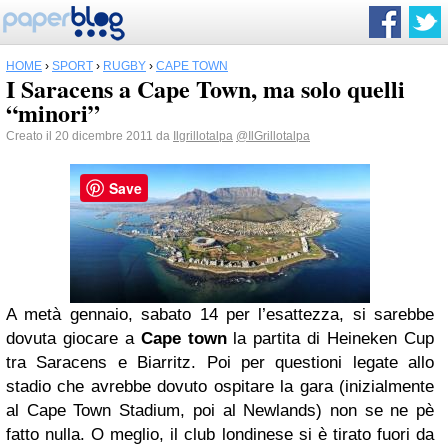
HOME
›
SPORT
›
RUGBY
›
CAPE TOWN
I Saracens a Cape Town, ma solo quelli
“minori”
Creato il 20 dicembre 2011 da
Ilgrillotalpa
@IlGrillotalpa
Save
A metà gennaio, sabato 14 per l’esattezza, si sarebbe
dovuta giocare a
Cape town
la partita di Heineken Cup
tra Saracens e Biarritz. Poi per questioni legate allo
stadio che avrebbe dovuto ospitare la gara (inizialmente
al Cape Town Stadium, poi al Newlands) non se ne pè
fatto nulla. O meglio, il club londinese si è tirato fuori da