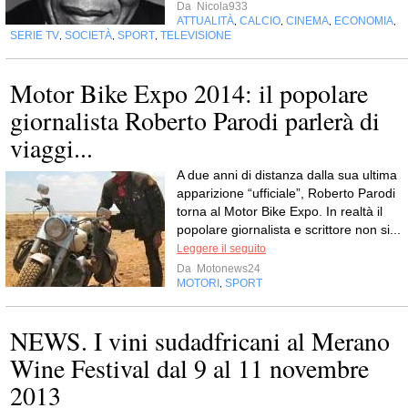
Da
Nicola933
ATTUALITÀ
CALCIO
CINEMA
ECONOMIA
,
,
,
,
SERIE TV
SOCIETÀ
SPORT
TELEVISIONE
,
,
,
Motor Bike Expo 2014: il popolare
giornalista Roberto Parodi parlerà di
viaggi...
A due anni di distanza dalla sua ultima
apparizione “ufficiale”, Roberto Parodi
torna al Motor Bike Expo. In realtà il
popolare giornalista e scrittore non si...
Leggere il seguito
Da
Motonews24
MOTORI
SPORT
,
NEWS. I vini sudadfricani al Merano
Wine Festival dal 9 al 11 novembre
2013