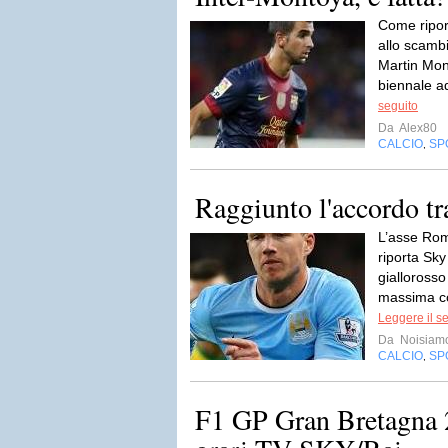
Come ripor
allo scamb
Martin Mon
biennale ad
seguito
Da
Alex80
CALCIO
SP
,
Raggiunto l'accordo t
L’asse Rom
riporta Sky
giallorosso
massima co
Leggere il s
Da
Noisiam
CALCIO
SP
,
F1 GP Gran Bretagna 