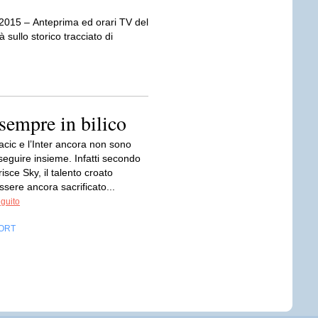
 2015 – Anteprima ed orari TV del
sullo storico tracciato di
 sempre in bilico
cic e l’Inter ancora non sono
oseguire insieme. Infatti secondo
risce Sky, il talento croato
sere ancora sacrificato...
eguito
ORT