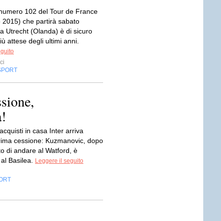
 numero 102 del Tour de France
o 2015) che partirà sabato
a Utrecht (Olanda) è di sicuro
iù attese degli ultimi anni.
eguito
ci
SPORT
sione,
!
acquisti in casa Inter arriva
rima cessione: Kuzmanovic, dopo
ato di andare al Watford, è
 al Basilea.
Leggere il seguito
ORT