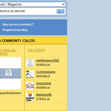
Non ancora membro?
Proponi il tuo blog
A COMMUNITY CALCIO
AUTORE DEL
TOP UTENTI
ORNO
pablitosway1983
604854 pt
Corrintoscana
489198 pt
vesuviolive
445069 pt
psyinthekitchen
Basketcaffe
378351 pt