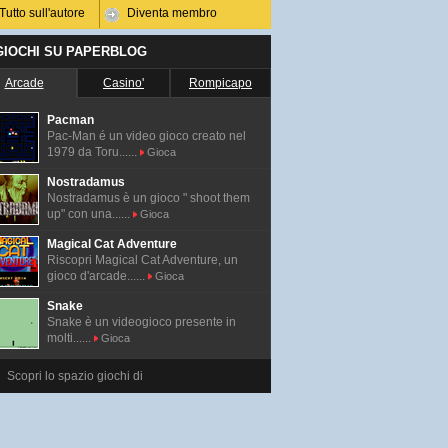
Tutto sull'autore
Diventa membro
 GIOCHI SU PAPERBLOG
Arcade
Casino'
Rompicapo
Pacman
Pac-Man é un video gioco creato nel
1979 da Toru......
Gioca
Nostradamus
Nostradamus è un gioco " shoot them
up" con una......
Gioca
Magical Cat Adventure
Riscopri Magical Cat Adventure, un
gioco d'arcade......
Gioca
Snake
Snake è un videogioco presente in
molti......
Gioca
Scopri lo spazio giochi di