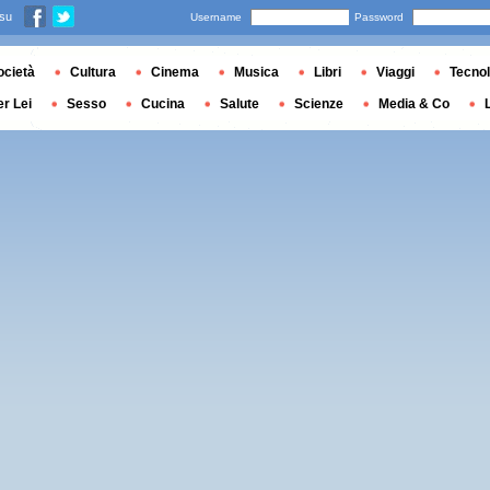
 su
Username
Password
ocietà
Cultura
Cinema
Musica
Libri
Viaggi
Tecnol
er Lei
Sesso
Cucina
Salute
Scienze
Media & Co