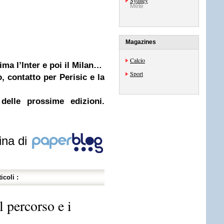
Sydney
Mete
Magazines
Calcio
ima l’Inter e poi il Milan…
Sport
, contatto per Perisic e la
delle prossime edizioni.
ina di
icoli :
 percorso e i