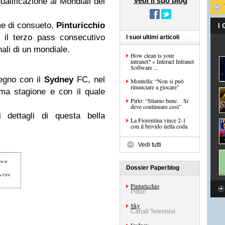
Vedi il suo blog
ualificazione ai Mondiali del
ome di consueto,
Pinturicchio
I
 il terzo pass consecutivo
I suoi ultimi articoli
nali di un mondiale.
How clean is your
intranet? » Interact Intranet
Software ...
pegno con il
Sydney
FC, nel
Montella: “Non si può
rinunciare a giocare”
ima stagione e con il quale
Pirlo: “Stiamo bene. Si
deve continuare così”
i dettagli di questa bella
La Fiorentina vince 2-1
con il brivido nella coda
Vedi tutti
Dossier Paperblog
Pinturicchio
Pittori
Sky
Canali Televisivi