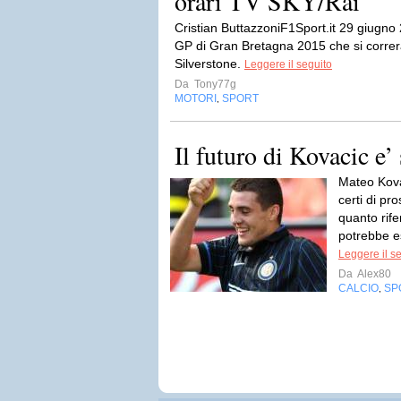
orari TV SKY/Rai
Cristian ButtazzoniF1Sport.it 29 giugno
GP di Gran Bretagna 2015 che si correrà 
Silverstone.
Leggere il seguito
Da
Tony77g
MOTORI
SPORT
,
Il futuro di Kovacic e’
Mateo Kova
certi di pr
quanto rife
potrebbe es
Leggere il s
Da
Alex80
CALCIO
SP
,