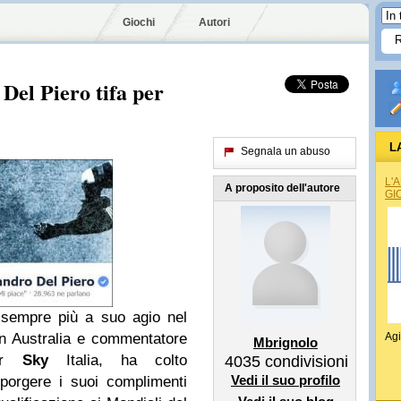
Giochi
Autori
Del Piero tifa per
L
Segnala un abuso
L'
A proposito dell'autore
GI
 sempre più a suo agio nel
in Australia e commentatore
Agi
Mbrignolo
per
Sky
Italia, ha colto
4035
condivisioni
Vedi il suo profilo
porgere i suoi complimenti