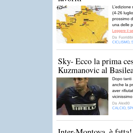
L’edizione
(4-26 lugli
prossimo d
una delle p
Leggere il s
Da
Fuoridibi
CICLISMO
,
Sky- Ecco la prima ces
Kuzmanovic al Basilea
Dopo tanti 
anche la p
aver rifiut
vicinissimo
Da
Alex80
CALCIO
SP
,
Inter-Montoya, è fatta!