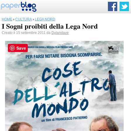
HOME
›
CULTURA
›
LEGA NORD
I Sogni proibiti della Lega Nord
Creato il 15 settembre 2011 da
Dylandave
Save