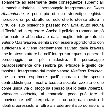
solamente ad esternarne delle conseguenze superficiali
e macchiettistiche. Il personaggio interpretato da
Diego
Abatantuono
è poco più di uno stereotipo leghista,
nordico e un pò sbruffone, ruolo che lo stesso attore in
virtù del suo poliedrico passato non avrà avuto alcuna
difficoltà ad interpretare. Anche il poliziotto romano un pò
sfortunato e abbandonato dalla moglie, interpretato da
Valerio Mastandrea
, sembra non essere approfondito con
sufficienza e viene decisamente salvato dalla bravura
che lo stesso attore ha nell’ interpretare questo genere di
personaggio un pò maldestro. Il personaggio
paradossalmente che sembra più efficace è quello del
tassista, interpretato dal molto veneto
Vitaliano Trevisan
,
che sa bene esprimere quell’ ignoranza che spesso
contraddistingue il nostro tessuto sociale razzista e che
come unica via di sfogo ha spesso quello della violenza.
Valentina Lodovini
, al contrario, poco può fare di
convincente nell’ interpretare il suo ruolo da maestra di
ideali progressisti, e oltre a sfoderare il suo sorriso e la