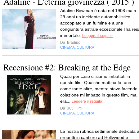
Adaline - L'eterna giovinezza ( 2015 )
Adaline Bowman è nata nel 1908 ma a
29 anni un incidente automobilistico
accoppiato a un fulmine e a una
congiuntura astrale eccezionale l'ha res
immortale.
Leggere il seguito
Da
Bradipo
CINEMA
CULTURA
,
Recensione #2: Breaking at the Edge
Quasi per caso ci siamo imbattuti in
questo film. Qualche mattina fa, una
come tante altre, mentre stavo facendo
colazione mi imbatto in questo film, ma
era...
Leggere il seguito
Da
365 Film
CINEMA
CULTURA
,
La nostra rubrica settimanale dedicata a
progetti in cantiere ad Hollywood e