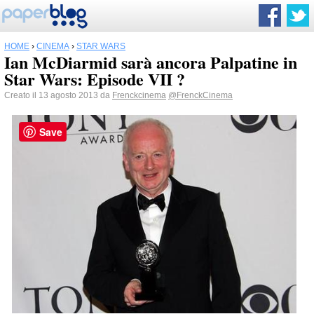
HOME
›
CINEMA
›
STAR WARS
Ian McDiarmid sarà ancora Palpatine in
Star Wars: Episode VII ?
Creato il 13 agosto 2013 da
Frenckcinema
@FrenckCinema
Save