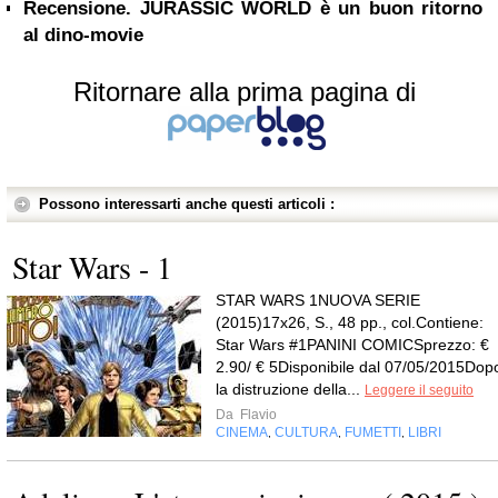
Recensione. JURASSIC WORLD è un buon ritorno
al dino-movie
Ritornare alla prima pagina di
Possono interessarti anche questi articoli :
Star Wars - 1
STAR WARS 1NUOVA SERIE
(2015)17x26, S., 48 pp., col.Contiene:
Star Wars #1PANINI COMICSprezzo: €
2.90/ € 5Disponibile dal 07/05/2015Dop
la distruzione della...
Leggere il seguito
Da
Flavio
CINEMA
CULTURA
FUMETTI
LIBRI
,
,
,