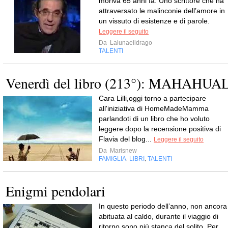
moriva 65 anni fa. Uno scrittore che ha
attraversato le malinconie dell’amore in
un vissuto di esistenze e di parole.
Leggere il seguito
Da
Lalunaeildrago
TALENTI
Venerdì del libro (213°): MAHAHUA
Cara Lilli,oggi torno a partecipare
all'iniziativa di HomeMadeMamma
parlandoti di un libro che ho voluto
leggere dopo la recensione positiva di
Flavia del blog...
Leggere il seguito
Da
Marisnew
FAMIGLIA
LIBRI
TALENTI
,
,
Enigmi pendolari
In questo periodo dell’anno, non ancora
abituata al caldo, durante il viaggio di
ritorno sono più stanca del solito. Per