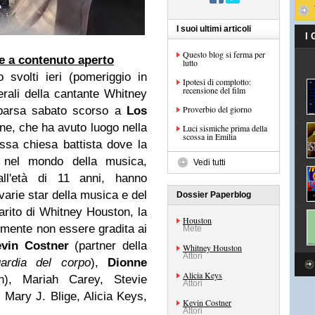
I suoi ultimi articoli
I
Questo blog si ferma per
ie a contenuto aperto
lutto
svolti ieri (pomeriggio in
Ipotesi di complotto:
recensione del film
erali della cantante Whitney
Proverbio del giorno
parsa sabato scorso a
Los
one, che ha avuto luogo nella
Luci sismiche prima della
scossa in Emilia
sa chiesa battista dove la
 nel mondo della musica,
Vedi tutti
ll'età di 11 anni, hanno
varie star della musica e del
Dossier Paperblog
rito di Whitney Houston, la
Houston
lmente non essere gradita ai
Mete
vin Costner
(partner della
Whitney Houston
Attori
ardia del corpo
),
Dionne
Alicia Keys
), Mariah Carey, Stevie
Attori
Mary J. Blige, Alicia Keys,
Kevin Costner
Attori