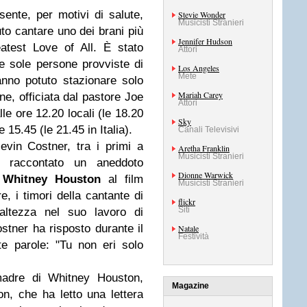
ente, per motivi di salute,
Stevie Wonder
Musicisti Stranieri
to cantare uno dei brani più
Jennifer Hudson
atest Love of All. È stato
Attori
le sole persone provviste di
Los Angeles
Mete
anno potuto stazionare solo
Mariah Carey
ne, officiata dal pastore Joe
Attori
lle ore 12.20 locali (le 18.20
Sky
e 15.45 (le 21.45 in Italia).
Canali Televisivi
evin Costner, tra i primi a
Aretha Franklin
Musicisti Stranieri
ha raccontato un aneddoto
Dionne Warwick
i
Whitney Houston
al film
Musicisti Stranieri
e, i timori della cantante di
flickr
Siti
'altezza nel suo lavoro di
ostner ha risposto durante il
Natale
Festività
e parole: "Tu non eri solo
madre di Whitney Houston,
Magazine
n, che ha letto una lettera