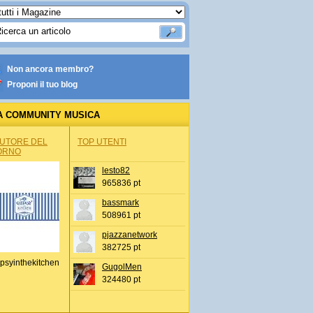
Non ancora membro?
Proponi il tuo blog
A COMMUNITY MUSICA
AUTORE DEL
TOP UTENTI
ORNO
lesto82
965836 pt
bassmark
508961 pt
pjazzanetwork
382725 pt
psyinthekitchen
GugolMen
324480 pt