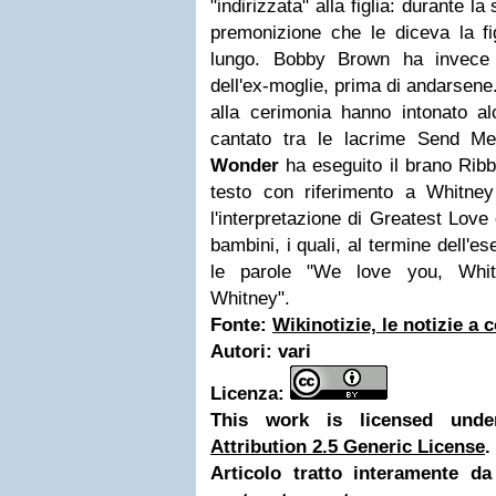
"indirizzata" alla figlia: durante la
premonizione che le diceva la fi
lungo. Bobby Brown ha invece 
dell'ex-moglie, prima di andarsene.
alla cerimonia hanno intonato al
cantato tra le lacrime Send M
Wonder
ha eseguito il brano Ribbo
testo con riferimento a Whitne
l'interpretazione di Greatest Love 
bambini, i quali, al termine dell'
le parole "We love you, Whit
Whitney".
Fonte:
Wikinotizie, le notizie a
Autori:
vari
Licenza:
This work is licensed un
Attribution 2.5 Generic License
.
Articolo tratto interamente d