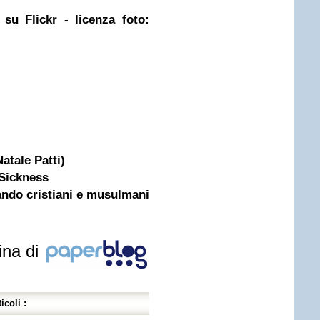
a su
Flickr
- licenza foto:
atale Patti)
Sickness
ando cristiani e musulmani
ina di
icoli :