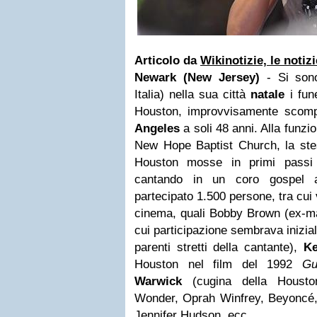
Articolo da
Wikinotizie, le notiz
Newark (New Jersey)
- Si sono 
Italia) nella sua città
natale
i fun
Houston, improvvisamente scom
Angeles
a soli 48 anni. Alla funzi
New Hope Baptist Church, la stes
Houston mosse in primi passi
cantando in un coro gospel a
partecipato 1.500 persone, tra cui 
cinema, quali Bobby Brown (ex-ma
cui participazione sembrava inizia
parenti stretti della cantante),
Ke
Houston nel film del 1992
Gu
Warwick
(cugina della Houston
Wonder, Oprah Winfrey, Beyoncé, 
Jennifer Hudson, ecc.