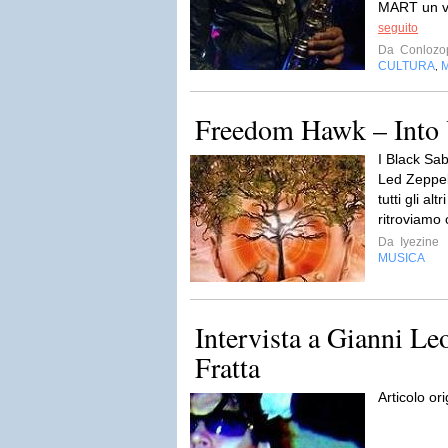
MART un vi
seguito
Da
Conlozo
CULTURA
,
Freedom Hawk – Into
I Black Sab
Led Zeppel
tutti gli al
ritroviamo c
Da
Iyezine
MUSICA
Intervista a Gianni Le
Fratta
Articolo or