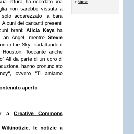
 sua lettura, ha ricordato una
Musica
glia non sarebbe vissuta a
solo accarezzato la bara
 Alcuni dei cantanti presenti
cuni brani:
Alicia Keys
ha
e an Angel, mentre
Stevie
n in the Sky, riadattando il
y Houston. Toccante anche
of All da parte di un coro di
esecuzione, hanno pronunciato
ney", ovvero "Ti amiamo
 contenuto aperto
der a
Creative Commons
a
Wikinotizie, le notizie a