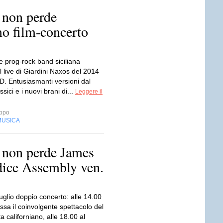
 non perde
imo film-concerto
e prog-rock band siciliana
l live di Giardini Naxos del 2014
D. Entusiasmanti versioni dal
ssici e i nuovi brani di...
Leggere il
ppo
MUSICA
. non perde James
dice Assembly ven.
uglio doppio concerto: alle 14.00
assa il coinvolgente spettacolo del
a californiano, alle 18.00 al