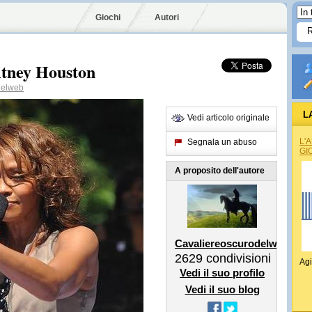
Giochi
Autori
hitney Houston
delweb
L
Vedi articolo originale
L'
Segnala un abuso
GI
A proposito dell'autore
Cavaliereoscurodelweb
2629
condivisioni
Agi
Vedi il suo profilo
Vedi il suo blog