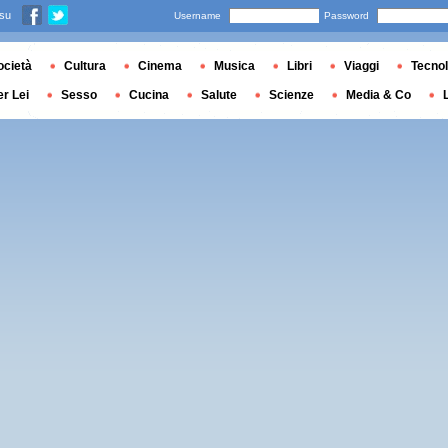
 su
Username
Password
ocietà
Cultura
Cinema
Musica
Libri
Viaggi
Tecnol
er Lei
Sesso
Cucina
Salute
Scienze
Media & Co