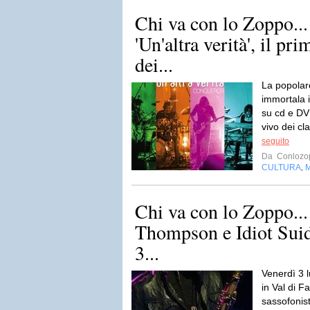
Chi va con lo Zoppo...
'Un'altra verità', il pr
dei...
La popolar
immortala i
su cd e DV
vivo dei cla
seguito
Da
Conlozo
CULTURA
,
Chi va con lo Zoppo..
Thompson e Idiot Sui
3...
Venerdì 3 l
in Val di F
sassofonist