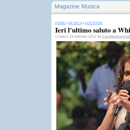
Magazine Musica
HOME
›
MUSICA
›
HOUSTON
Ieri l'ultimo saluto a W
Creato il 19 febbraio 2012 da
Cavaliereoscuro