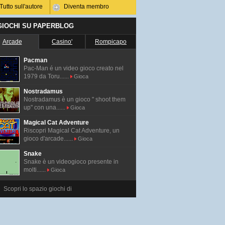
Tutto sull'autore
Diventa membro
 GIOCHI SU PAPERBLOG
Arcade
Casino'
Rompicapo
Pacman
Pac-Man é un video gioco creato nel
1979 da Toru......
Gioca
Nostradamus
Nostradamus è un gioco " shoot them
up" con una......
Gioca
Magical Cat Adventure
Riscopri Magical Cat Adventure, un
gioco d'arcade......
Gioca
Snake
Snake è un videogioco presente in
molti......
Gioca
Scopri lo spazio giochi di