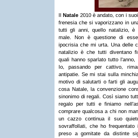
Il
Natale
2010 è andato, con i suoi
frenesia che si vaporizzano in u
tutti gli anni, quello natalizio,
male. Non è questione di esser
ipocrisia che mi urta. Una delle c
natalizio è che tutti diventano f
quali hanno sparlato tutto l'anno,
Io, passando per cattivo, rim
antipatie. Se mi stai sulla minch
motivo di salutarti o farti gli au
cosa Natale, la convenzione cons
sinonimo di regali. Così siamo tutt
regalo per tutti e finiamo nell'
comprare qualcosa a chi non manc
un cazzo continua il suo quiet
sovraffollati, che ho frequentato 
preso a gomitate da distinte s