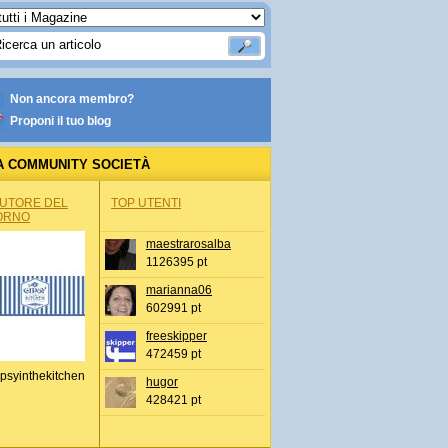
Non ancora membro?
Proponi il tuo blog
A COMMUNITY SOCIETÀ
AUTORE DEL
TOP UTENTI
ORNO
maestrarosalba
1126395 pt
marianna06
602991 pt
freeskipper
472459 pt
psyinthekitchen
hugor
428421 pt