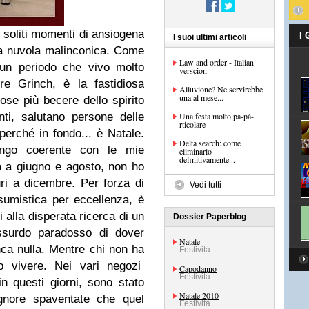
 soliti momenti di ansiogena
I
I suoi ultimi articoli
na nuvola malinconica. Come
Law and order - Italian
 è un periodo che vivo molto
verscion
e Grinch, è la fastidiosa
Alluvione? Ne servirebbe
una al mese...
ose più becere dello spirito
inti, salutano persone delle
Una festa molto pa-pà-
rticolare
 perché in fondo... è Natale.
Delta search: come
ango coerente con le mie
eliminarlo
definitivamente...
ia a giugno e agosto, non ho
guri a dicembre. Per forza di
Vedi tutti
umistica per eccellenza, è
i alla disperata ricerca di un
Dossier Paperblog
assurdo paradosso di dover
Natale
a nulla. Mentre chi non ha
Festività
o vivere. Nei vari negozi
Capodanno
Festività
in questi giorni, sono stato
Natale 2010
ignore spaventate che quel
Festività