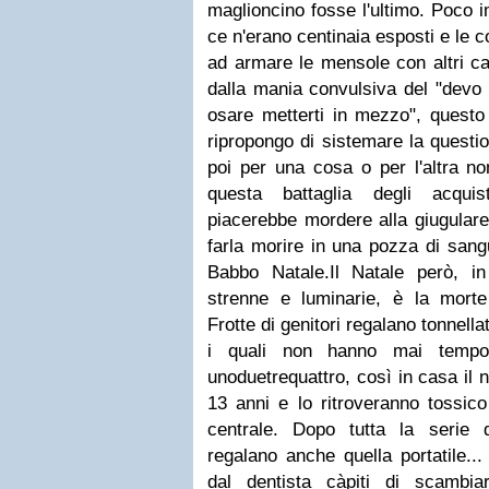
maglioncino fosse l'ultimo. Poco i
ce n'erano centinaia esposti e le
ad armare le mensole con altri ca
dalla mania convulsiva del "devo 
osare metterti in mezzo", questo
ripropongo di sistemare la questi
poi per una cosa o per l'altra n
questa battaglia degli acqui
piacerebbe mordere alla giugulare
farla morire in una pozza di sang
Babbo Natale.Il Natale però, in
strenne e luminarie, è la morte 
Frotte di genitori regalano tonnella
i quali non hanno mai tempo 
unoduetrequattro, così in casa il 
13 anni e lo ritroveranno tossico
centrale. Dopo tutta la serie d
regalano anche quella portatile.
dal dentista càpiti di scambi