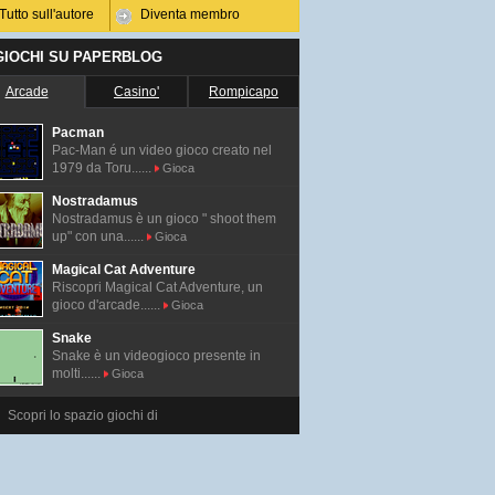
Tutto sull'autore
Diventa membro
 GIOCHI SU PAPERBLOG
Arcade
Casino'
Rompicapo
Pacman
Pac-Man é un video gioco creato nel
1979 da Toru......
Gioca
Nostradamus
Nostradamus è un gioco " shoot them
up" con una......
Gioca
Magical Cat Adventure
Riscopri Magical Cat Adventure, un
gioco d'arcade......
Gioca
Snake
Snake è un videogioco presente in
molti......
Gioca
Scopri lo spazio giochi di