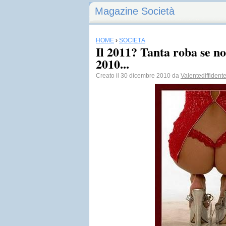
Magazine Società
HOME
›
SOCIETÀ
Il 2011? Tanta roba se n
2010...
Creato il 30 dicembre 2010 da
Valentediffident