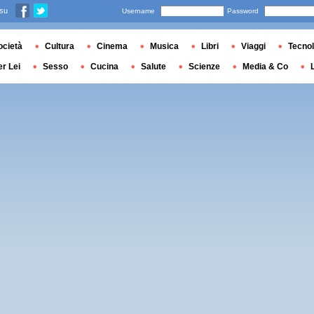
 su
Username
Password
ocietà
Cultura
Cinema
Musica
Libri
Viaggi
Tecnol
er Lei
Sesso
Cucina
Salute
Scienze
Media & Co