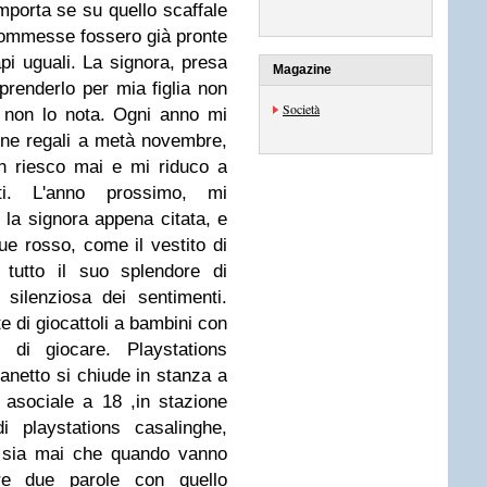
mporta se su quello scaffale
 commesse fossero già pronte
pi uguali. La signora, presa
Magazine
prenderlo per mia figlia non
Società
 non lo nota. Ogni anno mi
one regali a metà novembre,
on riesco mai e mi riduco a
sti. L'anno prossimo, mi
 la signora appena citata, e
ue rosso, come il vestito di
 tutto il suo splendore di
silenziosa dei sentimenti.
te di giocattoli a bambini con
di giocare. Playstations
nanetto si chiude in stanza a
 asociale a 18 ,in stazione
i playstations casalinghe,
.. sia mai che quando vanno
are due parole con quello