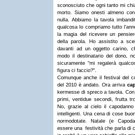
sconosciuto che ogni tanto mi chi
morto. Siamo onesti almeno con
nulla. Abbiamo la tavola imbandit
qualcosa lo compriamo tutto l'ann
la magia del ricevere un pensier
della parola. Ho assistito a sc
davanti ad un oggetto carino, c
modo il destinatario del dono, n
sicuramente "mi regalerà qualco
figura ci faccio?".
Comunque anche il festival del c
del 2010 è andato. Ora arriva
ca
kermesse di spreco a tavola. Con c
primi, ventidue secondi, frutta tr
No, grazie al cielo il capodanno
intelligenti. Una cena di cose buo
normodotate. Natale (e Capoda
essere una festività che parla di 