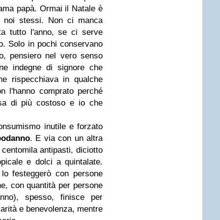
ama papà. Ormai il Natale è
 noi stessi. Non ci manca
a tutto l'anno, se ci serve
o. Solo in pochi conservano
o, pensiero nel vero senso
ene indegne di signore che
he rispecchiava in qualche
on l'hanno comprato perché
sa di più costoso e io che
onsumismo inutile e forzato
podanno
. E via con un altra
entomila antipasti, diciotto
opicale e dolci a quintalate.
 lo festeggerò con persone
ne, con quantità per persone
nno), spesso, finisce per
carità e benevolenza, mentre