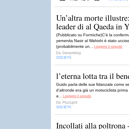
Un’altra morte illustre:
leader di al Qaeda in
(Pubblicato su Formiche)C’è la conferma 
yemenita Nasir al Wahishi è stato ucci
(probabilmente un...
Leggere il seguito
Da
Danemblog
SOCIETÀ
l’eterna lotta tra il be
Guido parla delle sue fidanzate come se 
d’altronde era già un motociclista prima 
a...
Leggere il seguito
Da
Plus1gmt
SOCIETÀ
Incollati alla poltrona 