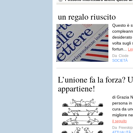
un regalo riuscito
Questo è st
compleanno
desiderato 
volta sugli 
fortun...
Leg
Da
Clode
SOCIETÀ
L’unione fa la forza? U
appartiene!
di Grazia N
persona in
cura da uno 
migliore n
il seguito
Da
Freeskip
ATTUALITÀ
,