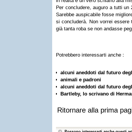
in realtà è un vero schiaffo alla mi
Per concludere, auguro a tutti un
Sarebbe auspicabile fosse migliore
si concluderà. Non vorrei essere 
già tanta roba se non andasse pegg
Potrebbero interessarti anche :
alcuni aneddoti dal futuro degli
animali e padroni
alcuni aneddoti dal futuro degli
Bartleby, lo scrivano di Herma
Ritornare alla prima pag
Possono interessarti anche questi art