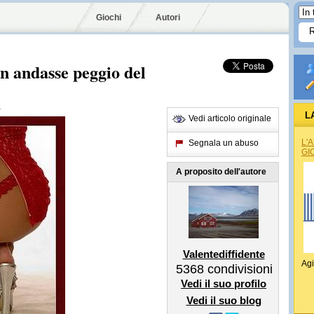
Giochi
Autori
on andasse peggio del
e
L
Vedi articolo originale
L'
Segnala un abuso
GI
A proposito dell'autore
Valentediffidente
Agi
5368
condivisioni
Vedi il suo profilo
Vedi il suo blog