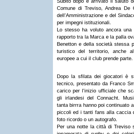
Subito dopo è arrivato il saluto d
Comune di Treviso, Andrea De C
dell’Amministrazione e del Sinda
per impegni istituzionali.
Lo stesso ha voluto ancora una vo
rapporto tra la Marca e la palla o
Benetton e della società stessa 
turistico del territorio, anche a
europee a cui il club prende parte.
Dopo la sfilata dei giocatori è st
tecnico, presentato da Franco Smi
carico per l’inizio ufficiale che s
gli irlandesi del Connacht. Musi
tanta birrra hanno poi continuato a
piccoli ed i tanti fans alla caccia
foto ricordo o un autografo.
Per una notte la città di Treviso
innamorata di rugby e dei colori 