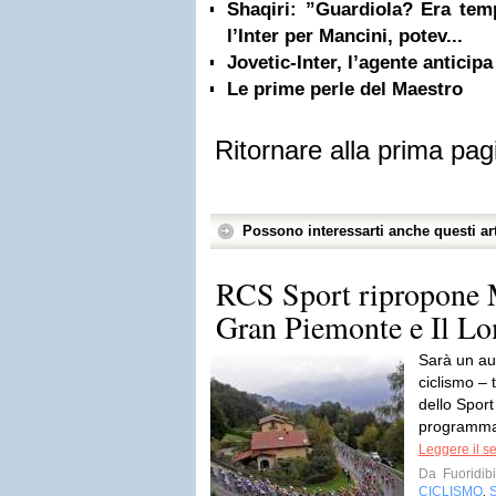
Shaqiri: ”Guardiola? Era tem
l’Inter per Mancini, potev...
Jovetic-Inter, l’agente anticipa 
Le prime perle del Maestro
Ritornare alla prima pag
Possono interessarti anche questi art
RCS Sport ripropone 
Gran Piemonte e Il L
Sarà un au
ciclismo –
dello Sport
programma n
Leggere il s
Da
Fuoridibi
CICLISMO
,