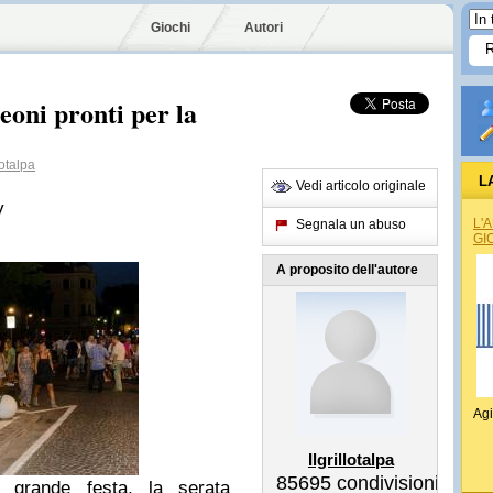
Giochi
Autori
Leoni pronti per la
lotalpa
L
Vedi articolo originale
y
L'
Segnala un abuso
GI
A proposito dell'autore
Agi
Ilgrillotalpa
85695
condivisioni
grande festa, la serata