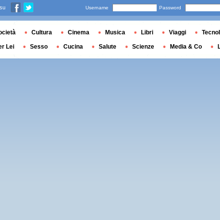
 su
Username
Password
ocietà
Cultura
Cinema
Musica
Libri
Viaggi
Tecnol
er Lei
Sesso
Cucina
Salute
Scienze
Media & Co