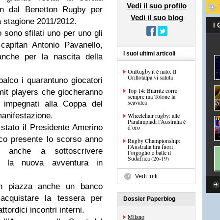
Vedi il suo profilo
tin dal Benetton Rugby per
Vedi il suo blog
a stagione 2011/2012.
I
o sono sfilati uno per uno gli
 capitan Antonio Pavanello,
I suoi ultimi articoli
nche per la nascita della
OnRugby.it è nato. Il
Grillotalpa vi saluta
 palco i quarantuno giocatori
Top 14: Biarritz corre
rmit players che giocheranno
sempre ma Tolone la
scavalca
i impegnati alla Coppa del
manifestazione.
Wheelchair rugby: alle
Paralimpiadi l’Australia è
stato il Presidente Amerino
d’oro
lico presente lo scorso anno
Rugby Championship:
l’Australia tira fuori
o anche a sottoscrivere
l’orgoglio e batte il
Sudafrica (26-19)
r la nuova avventura in
Vedi tutti
 in piazza anche un banco
 acquistare la tessera per
Dossier Paperblog
ttordici incontri interni.
Milano