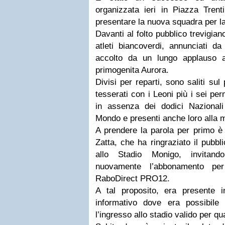
organizzata ieri in Piazza Tren
presentare la nuova squadra per l
Davanti al folto pubblico trevigian
atleti biancoverdi, annunciati da
accolto da un lungo applauso a
primogenita Aurora.
Divisi per reparti, sono saliti sul
tesserati con i Leoni più i sei pe
in assenza dei dodici Nazional
Mondo e presenti anche loro alla 
A prendere la parola per primo è 
Zatta, che ha ringraziato il pubb
allo Stadio Monigo, invitand
nuovamente l’abbonamento pe
RaboDirect PRO12.
A tal proposito, era presente
informativo dove era possibile
l’ingresso allo stadio valido per qua