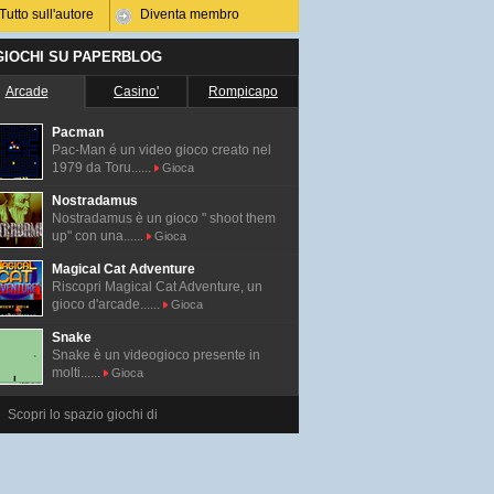
Tutto sull'autore
Diventa membro
 GIOCHI SU PAPERBLOG
Arcade
Casino'
Rompicapo
Pacman
Pac-Man é un video gioco creato nel
1979 da Toru......
Gioca
Nostradamus
Nostradamus è un gioco " shoot them
up" con una......
Gioca
Magical Cat Adventure
Riscopri Magical Cat Adventure, un
gioco d'arcade......
Gioca
Snake
Snake è un videogioco presente in
molti......
Gioca
Scopri lo spazio giochi di