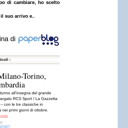
po di cambiare, ho scelto
il suo arrivo e..
ina di
icoli :
Milano-Torino,
ombardia
tunno all’insegna del grande
 targato RCS Sport / La Gazzetta
 – con le tre classiche in
ei primi giorni di ottobre.
eguito
ci
SPORT