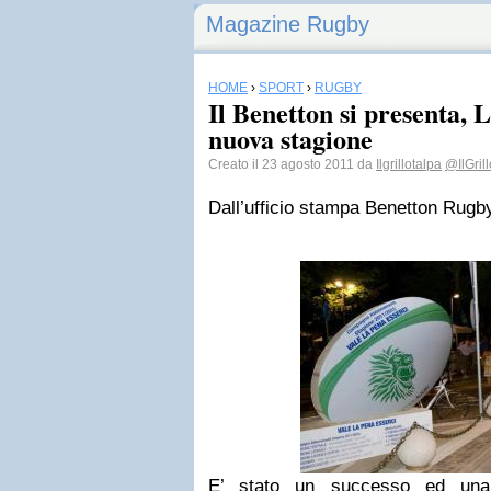
Magazine Rugby
HOME
›
SPORT
›
RUGBY
Il Benetton si presenta, 
nuova stagione
Creato il 23 agosto 2011 da
Ilgrillotalpa
@IlGril
Dall’ufficio stampa Benetton Rugb
E’ stato un successo ed una 