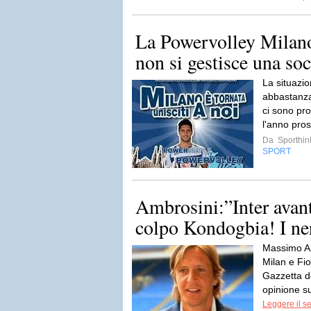
La Powervolley Milano
non si gestisce una soc
La situazio
abbastanza
ci sono pro
l'anno pro
Da
Sporthin
SPORT
Ambrosini:”Inter avant
colpo Kondogbia! I n
Massimo Am
Milan e Fio
Gazzetta d
opinione su
Leggere il s