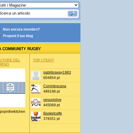
Non ancora membro?
Proponi il tuo blog
A COMMUNITY RUGBY
AUTORE DEL
TOP UTENTI
ORNO
pablitosway1983
604854 pt
Corrintoscana
489198 pt
vesuviolive
445069 pt
psyinthekitchen
Basketcaffe
378351 pt