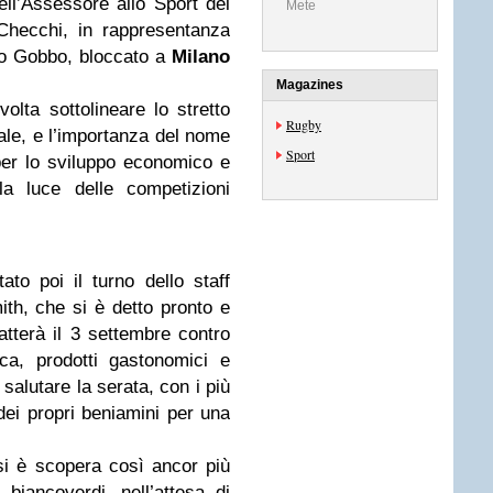
ell’Assessore allo Sport del
Mete
hecchi, in rappresentanza
co Gobbo, bloccato a
Milano
Magazines
lta sottolineare lo stretto
Rugby
vale, e l’importanza del nome
Sport
per lo sviluppo economico e
lla luce delle competizioni
ato poi il turno dello staff
th, che si è detto pronto e
catterà il 3 settembre contro
ca, prodotti gastonomici e
 salutare la serata, con i più
 dei propri beniamini per una
 si è scopera così ancor più
biancoverdi, nell’attesa di