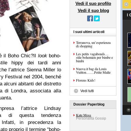
Vedi il suo profilo
Vedi il suo blog
I
I suoi ultimi articoli
Terranova, un’esperienza
di shopping
Les petits vagabonds…
 il Boho Chic?Il
look
boho-
stile bohemien per bimbe e
bimbi
stile hippy dei tardi anni
Nuova it bag da Louis
e l’attrice Sienna Miller lo
Vuitton…….Petite Malle
ry Festival nel 2004, benché
Florens Kids!
 alcuni abitanti del distretto
 di Londra, associata alla
Vedi tutti
uanta.
Dossier Paperblog
presa l’attrice Lindsay
ita di questa tendenza
Kate Moss
Personalità Gossip
Infatti, in precedenza la
to proprio il termine “boho-