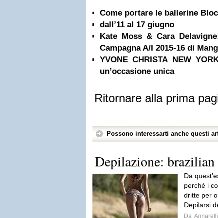
Come portare le ballerine Blo
dall’11 al 17 giugno
Kate Moss & Cara Delavigne:
Campagna A/I 2015-16 di Man
YVONE CHRISTA NEW YORK 
un’occasione unica
Ritornare alla prima pag
Possono interessarti anche questi art
Depilazione: brazilian
Da quest’es
perché i co
dritte per o
Depilarsi de
Da
Annarell