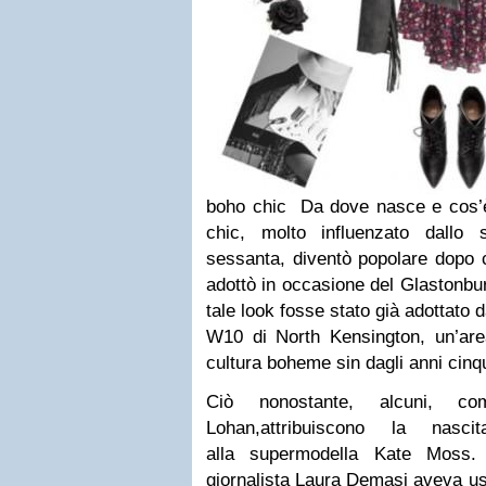
boho chic Da dove nasce e cos’è
chic, molto influenzato dallo 
sessanta, diventò popolare dopo ch
adottò in occasione del Glastonbu
tale look fosse stato già adottato da
W10 di North Kensington, un’area
cultura boheme sin dagli anni cinq
Ciò nonostante, alcuni, com
Lohan,attribuiscono la nasc
alla supermodella Kate Moss. 
giornalista Laura Demasi aveva usa