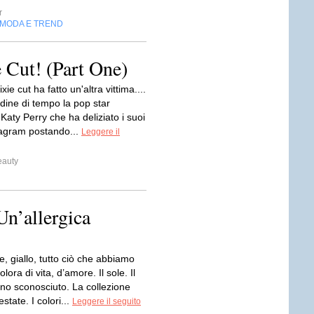
r
MODA E TREND
e Cut! (Part One)
ixie cut ha fatto un'altra vittima....
rdine di tempo la pop star
aty Perry che ha deliziato i suoi
tagram postando...
Leggere il
eauty
Un’allergica
, giallo, tutto ciò che abbiamo
olora di vita, d’amore. Il sole. Il
uno sconosciuto. La collezione
state. I colori...
Leggere il seguito