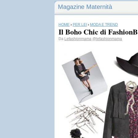
Magazine Maternità
HOME
›
PER LEI
›
MODA E TREND
Il Boho Chic di FashionBr
Da
Lefashionmama
@lefashionmama