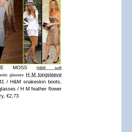
ATE MOSS
H&M soft
H M longsleeve
stic glasses
€41 / H&M snakeskin boots,
glasses / H M feather flower
ry, €2,73