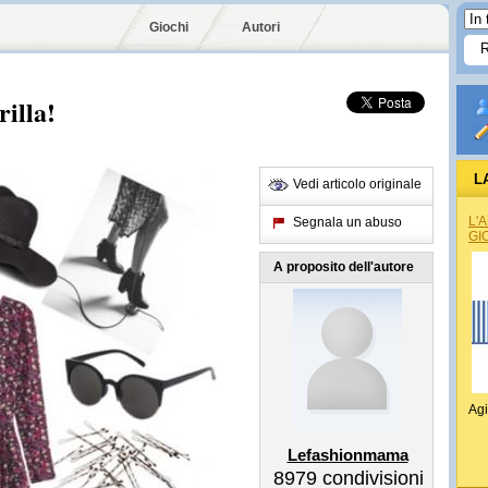
Giochi
Autori
illa!
L
Vedi articolo originale
L'
Segnala un abuso
GI
A proposito dell'autore
Agi
Lefashionmama
8979
condivisioni