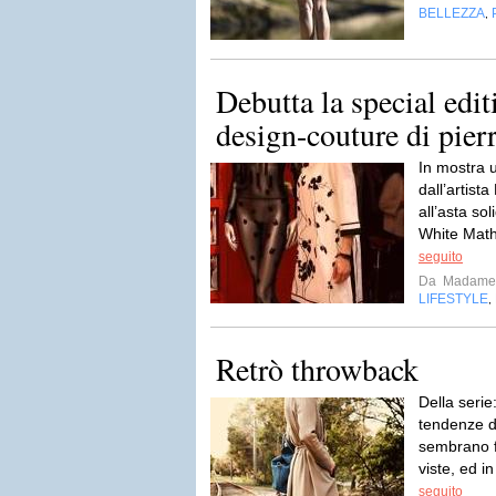
BELLEZZA
,
Debutta la special edit
design-couture di pie
In mostra u
dall’artist
all’asta so
White Math
seguito
Da
Madame
LIFESTYLE
,
Retrò throwback
Della serie
tendenze d
sembrano f
viste, ed i
seguito