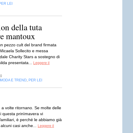
PER LEI
ion della tuta
rre mantoux
n pezzo cult del brand firmata
a Micaela Sollecito e messa
lidale Charity Stars a sostegno di
ilda presentata...
Leggere il
g
MODA E TREND
PER LEI
,
: a volte ritornano. Se molte delle
i questa prinìmavera vi
amiliari, è perché le abbiamo già
n alcuni casi anche...
Leggere il