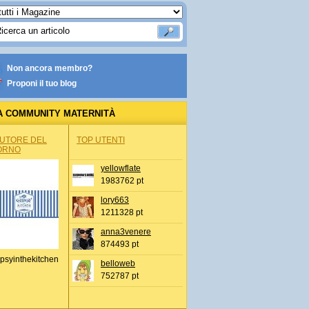
Non ancora membro?
Proponi il tuo blog
A COMMUNITY MATERNITÀ
AUTORE DEL
TOP UTENTI
ORNO
yellowflate
1983762 pt
lory663
1211328 pt
anna3venere
874493 pt
psyinthekitchen
belloweb
752787 pt