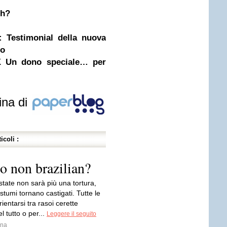
ch?
 Testimonial della nuova
go
Un dono speciale… per
ina di
icoli :
 o non brazilian?
tate non sarà più una tortura,
stumi tornano castigati. Tutte le
rientarsi tra rasoi cerette
l tutto o per...
Leggere il seguito
ina