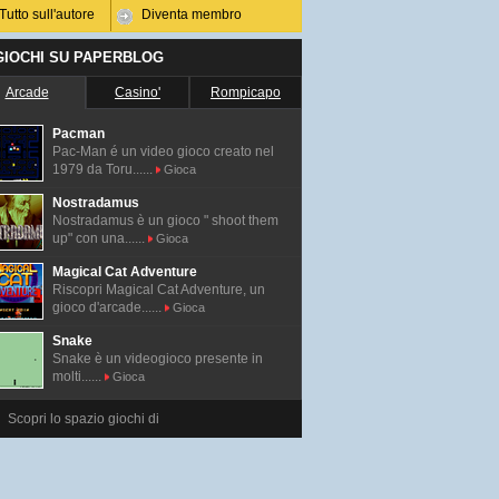
Tutto sull'autore
Diventa membro
 GIOCHI SU PAPERBLOG
Arcade
Casino'
Rompicapo
Pacman
Pac-Man é un video gioco creato nel
1979 da Toru......
Gioca
Nostradamus
Nostradamus è un gioco " shoot them
up" con una......
Gioca
Magical Cat Adventure
Riscopri Magical Cat Adventure, un
gioco d'arcade......
Gioca
Snake
Snake è un videogioco presente in
molti......
Gioca
Scopri lo spazio giochi di