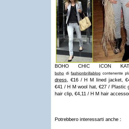
BOHO CHIC ICON K
boho
di
fashionbrillablog
contenente pla
dress
, €16 / H M lined jacket, 
€41 / H M wool hat, €27 / Plastic 
hair clip, €4,11 / H M hair accesso
Potrebbero interessarti anche :