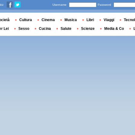
 su
Username
Password
ocietà
Cultura
Cinema
Musica
Libri
Viaggi
Tecnol
er Lei
Sesso
Cucina
Salute
Scienze
Media & Co