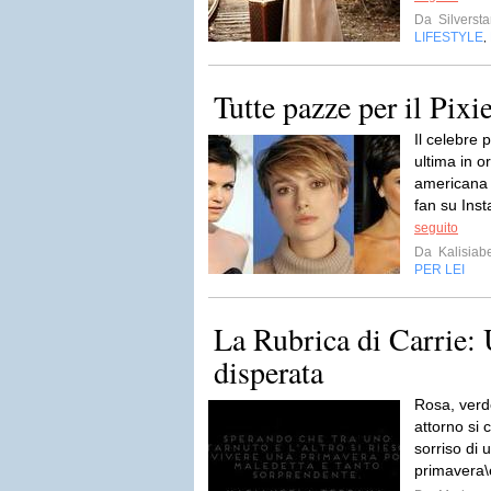
Da
Silversta
LIFESTYLE
,
Tutte pazze per il Pixi
Il celebre p
ultima in o
americana K
fan su Ins
seguito
Da
Kalisiab
PER LEI
La Rubrica di Carrie: 
disperata
Rosa, verde
attorno si c
sorriso di 
primavera\e