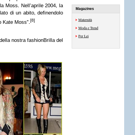
lla Moss. Nell’aprile 2004, la
Magazines
ato di un abito, definendolo
Maternità
[8]
o Kate Moss”.
Moda e Trend
Per Lei
ella nostra fashionBrilla del