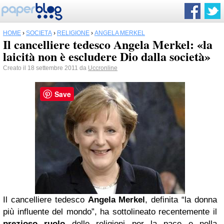
HOME
›
SOCIETÀ
›
RELIGIONE
›
ANGELA MERKEL
Il cancelliere tedesco Angela Merkel: «la
laicità non è escludere Dio dalla società»
Creato il 18 settembre 2011 da
Uccronline
Save
Il cancelliere tedesco
Angela Merkel
, definita “la donna
più influente del mondo”, ha sottolineato recentemente il
prezioso ruolo
delle religioni per la pace e nella