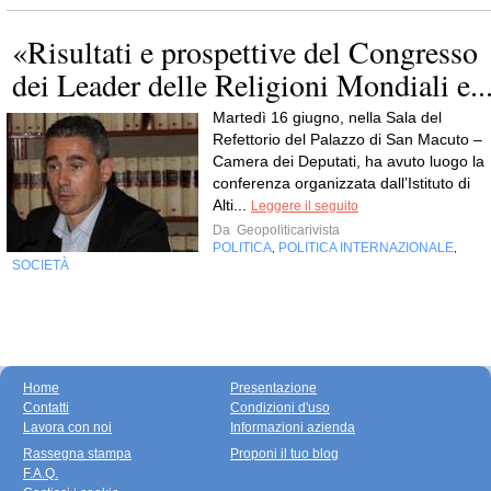
«Risultati e prospettive del Congresso
dei Leader delle Religioni Mondiali e..
Martedì 16 giugno, nella Sala del
Refettorio del Palazzo di San Macuto –
Camera dei Deputati, ha avuto luogo la
conferenza organizzata dall’Istituto di
Alti...
Leggere il seguito
Da
Geopoliticarivista
POLITICA
POLITICA INTERNAZIONALE
,
,
SOCIETÀ
Home
Presentazione
Contatti
Condizioni d'uso
Lavora con noi
Informazioni azienda
Rassegna stampa
Proponi il tuo blog
F.A.Q.