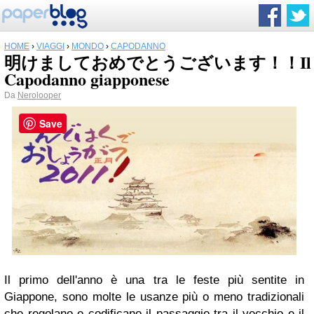
HOME
›
VIAGGI
›
MONDO
›
CAPODANNO
明けましておめでとうございます！！Il
Capodanno giapponese
Da
Nerolooper
Save
Il primo dell'anno è una tra le feste più sentite in
Giappone, sono molte le usanze più o meno tradizionali
che regolano e codificano il passaggio tra il vecchio e il