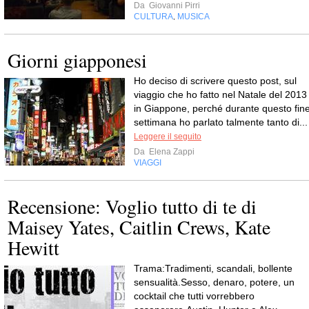
Da
Giovanni Pirri
CULTURA
MUSICA
,
Giorni giapponesi
Ho deciso di scrivere questo post, sul
viaggio che ho fatto nel Natale del 2013
in Giappone, perché durante questo fin
settimana ho parlato talmente tanto di...
Leggere il seguito
Da
Elena Zappi
VIAGGI
Recensione: Voglio tutto di te di
Maisey Yates, Caitlin Crews, Kate
Hewitt
Trama:Tradimenti, scandali, bollente
sensualità.Sesso, denaro, potere, un
cocktail che tutti vorrebbero