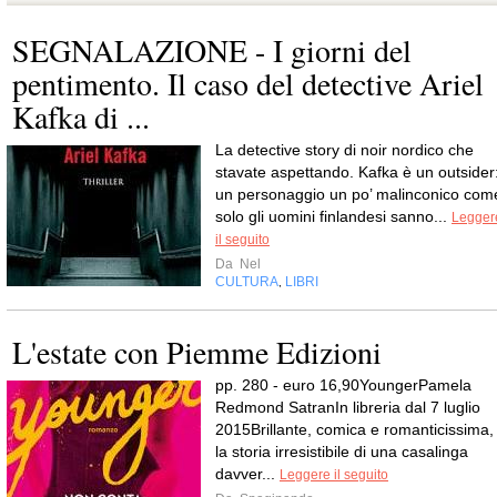
SEGNALAZIONE - I giorni del
pentimento. Il caso del detective Ariel
Kafka di ...
La detective story di noir nordico che
stavate aspettando. Kafka è un outsider
un personaggio un po’ malinconico com
solo gli uomini finlandesi sanno...
Legger
il seguito
Da
Nel
CULTURA
LIBRI
,
L'estate con Piemme Edizioni
pp. 280 - euro 16,90YoungerPamela
Redmond SatranIn libreria dal 7 luglio
2015Brillante, comica e romanticissima,
la storia irresistibile di una casalinga
davver...
Leggere il seguito