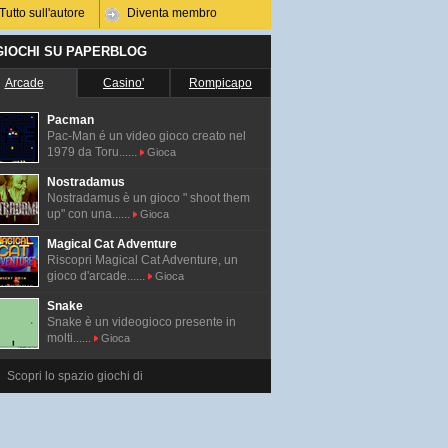
Tutto sull'autore
Diventa membro
 GIOCHI SU PAPERBLOG
Arcade
Casino'
Rompicapo
Pacman
Pac-Man é un video gioco creato nel
1979 da Toru......
Gioca
Nostradamus
Nostradamus è un gioco " shoot them
up" con una......
Gioca
Magical Cat Adventure
Riscopri Magical Cat Adventure, un
gioco d'arcade......
Gioca
Snake
Snake è un videogioco presente in
molti......
Gioca
Scopri lo spazio giochi di