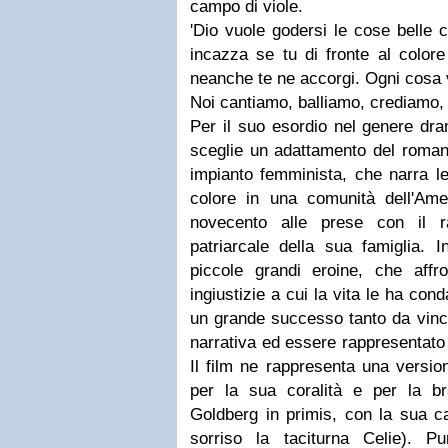
campo di viole.
'Dio vuole godersi le cose belle 
incazza se tu di fronte al colore
neanche te ne accorgi. Ogni cosa
Noi cantiamo, balliamo, crediamo, 
Per il suo esordio nel genere dr
sceglie un adattamento del roma
impianto femminista, che narra l
colore in una comunità dell'Amer
novecento alle prese con il r
patriarcale della sua famiglia. I
piccole grandi eroine, che aff
ingiustizie a cui la vita le ha co
un grande successo tanto da vince
narrativa ed essere rappresentat
Il film ne rappresenta una versio
per la sua coralità e per la br
Goldberg in primis, con la sua ca
sorriso la taciturna Celie).
Pu