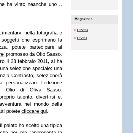
ne ha vinto neanche uno ..
Magazines
Cinema
cimentarvi nella fotografia e
Cucina
 soggetti che esprimano la
zza, potete partecipare al
e'
promosso da
Olio Sasso
.
ro il 28 febbraio 2011, si ha
d una selezione speciale: una
enzia Contrasto, selez
ionerà
 personalizzare l’edizione
 di Olio di
Oliva Sasso.
roprio talento, divertirsi e,
 avventura nel mondo della
atti potete
cliccare qui
.
il palato ho scelto una tipica
a' che per me rappresenta la