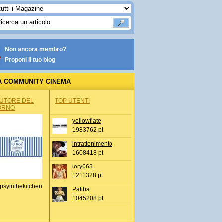
Non ancora membro?
Proponi il tuo blog
A COMMUNITY CINEMA
AUTORE DEL
TOP UTENTI
ORNO
yellowflate
1983762 pt
intrattenimento
1608418 pt
lory663
1211328 pt
psyinthekitchen
Patiba
1045208 pt