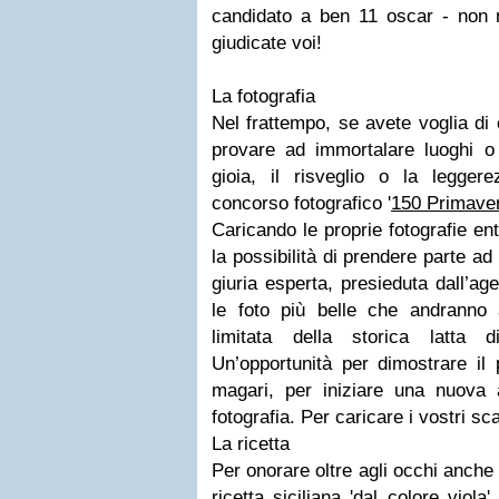
candidato a ben 11 oscar - non 
giudicate voi!
La fotografia
Nel frattempo, se avete voglia di 
provare ad immortalare luoghi o
gioia, il risveglio o la leggere
concorso fotografico '
150 Primaver
Caricando le proprie fotografie ent
la possibilità di prendere parte a
giuria esperta, presieduta dall’ag
le foto più belle che andranno a
limitata della storica latta
Un’opportunità per dimostrare il p
magari, per iniziare una nuova
fotografia. Per caricare i vostri sc
La ricetta
Per onorare oltre agli occhi anche 
ricetta siciliana 'dal colore viol