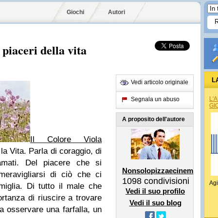
Giochi
Autori
 piaceri della vita
L
Vedi articolo originale
L'
Segnala un abuso
GI
A proposito dell'autore
Il Colore Viola
la Vita. Parla di coraggio, di
mati. Del piacere che si
Nonsolopizzaecinema
eravigliarsi di ciò che ci
1098
condivisioni
Agi
miglia. Di tutto il male che
Vedi il suo profilo
ortanza di riuscire a trovare
Vedi il suo blog
a osservare una farfalla, un