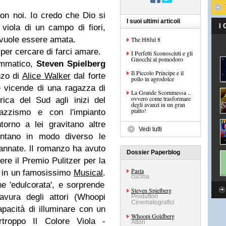
con noi. Io credo che Dio si
I suoi ultimi articoli
I
 viola di un campo di fiori,
 vuole essere amata.
The H8ful 8
per cercare di farci amare.
I Perfetti Sconosciuti e gli
Gnocchi al pomodoro
ammatico,
Steven Spielberg
Il Piccolo Principe e il
nzo di
Alice Walker
dal forte
pollo in agrodolce
e vicende di una ragazza di
La Grande Scommessa ..
ovvero come trasformare
ica del Sud agli inizi del
degli avanzi in un gran
piatto!
azzismo e con l'impianto
ntorno a lei gravitano altre
Vedi tutti
rontano in modo diverso le
ndannate. lI romanzo ha avuto
Dossier Paperblog
re il Premio Pulitzer per la
Pasta
o in un famosissimo
Musical
.
cucina
ne 'edulcorata', e sorprende
Steven Spielberg
avura degli attori (Whoopi
Produttori
Cinematografici
pacità di illuminare con un
Whoopi Goldberg
rtroppo Il Colore Viola -
Attori