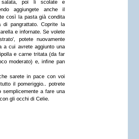
 salata, poi li scolate e
endo aggiungete anche il
te così la pasta già condita
 di pangrattato. Coprite la
rella e infornate. Se volete
strato', potete nuovamente
a a cui avrete aggiunto una
ipolla e carne tritata (da far
oco moderato) e, infine pan
che sarete in pace con voi
utto il pomeriggio.. potrete
m o semplicemente a fare una
on gli occhi di Celie.