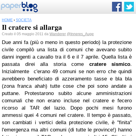
HOME
›
SOCIETÀ
Il cratere si allarga
Creato il 05 maggio 2011 da
Wanderer
@Inneres_Auge
Due anni fa (più o meno in questo periodo) la protezione
civile compilò una lista di comuni che avevano subito
danni ingenti a cavallo tra il 6 e il 7 aprile. Quella lista è
passata direi alla storia come
cratere sismico
.
Inizialmente c'erano 49 comuni se non erro che quindi
avrebbero beneficiato di azzeramento tasse e bla bla
(zona franca ahah) tutte cose che poi sono andate a
puttane. Protestarono subito alcune amministrazioni
comunali che non erano incluse nel cratere e fecero
ricorso al TAR del lazio. Dopo pochi mesi furono
ammessi quei 4 comuni nel cratere. Il tempo è passato,
son cambiati i vertici della protezione civile, è "finita"
l'emergenza ma altri comuni (di tutte le province!) hanno