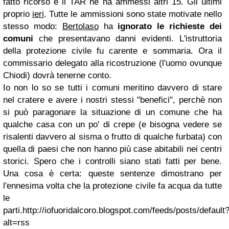
fatto ricorso e il TAR ne ha ammessi altri 15. Gli ultimi
proprio
ieri
. Tutte le ammissioni sono state motivate nello
stesso modo:
Bertolaso
ha
ignorato le richieste dei
comuni
che presentavano danni evidenti. L'istruttoria
della protezione civile fu carente e sommaria. Ora il
commissario delegato alla ricostruzione (l'uomo ovunque
Chiodi) dovrà tenerne conto.
Io non lo so se tutti i comuni meritino davvero di stare
nel cratere e avere i nostri stessi "benefici", perchè non
si può paragonare la situazione di un comune che ha
qualche casa con un po' di crepe (e bisogna vedere se
risalenti davvero al sisma o frutto di qualche furbata) con
quella di paesi che non hanno più case abitabili nei centri
storici. Spero che i controlli siano stati fatti per bene.
Una cosa è certa: queste sentenze dimostrano per
l'ennesima volta che la protezione civile fa acqua da tutte
le
parti.http://iofuoridalcoro.blogspot.com/feeds/posts/default
alt=rss