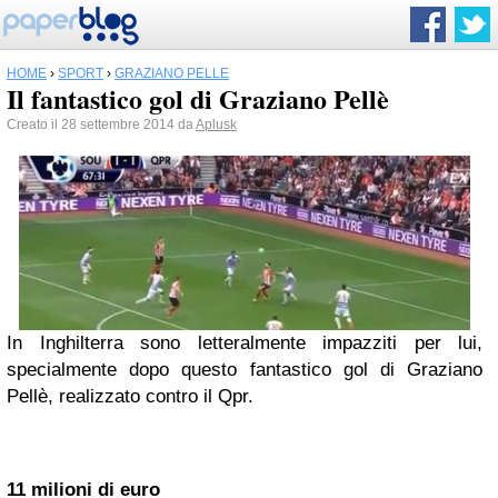
HOME
›
SPORT
›
GRAZIANO PELLÈ
Il fantastico gol di Graziano Pellè
Creato il 28 settembre 2014 da
Aplusk
In Inghilterra sono letteralmente impazziti per lui,
specialmente dopo questo fantastico gol di Graziano
Pellè, realizzato contro il Qpr.
11 milioni di euro