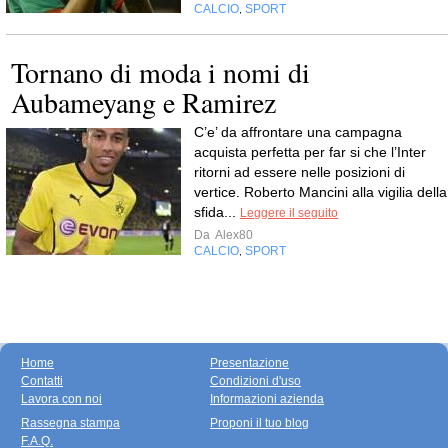
CALCIO
SPORT
,
Tornano di moda i nomi di
Aubameyang e Ramirez
C’e’ da affrontare una campagna
acquista perfetta per far si che l’Inter
ritorni ad essere nelle posizioni di
vertice. Roberto Mancini alla vigilia della
sfida...
Leggere il seguito
Da
Alex80
CALCIO
SPORT
,
Home
Presentazione
Contatti
Condizioni d'uso
Lavora con noi
Informazioni azienda
Rassegna stampa
Proponi il tuo blog
F.A.Q.