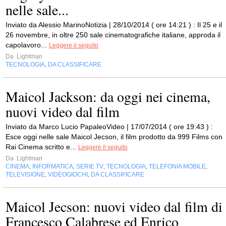
nelle sale...
Inviato da Alessio MarinoNotizia | 28/10/2014 ( ore 14:21 ) : Il 25 e il
26 novembre, in oltre 250 sale cinematografiche italiane, approda il
capolavoro...
Leggere il seguito
Da
Lightman
TECNOLOGIA
DA CLASSIFICARE
,
Maicol Jackson: da oggi nei cinema,
nuovi video dal film
Inviato da Marco Lucio PapaleoVideo | 17/07/2014 ( ore 19:43 ) :
Esce oggi nelle sale Maicol Jecson, il film prodotto da 999 Films con
Rai Cinema scritto e...
Leggere il seguito
Da
Lightman
CINEMA
INFORMATICA
SERIE TV
TECNOLOGIA
TELEFONIA MOBILE
,
,
,
,
,
TELEVISIONE
VIDEOGIOCHI
DA CLASSIFICARE
,
,
Maicol Jecson: nuovi video dal film di
Francesco Calabrese ed Enrico