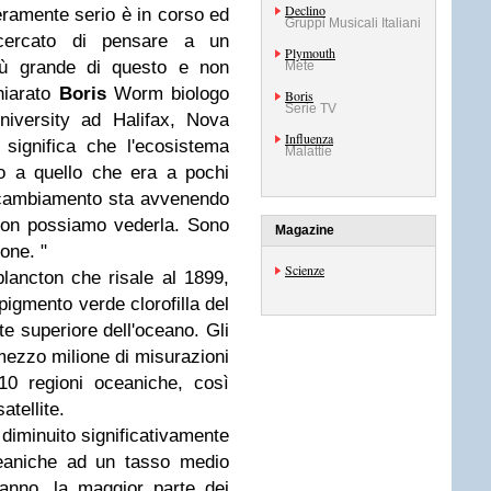
Declino
eramente serio è in corso ed
Gruppi Musicali Italiani
ercato di pensare a un
Plymouth
iù grande di questo e non
Mete
hiarato
Boris
Worm biologo
Boris
Serie TV
iversity ad Halifax, Nova
Influenza
 significa che l'ecosistema
Malattie
o a quello che era a pochi
 cambiamento sta avvenendo
 non possiamo vederla. Sono
Magazine
one. "
Scienze
oplancton che risale al 1899,
pigmento verde clorofilla del
te superiore dell'oceano. Gli
mezzo milione di misurazioni
10 regioni oceaniche, così
atellite.
 diminuito significativamente
ceaniche ad un tasso medio
l'anno, la maggior parte dei