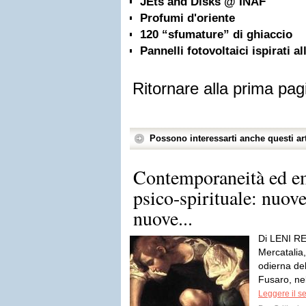
JEts and Disks @ INAF
Profumi d'oriente
120 “sfumature” di ghiaccio
Pannelli fotovoltaici ispirati al
Ritornare alla prima pag
Possono interessarti anche questi art
Contemporaneità ed e
psico-spirituale: nuove
nuove...
Di LENI R
Mercatalia,
odierna del
Fusaro, ne
Leggere il s