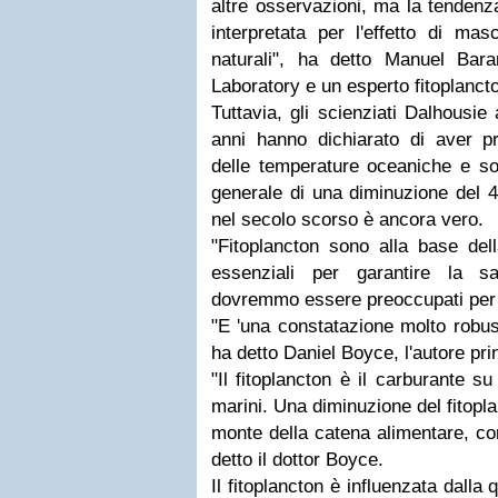
altre osservazioni, ma la tenden
interpretata per l'effetto di mas
naturali", ha detto Manuel Ba
Laboratory e un esperto fitoplanct
Tuttavia, gli scienziati Dalhousie 
anni hanno dichiarato di aver pre
delle temperature oceaniche e son
generale di una diminuzione del 4
nel secolo scorso è ancora vero.
"Fitoplancton sono alla base del
essenziali per garantire la sa
dovremmo essere preoccupati per i
"E 'una constatazione molto robus
ha detto Daniel Boyce, l'autore prin
"Il fitoplancton è il carburante s
marini. Una diminuzione del fitopl
monte della catena alimentare, co
detto il dottor Boyce.
Il fitoplancton è influenzata dalla 