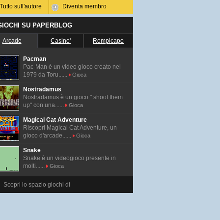
Tutto sull'autore
Diventa membro
 GIOCHI SU PAPERBLOG
Arcade
Casino'
Rompicapo
Pacman
Pac-Man é un video gioco creato nel
1979 da Toru......
Gioca
Nostradamus
Nostradamus è un gioco " shoot them
up" con una......
Gioca
Magical Cat Adventure
Riscopri Magical Cat Adventure, un
gioco d'arcade......
Gioca
Snake
Snake è un videogioco presente in
molti......
Gioca
Scopri lo spazio giochi di