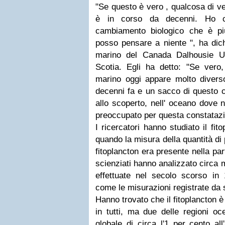
"Se questo è vero , qualcosa di v
è in corso da decenni. Ho c
cambiamento biologico che è p
posso pensare a niente ", ha dic
marino del Canada Dalhousie Un
Scotia. Egli ha detto: "Se vero,
marino oggi appare molto divers
decenni fa e un sacco di questo
allo scoperto, nell' oceano dove
preoccupato per questa constatazi
I ricercatori hanno studiato il fit
quando la misura della quantità di 
fitoplancton era presente nella par
scienziati hanno analizzato circa 
effettuate nel secolo scorso in 
come le misurazioni registrate da s
Hanno trovato che il fitoplancton è
in tutti, ma due delle regioni o
globale di circa l'1 per cento al