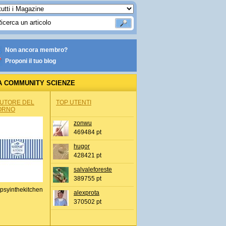
Non ancora membro?
Proponi il tuo blog
A COMMUNITY SCIENZE
AUTORE DEL
TOP UTENTI
ORNO
zonwu
469484 pt
hugor
428421 pt
salvaleforeste
389755 pt
psyinthekitchen
alexprota
370502 pt