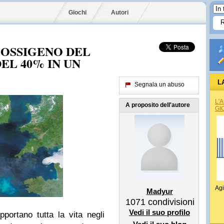
Giochi
Autori
'OSSIGENO DEL
EL 40% IN UN
L
Segnala un abuso
L'
A proposito dell'autore
GI
Agi
Madyur
1071
condivisioni
Vedi il suo profilo
ortano tutta la vita negli