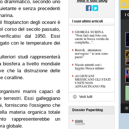
Vedi il suo blog
mo drammatico, secondo uno
uietante e senza precedenti
marina.
I
I suoi ultimi articoli
l fitoplancton degli oceani è
nel corso del secolo passato,
GIORGIA SURINA
"Non farò mai foto con
erificatisi dal 1950. Essi
carote in bocca vestita da
coniglietta...".
gato con le temperature dei
Breivik , attentatore
norvegese “ io non sono
ulteriori studi rappresenterà
pazzo”
 biosfera a livello mondiale
Nicole minetti con i
leggins blocca milano
e che la distruzione delle
AI GIOVANI
re coralline.
MESSICANI GLI STATI
UNITI NON
AFFASCINANO PIù
organismi marini capaci di
Vedi tutti
e terrestri. Essi galleggiano
ani, forniscono l'ossigeno che
Dossier Paperblog
lla materia organica totale
to rappresenterebbe un
piante
Salute
ra globale.