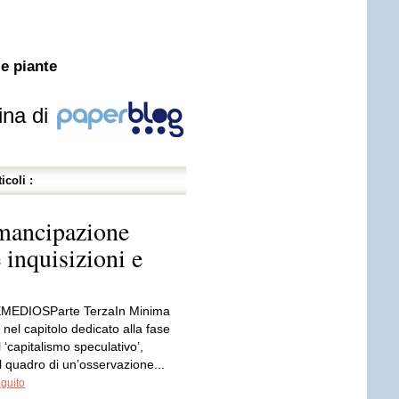
le piante
ina di
icoli :
mancipazione
 inquisizioni e
EMEDIOSParte TerzaIn Minima
 nel capitolo dedicato alla fase
 ‘capitalismo speculativo’,
l quadro di un’osservazione...
eguito