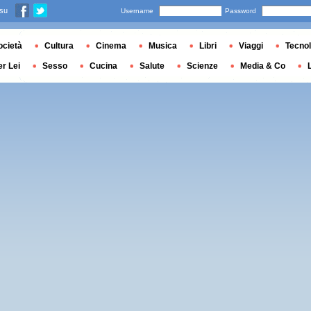
 su
Username
Password
ocietà
Cultura
Cinema
Musica
Libri
Viaggi
Tecnol
er Lei
Sesso
Cucina
Salute
Scienze
Media & Co