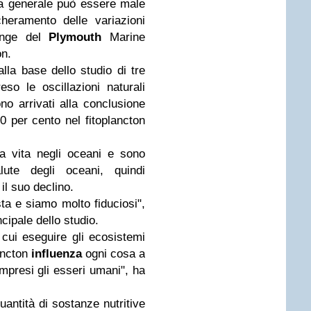
za generale può essere male
cheramento delle variazioni
range del
Plymouth
Marine
on.
alla base dello studio di tre
so le oscillazioni naturali
o arrivati alla conclusione
0 per cento nel fitoplancton
la vita negli oceani e sono
lute degli oceani, quindi
l suo declino.
ta e siamo molto fiduciosi",
cipale dello studio.
u cui eseguire gli ecosistemi
ancton
influenza
ogni cosa a
mpresi gli esseri umani", ha
quantità di sostanze nutritive