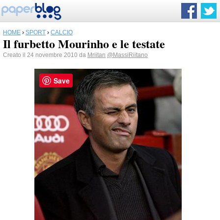
HOME
›
SPORT
›
CALCIO
Il furbetto Mourinho e le testate
Creato il 24 novembre 2010 da
Mriitan
@MassiRiitano
Save