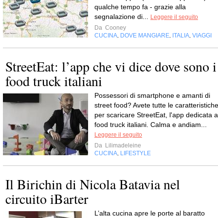
qualche tempo fa - grazie alla
segnalazione di...
Leggere il seguito
Da
Cooney
CUCINA
DOVE MANGIARE
ITALIA
VIAGGI
,
,
,
StreetEat: l’app che vi dice dove sono i
food truck italiani
Possessori di smartphone e amanti di
street food? Avete tutte le caratteristich
per scaricare StreetEat, l'app dedicata a
food truck italiani. Calma e andiam...
Leggere il seguito
Da
Lilimadeleine
CUCINA
LIFESTYLE
,
Il Birichin di Nicola Batavia nel
circuito iBarter
L’alta cucina apre le porte al baratto