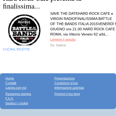
finalissima...
SAVE THE DATEHARD ROCK CAFE e
VIRGIN RADIOFINALISSIMA BATTLE
OF THE BANDS ITALIA 2015VENERDÌ 
GIUGNO ore 21.00 HARD ROCK CAFE
ROMA, via Vittorio Veneto 62 a/bL...
Leggere il seguito
Da
Sadica
CUCINA
RICETTE
,
Home
Presentazione
Contatti
Condizioni d'uso
Lavora con noi
Informazioni azienda
Rassegna stampa
Proponi il tuo blog
F.A.Q.
Gestisci i cookie