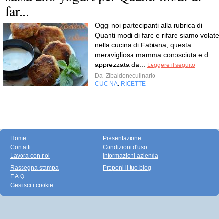
far...
Oggi noi partecipanti alla rubrica di
Quanti modi di fare e rifare siamo volate
nella cucina di Fabiana, questa
meravigliosa mamma conosciuta e d
apprezzata da...
Leggere il seguito
Da
Zibaldoneculinario
CUCINA
RICETTE
,
Home
Presentazione
Contatti
Condizioni d'uso
Lavora con noi
Informazioni azienda
Rassegna stampa
Proponi il tuo blog
F.A.Q.
Gestisci i cookie