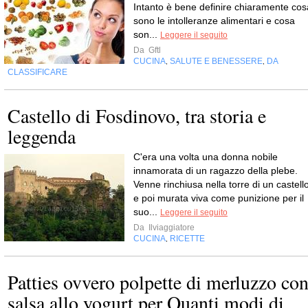
Intanto è bene definire chiaramente cos
sono le intolleranze alimentari e cosa
son...
Leggere il seguito
Da
Gftl
CUCINA
SALUTE E BENESSERE
DA
,
,
CLASSIFICARE
Castello di Fosdinovo, tra storia e
leggenda
C'era una volta una donna nobile
innamorata di un ragazzo della plebe.
Venne rinchiusa nella torre di un castell
e poi murata viva come punizione per il
suo...
Leggere il seguito
Da
Ilviaggiatore
CUCINA
RICETTE
,
Patties ovvero polpette di merluzzo co
salsa allo yogurt per Quanti modi di