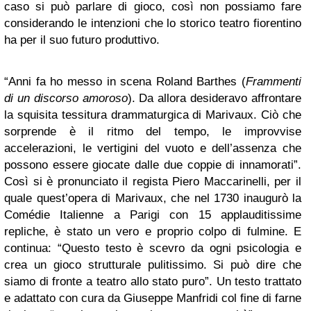
caso si può parlare di gioco, così non possiamo fare
considerando le intenzioni che lo storico teatro fiorentino
ha per il suo futuro produttivo.
“Anni fa ho messo in scena Roland Barthes (
Frammenti
di un discorso amoroso
). Da allora desideravo affrontare
la squisita tessitura drammaturgica di Marivaux. Ciò che
sorprende è il ritmo del tempo, le improvvise
accelerazioni, le vertigini del vuoto e dell’assenza che
possono essere giocate dalle due coppie di innamorati”.
Così si è pronunciato il regista Piero Maccarinelli, per il
quale quest’opera di Marivaux, che nel 1730 inaugurò la
Comédie Italienne a Parigi con 15 applauditissime
repliche, è stato un vero e proprio colpo di fulmine. E
continua: “Questo testo è scevro da ogni psicologia e
crea un gioco strutturale pulitissimo. Si può dire che
siamo di fronte a teatro allo stato puro”. Un testo trattato
e adattato con cura da Giuseppe Manfridi col fine di farne