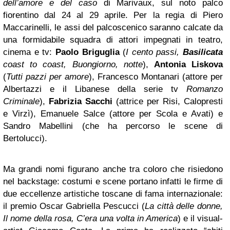
dell’amore e del caso
di Marivaux, sul noto palco
fiorentino dal 24 al 29 aprile. Per la regia di Piero
Maccarinelli, le assi del palcoscenico saranno calcate da
una formidabile squadra di attori impegnati in teatro,
cinema e tv:
Paolo Briguglia
(
I cento passi,
Basilicata
coast to coast, Buongiorno, notte
),
Antonia Liskova
(
Tutti pazzi per amore
), Francesco Montanari (attore per
Albertazzi e il Libanese della serie tv
Romanzo
Criminale
),
Fabrizia Sacchi
(attrice per Risi, Calopresti
e Virzì), Emanuele Salce (attore per Scola e Avati) e
Sandro Mabellini (che ha percorso le scene di
Bertolucci).
Ma grandi nomi figurano anche tra coloro che risiedono
nel backstage: costumi e scene portano infatti le firme di
due eccellenze artistiche toscane di fama internazionale:
il premio Oscar Gabriella Pescucci (
La città delle donne,
Il nome della rosa, C’era una volta in America
) e il visual-