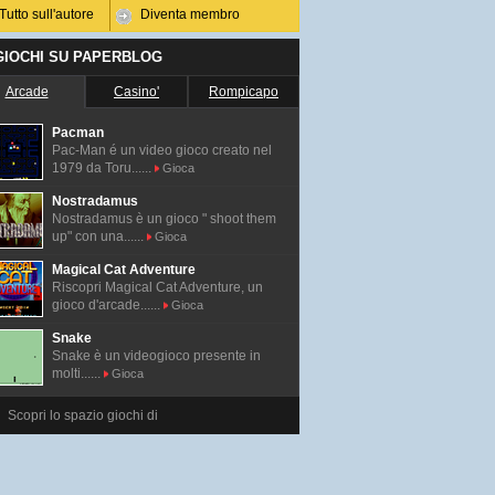
Tutto sull'autore
Diventa membro
 GIOCHI SU PAPERBLOG
Arcade
Casino'
Rompicapo
Pacman
Pac-Man é un video gioco creato nel
1979 da Toru......
Gioca
Nostradamus
Nostradamus è un gioco " shoot them
up" con una......
Gioca
Magical Cat Adventure
Riscopri Magical Cat Adventure, un
gioco d'arcade......
Gioca
Snake
Snake è un videogioco presente in
molti......
Gioca
Scopri lo spazio giochi di