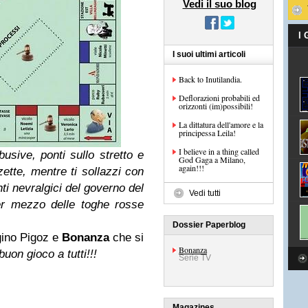
Vedi il suo blog
I
I suoi ultimi articoli
Back to Inutilandia.
Deflorazioni probabili ed
orizzonti (im)possibili!
La dittatura dell'amore e la
principessa Leila!
I believe in a thing called
usive, ponti sullo stretto e
God Gaga a Milano,
again!!!
tte, mentre ti sollazzi con
ti nevralgici del governo del
Vedi tutti
er mezzo delle toghe rosse
Dossier Paperblog
ino Pigoz e
Bonanza
che si
Bonanza
buon gioco a tutti!!!
Serie TV
Magazines