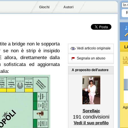
Giochi
Autori
ite a bridge non le sopporta
L
Vedi articolo originale
 se non è strip è insipido
allora, direttamente dalla
L'
Segnala un abuso
GI
 sofisticata ed aggiornata
A proposito dell'autore
alia:
Agi
Sorellajc
191
condivisioni
Vedi il suo profilo