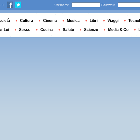
 su
Username
Password
ocietà
Cultura
Cinema
Musica
Libri
Viaggi
Tecnol
er Lei
Sesso
Cucina
Salute
Scienze
Media & Co