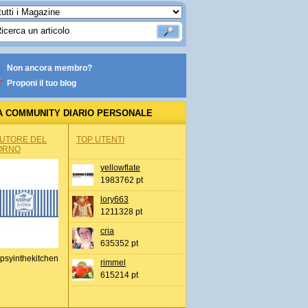
Non ancora membro?
Proponi il tuo blog
A COMMUNITY DIARIO PERSONALE
AUTORE DEL
TOP UTENTI
ORNO
yellowflate
1983762 pt
lory663
1211328 pt
cria
635352 pt
psyinthekitchen
rimmel
615214 pt