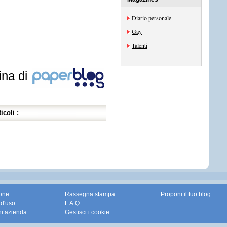
Diario personale
Gay
Talenti
ina di
icoli :
one
Rassegna stampa
Proponi il tuo blog
 d'uso
F.A.Q.
ni azienda
Gestisci i cookie