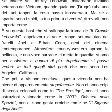
Se invece sei Jeffrey Lebowski, miliardario invalido
veterano del Vietnam, quando qualcuno (Drugo) ruba uno
dei tuoi tappeti la cosa passa inosservata. Ma se a
sparire sono i soldi, la tua priorità diventerà ritrovarli, non
importa come.
È su queste basi che si sviluppa la trama de
"Il Grande
Lebowski"
, capolavoro a volte troppo sottovalutao dei
fratelli Joel e Ethan Coen, geni del cinema
contemporaneo. Atmosfere country-western aprono la
pellicola, e una voce narrante ci mette in guardia: stiamo
per assistere a
quanto di più stupefacente si possa
vedere in tutti quegli altri posti
che non sono Los
Angeles, California.
Che poi, a visione conclusa, questa vicenda non ha
niente di apparentemente
stupefacente
. Non ci sono colpi
di scena colossali come in
"The Prestige"
, non ci sono
astrazioni visionarie come in
"2001: Odissea nello
Spazio"
, non ci sono gesta eroiche come ne
"Il Signore
degli Anelli".