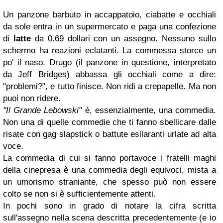
Un panzone barbuto in accappatoio, ciabatte e occhiali
da sole entra in un supermercato e paga una confezione
di
latte
da 0.69 dollari con un assegno. Nessuno sullo
schermo ha reazioni eclatanti. La commessa storce un
po' il naso. Drugo (il panzone in questione, interpretato
da Jeff Bridges) abbassa gli occhiali come a dire:
"problemi?", e tutto finisce. Non ridi a crepapelle. Ma non
puoi non ridere.
"Il Grande Lebowski"
è, essenzialmente, una commedia.
Non una di quelle commedie che ti fanno sbellicare dalle
risate con gag slapstick o battute esilaranti urlate ad alta
voce.
La commedia di cui si fanno portavoce i fratelli maghi
della cinepresa è una commedia degli equivoci, mista a
un umorismo straniante, che spesso può non essere
colto se non si è sufficientemente attenti.
In pochi sono in grado di notare la cifra scritta
sull'assegno nella scena descritta precedentemente (e io