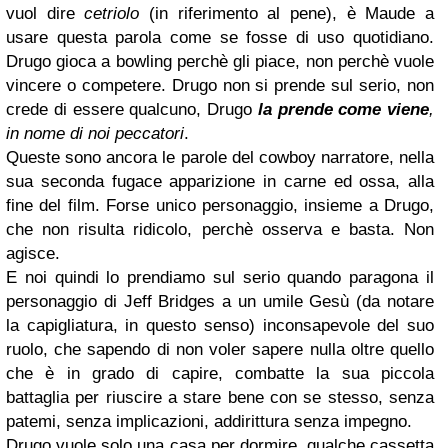
vuol dire
cetriolo
(in riferimento al pene), è Maude a
usare questa parola come se fosse di uso quotidiano.
Drugo gioca a bowling perchè gli piace, non perchè vuole
vincere o competere. Drugo non si prende sul serio, non
crede di essere qualcuno, Drugo
la prende come viene
,
in nome di noi peccatori
.
Queste sono ancora le parole del cowboy narratore, nella
sua seconda fugace apparizione in carne ed ossa, alla
fine del film. Forse unico personaggio, insieme a Drugo,
che non risulta ridicolo, perchè osserva e basta. Non
agisce.
E noi quindi lo prendiamo sul serio quando paragona il
personaggio di Jeff Bridges a un umile Gesù (da notare
la capigliatura, in questo senso) inconsapevole del suo
ruolo, che sapendo di non voler sapere nulla oltre quello
che è in grado di capire, combatte la sua piccola
battaglia per riuscire a stare bene con se stesso, senza
patemi, senza implicazioni, addirittura senza impegno.
Drugo vuole solo una casa per dormire, qualche cassetta