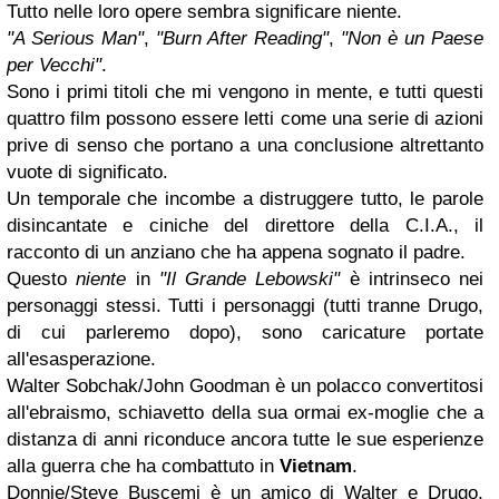
Tutto nelle loro opere sembra significare niente.
"A Serious Man"
,
"Burn After Reading"
,
"Non è un Paese
per Vecchi"
.
Sono i primi titoli che mi vengono in mente, e tutti questi
quattro film possono essere letti come una serie di azioni
prive di senso che portano a una conclusione altrettanto
vuote di significato.
Un temporale che incombe a distruggere tutto, le parole
disincantate e ciniche del direttore della C.I.A., il
racconto di un anziano che ha appena sognato il padre.
Questo
niente
in
"Il Grande Lebowski"
è intrinseco nei
personaggi stessi. Tutti i personaggi (tutti tranne Drugo,
di cui parleremo dopo), sono caricature portate
all'esasperazione.
Walter Sobchak/John Goodman è un polacco convertitosi
all'ebraismo, schiavetto della sua ormai ex-moglie che a
distanza di anni riconduce ancora tutte le sue esperienze
alla guerra che ha combattuto in
Vietnam
.
Donnie/Steve Buscemi è un amico di Walter e Drugo,