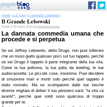
HOME
›
CULTURA
›
IL GRANDE LEBOWSKI
Il Grande Lebowski
Creato il 26 marzo 2014 da
Ilcinemacolcuore
La dannata commedia umana che
procede e si perpetua
Se sei Jeffrey Lebowski, detto Drugo, non puoi tollerare
che un muso giallo qualsiasi pisci sul tuo tappeto, perchè
se sei Drugo il tappeto è parte integrante della tua vita.
Come la tua poltrona, la tua palla da bowling, le tue
audiocassette. Le piccole cose, insomma. Puoi decidere
di smuovere mari e monti solo perchè quel tappeto è
stato rovinato. Ma se scompaiono dalle tue tasche
diverse migliaia di dollari il tuo pensiero sarà: "la vita va
avanti!", perchè quei soldi sono qualcosa di troppo
grande per te.