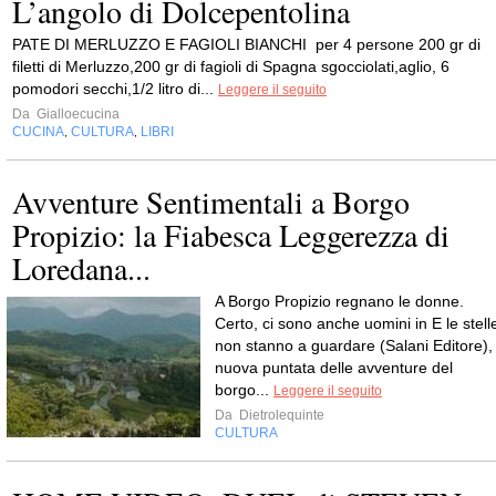
L’angolo di Dolcepentolina
PATE DI MERLUZZO E FAGIOLI BIANCHI per 4 persone 200 gr di
filetti di Merluzzo,200 gr di fagioli di Spagna sgocciolati,aglio, 6
pomodori secchi,1/2 litro di...
Leggere il seguito
Da
Gialloecucina
CUCINA
CULTURA
LIBRI
,
,
Avventure Sentimentali a Borgo
Propizio: la Fiabesca Leggerezza di
Loredana...
A Borgo Propizio regnano le donne.
Certo, ci sono anche uomini in E le stell
non stanno a guardare (Salani Editore),
nuova puntata delle avventure del
borgo...
Leggere il seguito
Da
Dietrolequinte
CULTURA