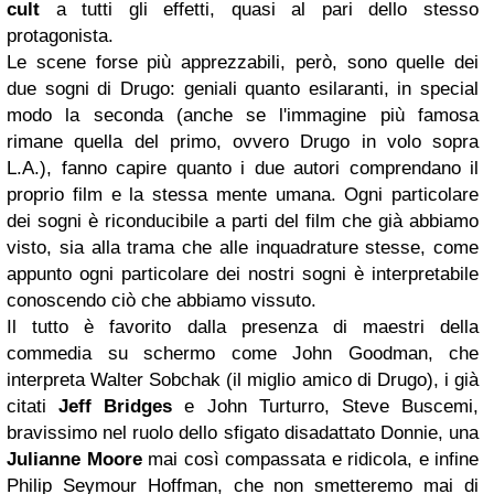
cult
a tutti gli effetti, quasi al pari dello stesso
protagonista.
Le scene forse più apprezzabili, però, sono quelle dei
due sogni di Drugo: geniali quanto esilaranti, in special
modo la seconda (anche se l'immagine più famosa
rimane quella del primo, ovvero Drugo in volo sopra
L.A.), fanno capire quanto i due autori comprendano il
proprio film e la stessa mente umana. Ogni particolare
dei sogni è riconducibile a parti del film che già abbiamo
visto, sia alla trama che alle inquadrature stesse, come
appunto ogni particolare dei nostri sogni è interpretabile
conoscendo ciò che abbiamo vissuto.
Il tutto è favorito dalla presenza di maestri della
commedia su schermo come John Goodman, che
interpreta Walter Sobchak (il miglio amico di Drugo), i già
citati
Jeff Bridges
e John Turturro, Steve Buscemi,
bravissimo nel ruolo dello sfigato disadattato Donnie, una
Julianne Moore
mai così compassata e ridicola, e infine
Philip Seymour Hoffman, che non smetteremo mai di