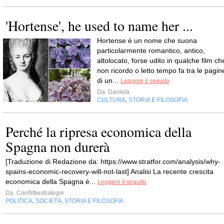
'Hortense', he used to name her ...
Hortense è un nome che suona
particolarmente romantico, antico,
altolocato, forse udito in qualche film ch
non ricordo o letto tempo fa tra le pagin
di un...
Leggere il seguito
Da
Daniela
CULTURA
STORIA E FILOSOFIA
,
Perché la ripresa economica della
Spagna non durerà
[Traduzione di Redazione da: https://www.stratfor.com/analysis/why-
spains-economic-recovery-will-not-last] Analisi La recente crescita
economica della Spagna è...
Leggere il seguito
Da
Conflittiestrategie
POLITICA
SOCIETÀ
STORIA E FILOSOFIA
,
,