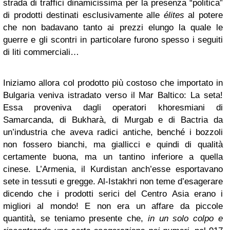
strada di traffici dinamicissima per la presenza “politica”
di prodotti destinati esclusivamente alle
élites
al potere
che non badavano tanto ai prezzi elungo la quale le
guerre e gli scontri in particolare furono spesso i seguiti
di liti commerciali…
Iniziamo allora col prodotto più costoso che importato in
Bulgaria veniva istradato verso il Mar Baltico: La seta!
Essa proveniva dagli operatori khoresmiani di
Samarcanda, di Bukharà, di Murgab e di Bactria da
un’industria che aveva radici antiche, benché i bozzoli
non fossero bianchi, ma giallicci e quindi di qualità
certamente buona, ma un tantino inferiore a quella
cinese. L’Armenia, il Kurdistan anch’esse esportavano
sete in tessuti e gregge. Al-Istakhri non teme d’esagerare
dicendo che i prodotti serici del Centro Asia erano i
migliori al mondo! E non era un affare da piccole
quantità, se teniamo presente che,
in un solo colpo
e