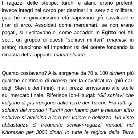
I ragazzi delle steppe, turchi e alani, erano preferiti
invece integri nel corpo per destinarli al servizio militare,
giacché in giovanissima età sapevano già cavalcare e
tirar di arco. Assoldati come mercenari, se non erano
pagati, si rivoltavano e, come accadde in
Egitto
nel XII
sec., un gruppo di questi “schiavi militari” (
mamluk
in
arabo) riuscirono ad impadronirsi del potere fondando la
dinastia detta appunto
mammelucca
.
Quanto costavano? Alla sorgente da 70 a 100
dirhem
più
qualche centinaio di
dirhem
per la cavalcatura (più cari
degli Slavi e dei Finni), ma i prezzi arrivavano alle stelle
sul mercato finale. Riferisce Ibn-Hauqal: “
Gli schiavi che
valgono di più vengono dalle terre dei Turchi. Fra tutti gli
schiavi del mondo i Turchi non hanno pari e nessun altro
schiavo si avvicina a loro per valore e bellezza. Ho visto
abbastanza di frequente schiavi-ragazzi venduti nel
Khorasan per 3000 dinar! In tutte le regioni della Terra