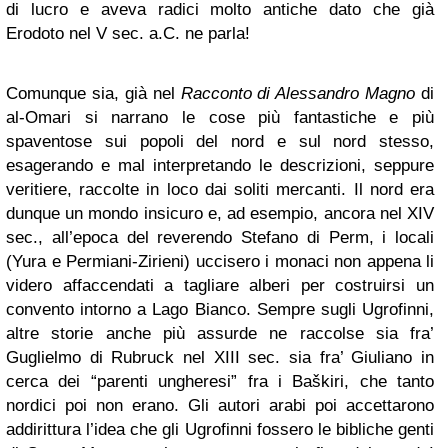
di lucro e aveva radici molto antiche dato che già
Erodoto nel V sec. a.C. ne parla!
Comunque sia, già nel
Racconto di Alessandro Magno
di
al-Omari si narrano le cose più fantastiche e più
spaventose sui popoli del nord e sul nord stesso,
esagerando e mal interpretando le descrizioni, seppure
veritiere, raccolte in loco dai soliti mercanti. Il nord era
dunque un mondo insicuro e, ad esempio, ancora nel XIV
sec., all’epoca del reverendo Stefano di Perm, i locali
(Yura e Permiani-Zirieni) uccisero i monaci non appena li
videro affaccendati a tagliare alberi per costruirsi un
convento intorno a Lago Bianco. Sempre sugli Ugrofinni,
altre storie anche più assurde ne raccolse sia fra’
Guglielmo di Rubruck nel XIII sec. sia fra’ Giuliano in
cerca dei “parenti ungheresi” fra i Baškiri, che tanto
nordici poi non erano. Gli autori arabi poi accettarono
addirittura l’idea che gli Ugrofinni fossero le bibliche genti