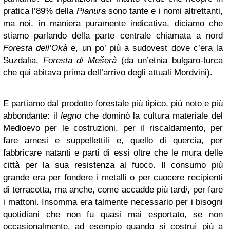
pratica l’89% della
Pianura
sono tante e i nomi altrettanti,
ma noi, in maniera puramente indicativa, diciamo che
stiamo parlando della parte centrale chiamata a nord
Foresta dell’Okà
e, un po’ più a sudovest dove c’era la
Suzdalia,
Foresta di Mešerà
(da un’etnia bulgaro-turca
che qui abitava prima dell’arrivo degli attuali Mordvini).
E partiamo dal prodotto forestale più tipico, più noto e più
abbondante: il
legno
che dominò la cultura materiale del
Medioevo per le costruzioni, per il riscaldamento, per
fare arnesi e suppellettili e, quello di quercia, per
fabbricare natanti e parti di essi oltre che le mura delle
città per la sua resistenza al fuoco. Il consumo più
grande era per fondere i metalli o per cuocere recipienti
di terracotta, ma anche, come accadde più tard
i
, per fare
i mattoni. Insomma era talmente necessario per i bisogni
quotidiani che non fu quasi mai esportato, se non
occasionalmente, ad esempio quando si costruì più a