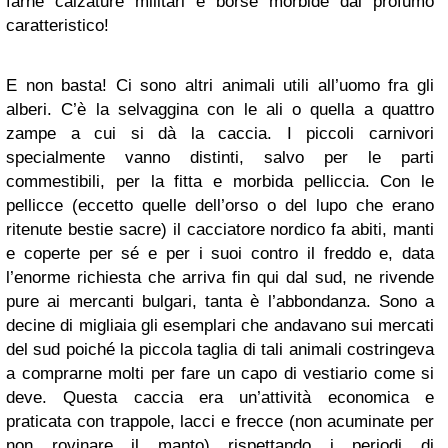
farne calzature militari e borse morbide dal profumo
caratteristico!
E non basta! Ci sono altri animali utili all’uomo fra gli
alberi. C’è la selvaggina con le ali o quella a quattro
zampe a cui si dà la caccia. I piccoli carnivori
specialmente vanno distinti, salvo per le parti
commestibili, per la fitta e morbida pelliccia. Con le
pellicce (eccetto quelle dell’orso o del lupo che erano
ritenute bestie sacre) il cacciatore nordico fa abiti, manti
e coperte per sé e per i suoi contro il freddo e, data
l’enorme richiesta che arriva fin qui dal sud, ne rivende
pure ai mercanti bulgari, tanta è l’abbondanza. Sono a
decine di migliaia gli esemplari che andavano sui mercati
del sud poiché la piccola taglia di tali animali costringeva
a comprarne molti per fare un capo di vestiario come si
deve. Questa caccia era un’attività economica e
praticata con trappole, lacci e frecce (non acuminate per
non rovinare il manto) rispettando i periodi di