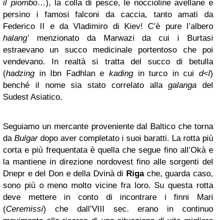
il piombo
…), la colla di pesce, le noccioline avellane e
persino i famosi falconi da caccia, tanto amati da
Federico II e da Vladimiro di Kiev! C’è pure l’albero
halang’
menzionato da Marwazi da cui i Burtasi
estraevano un succo medicinale portentoso che poi
vendevano. In realtà si tratta del succo di betulla
(
hadzing
in Ibn Fadhlan e
kading
in turco in cui
d<l
)
benché il nome sia stato correlato alla
galanga
del
Sudest Asiatico.
Seguiamo un mercante proveniente dal Baltico che torna
da
Bulgar
dopo aver completato i suoi baratti. La rotta più
corta e più frequentata è quella che segue fino all’Okà e
la mantiene in direzione nordovest fino alle sorgenti del
Dnepr e del Don e della Dvinà di
Riga
che, guarda caso,
sono più o meno molto vicine fra loro. Su questa rotta
deve mettere in conto di incontrare i finni Mari
(
Ceremissi
) che dall’VIII sec. erano in continuo