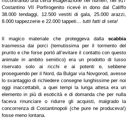
riscontrando una certa esagerazione nei numeri
, nel 917
Costantino VII Porfirogenito ricevé in dono dal Califfo
38.000 tendaggi, 12.500 vestiti di gala, 25.000 arazzi,
8.000 tappezzerie e 22.000 tappeti…
tutti fatti di seta!
Il magico materiale che proteggeva dalla
scabbia
trasmessa dai porci (temutissima per il tormento del
prurito e che forse portò all’evitare il contatto con questo
animale in ambito semitico) era un prodotto di lusso
riservato solo ai ricchi e ai potenti e, sebbene
proseguendo per il Nord, da Bulgar via Novgorod, avesse
lo svantaggio di richiedere consegne lunghissime per noi
oggi inaccettabili, a quei tempi la lunga attesa era un
elemento in più di esoticità e di domanda che per nulla
faceva rinunciare o ridurre gli acquisti, malgrado la
concorrenza di Costantinopoli (che pure ne produceva!)
fosse meno lontana.