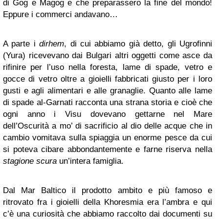
di Gog e Magog e che preparassero la fine del mondo!
Eppure i commerci andavano…
A parte i
dirhem
, di cui abbiamo già detto, gli Ugrofinni
(Yura) ricevevano dai Bulgari altri oggetti come asce da
rifinire per l’uso nella foresta, lame di spade, vetro e
gocce di vetro oltre a gioielli fabbricati giusto per i loro
gusti e agli alimentari e alle granaglie. Quanto alle lame
di spade al-Garnati racconta una strana storia e cioè che
ogni anno i Visu dovevano gettarne nel Mare
dell’Oscurità a mo’ di sacrificio al dio delle acque che in
cambio vomitava sulla spiaggia un enorme pesce da cui
si poteva cibare abbondantemente e farne riserva nella
stagione scura
un’intera famiglia.
Dal Mar Baltico il prodotto ambito e più famoso e
ritrovato fra i gioielli della Khoresmia era l’ambra e qui
c’è una curiosità che abbiamo raccolto dai documenti su