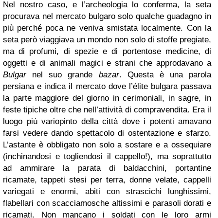
Nel nostro caso, e l’archeologia lo conferma, la seta
procurava nel mercato bulgaro solo qualche guadagno in
più perché poca ne veniva smistata localmente. Con la
seta però viaggiava un mondo non solo di stoffe pregiate,
ma di profumi, di spezie e di portentose medicine, di
oggetti e di animali magici e strani che approdavano a
Bulgar
nel suo grande
bazar
. Questa è una
parola
persiana e indica il mercato dove l’élite bulgara passava
la parte maggiore del giorno in cerimoniali, in sagre, in
feste tipiche oltre che nell’attività di compravendita. Era il
luogo più variopinto della città dove i potenti amavano
farsi vedere dando spettacolo di ostentazione e sfarzo.
L’astante è obbligato non solo a sostare e a ossequiare
(inchinandosi e togliendosi il cappello!), ma soprattutto
ad ammirare la parata di baldacchini, portantine
ricamate, tappeti stesi per terra, donne velate, cappelli
variegati e enormi, abiti con strascichi lunghissimi,
flabellari con scacciamosche altissimi e parasoli dorati e
ricamati. Non mancano i soldati con le loro armi