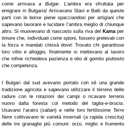
come arrivava a
Bulgar
. L’ambra era sfruttata per
emigrare in Bulgaria! Arrivavano Slavi e Balti da queste
parti con le borse piene spacciandosi per artigiani che
sapevano lavorare e lucidare l’ambra meglio di chiunque
altro. Si muovevano di nascosto sulla riva del
Kama
per
timore che, individuati come spioni, fossero prelevati con
la forza e mandati chissà dove! Trovato chi garantisse
loro vitto e alloggio, finalmente si mettevano al lavoro
che infine richiedeva pazienza e olio di gomito piuttosto
che competenza.
I Bulgari dal sud avevano portato con sé una grande
tradizione agricola e sapevano utilizzare il terreno delle
radure con le rotazioni dei campi o ricavare terreno
nuovo dalla foresta col metodo del
taglia-e-brucia
.
Usavano l’aratro (
saban
) e nelle loro fertilissime
Terre
Nere
coltivavano le varietà invernali (a rapida crescita)
delle tre granaglie più comuni: orzo, miglio e frumento