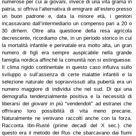
numerose per cui ai giovani, invece di una vita grama in
patria, si offriva l’alternativa di emigrare all’estero presso
un buon padrone e, data la minore età, i genitori
incassavano dall’intermediario un compenso pari a 20 o
30
dirhem
. Oltre alla questione della resa agricola
decrescente, ricordiamo che, in un periodo storico in cui
la mortalità infantile e perinatale era molto alta, un gran
numero di figli era sempre auspicabile nella grande
famiglia nordica affinché la comunità non si estinguesse.
Il clima rigido continentale in questo caso influiva sullo
sviluppo o sull’assenza di certe malattie infantili e la
selezione naturale dei sopravvissuti alla pubertà era un
numero maggiore di individui che nel sud. Di qui una
demografia tendenzialmente positiva e la necessità di
liberarsi dei
giovani in più
“vendendoli” ad estranei che
offrivano loro possibilità di vita meno precarie.
Naturalmente ne venivano raccolti anche con la forza.
Racconta Ibn-Rusté (prime decadi del X sec.) che
questo era il metodo dei Rus che sbarcavano dai fiumi