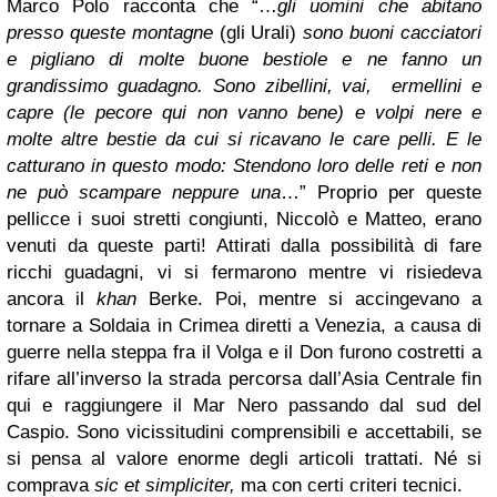
Marco Polo racconta che “…
gli uomini che abitano
presso queste montagne
(gli Urali)
sono buoni cacciatori
e pigliano di molte buone bestiole e ne fanno un
grandissimo guadagno. Sono zibellini, vai, ermellini e
capre (le pecore qui non vanno bene) e volpi nere e
molte altre bestie da cui si ricavano le care pelli. E le
catturano in questo modo: Stendono loro delle reti e non
ne può scampare neppure una
…” Proprio per queste
pellicce i suoi stretti congiunti, Niccolò e Matteo, erano
venuti da queste parti! Attirati dalla possibilità di fare
ricchi guadagni, vi si fermarono mentre vi risiedeva
ancora il
khan
Berke. Poi, mentre si accingevano a
tornare a Soldaia in Crimea diretti a Venezia,
a causa di
guerre nella steppa fra il Volga e il Don furono costretti a
rifare all’inverso la strada percorsa dall’Asia Centrale fin
qui e raggiungere il Mar Nero passando dal sud del
Caspio. Sono vicissitudini comprensibili e accettabili, se
si pensa al valore enorme degli articoli trattati. Né si
comprava
sic et simpliciter,
ma con certi criteri tecnici.