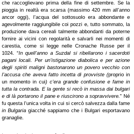
che raccoglievano prima della fine di settembre. Se la
pioggia in realtà era scarsa (massimo 420 mm all’anno
ancor oggi), l’acqua del sottosuolo era abbondante e
agevolmente raggiungibile coi pozzi e, tutto sommato, la
produzione dava cereali talmente abbondanti da poterne
fornire ai vicini con regolarità e salvarli nei momenti di
carestia, come si legge nelle Cronache Russe per il
1024. “
In quell’anno a Suzdal si ribellarono i sacerdoti
pagani locali. Per un’istigazione diabolica e per azione
degli spiriti maligni bastonarono un povero vecchio con
l’accusa che aveva fatto incetta di provviste (
proprio in
un momento in cui
) c’era grande confusione e fame in
tutta la contrada. E la gente si recò in massa dai bulgari
e di là portarono il pane e riuscirono a sopravvivere.
” Né
fu questa l’unica volta in cui si cercò salvezza dalla fame
in Bulgaria
giacché sappiamo che i Bulgari esportavano
granaglie.