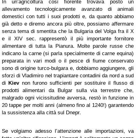
In un’agricoltura così fiorente trovava posto un
allevamento tecnologicamente avanzato di animali
domestici con tutti i suoi prodotti e, da quanto abbiamo
già detto e diremo ancora più oltre, possiamo affermare
senza tema di smentita che la Bulgaria del Volga fra il X
e il XIV sec. rappresentò il più importante fornitore
alimentare di tutta la Pianura. Molte parole russe che
indicano la carne (si parla specialmente di carne equina)
preparata in vari modi o il pesce di fiume conservato
sono di origine turco-bulgara e, dobbiamo aggiungere, gli
sforzi di Vladimiro nel trapiantare contadini da nord a sud
di
Kiev
non furono sufficienti per sostituire il flusso di
prodotti alimentari da Bulgar sulla via terrestre che,
malgrado ogni vicissitudine avversa, restò in funzione in
20 tappe per molti anni (almeno fino al 1240!) garantendo
la sussistenza alla città sul Dnepr.
Se volgiamo adesso l’attenzione alle importazioni, va