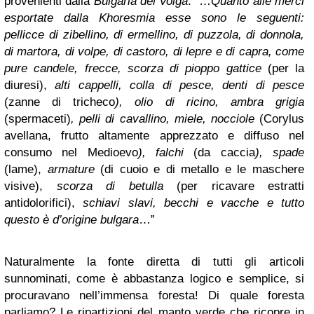
provenienti dalla
Bulgaria del Volga
: “…
Quanto alle merci
esportate dalla Khoresmia esse sono le seguenti:
pellicce di zibellino, di ermellino, di puzzola, di donnola,
di martora, di volpe, di castoro, di lepre e di capra, come
pure candele, frecce, scorza di pioppo gattice
(per la
diuresi),
alti cappelli, colla di pesce, denti di pesce
(zanne di tricheco
), olio di ricino, ambra grigia
(spermaceti)
, pelli di cavallino, miele, nocciole
(Corylus
avellana, frutto altamente apprezzato e diffuso nel
consumo nel Medioevo
), falchi
(da caccia
), spade
(lame),
armature
(di cuoio e di metallo e le maschere
visive),
scorza di betulla
(per ricavare estratti
antidolorifici),
schiavi slavi, becchi e vacche e tutto
questo è d’origine bulgara
…”
Naturalmente la fonte diretta di tutti gli articoli
sunnominati, come è abbastanza logico e semplice,
si
procuravano nell’immensa foresta! Di quale foresta
parliamo? Le ripartizioni del manto verde che ricopre in