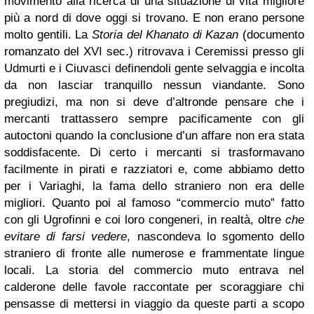
movimento alla ricerca di una situazione di vita migliore
più a nord di dove oggi si trovano. E non erano persone
molto gentili. La
Storia del Khanato di Kazan
(documento
romanzato del XVI sec.) ritrovava i Ceremissi presso gli
Udmurti e i Ciuvasci definendoli gente selvaggia e incolta
da non lasciar tranquillo nessun viandante. Sono
pregiudizi, ma non si deve d’altronde pensare che i
mercanti trattassero sempre pacificamente con gli
autoctoni quando la conclusione d’un affare non era stata
soddisfacente. Di certo i mercanti si trasformavano
facilmente in pirati e razziatori e, come abbiamo detto
per i Variaghi, la fama dello straniero non era delle
migliori. Quanto poi al famoso “commercio muto” fatto
con gli Ugrofinni e coi loro congeneri, in realtà, oltre
che
evitare di farsi vedere
,
nascondeva lo sgomento dello
straniero di fronte alle numerose e frammentate lingue
locali. La storia del commercio muto entrava nel
calderone delle favole raccontate per scoraggiare chi
pensasse di mettersi in viaggio da queste parti a scopo