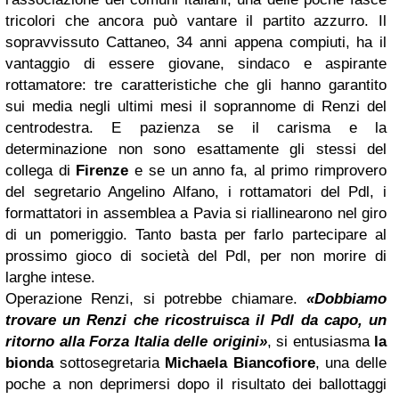
tricolori che ancora può vantare il partito azzurro. Il
sopravvissuto Cattaneo, 34 anni appena compiuti, ha il
vantaggio di essere giovane, sindaco e aspirante
rottamatore: tre caratteristiche che gli hanno garantito
sui media negli ultimi mesi il soprannome di Renzi del
centrodestra. E pazienza se il carisma e la
determinazione non sono esattamente gli stessi del
collega di
Firenze
e se un anno fa, al primo rimprovero
del segretario Angelino Alfano, i rottamatori del Pdl, i
formattatori in assemblea a Pavia si riallinearono nel giro
di un pomeriggio. Tanto basta per farlo partecipare al
prossimo gioco di società del Pdl, per non morire di
larghe intese.
Operazione Renzi, si potrebbe chiamare.
«Dobbiamo
trovare un Renzi che ricostruisca il Pdl da capo, un
ritorno alla Forza Italia delle origini»
, si entusiasma
la
bionda
sottosegretaria
Michaela Biancofiore
, una delle
poche a non deprimersi dopo il risultato dei ballottaggi