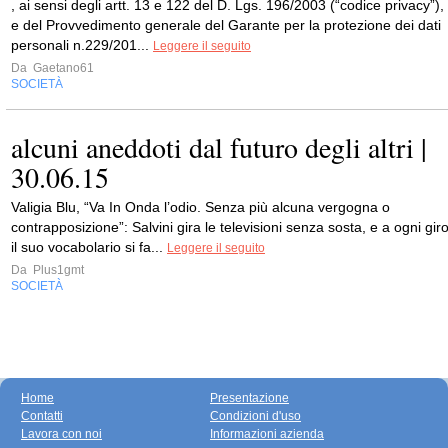
, ai sensi degli artt. 13 e 122 del D. Lgs. 196/2003 (“codice privacy”),
e del Provvedimento generale del Garante per la protezione dei dati
personali n.229/201...
Leggere il seguito
Da
Gaetano61
SOCIETÀ
alcuni aneddoti dal futuro degli altri |
30.06.15
Valigia Blu, “Va In Onda l’odio. Senza più alcuna vergogna o
contrapposizione”: Salvini gira le televisioni senza sosta, e a ogni gir
il suo vocabolario si fa...
Leggere il seguito
Da
Plus1gmt
SOCIETÀ
Home
Presentazione
Contatti
Condizioni d'uso
Lavora con noi
Informazioni azienda