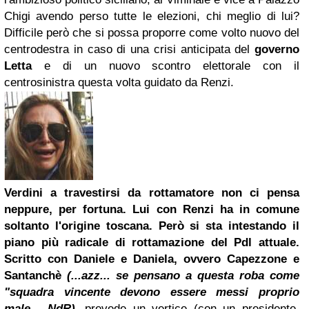
Chigi avendo perso tutte le elezioni, chi meglio di lui?
Difficile però che si possa proporre come volto nuovo del
centrodestra in caso di una crisi anticipata del
governo
Letta
e di un nuovo scontro elettorale con il
centrosinistra questa volta guidato da Renzi.
Verdini a travestirsi da rottamatore non ci pensa
neppure, per fortuna. Lui con Renzi ha in comune
soltanto l'origine
toscana
. Però si sta intestando il
piano più radicale di rottamazione del Pdl attuale.
Scritto con Daniele e Daniela, ovvero Capezzone e
Santanchè
(...azz... se pensano a questa roba come
"squadra vincente devono essere messi proprio
male... NdR)
, prevede un vertice (con un presidente,