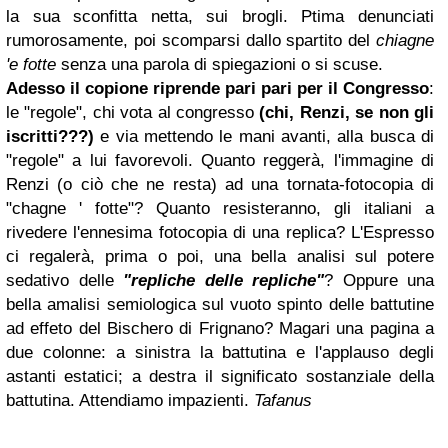
la sua sconfitta netta, sui brogli. Ptima denunciati
rumorosamente, poi scomparsi dallo spartito del
chiagne
'e fotte
senza una parola di spiegazioni o si scuse.
Adesso il copione riprende pari pari per il Congresso
:
le "regole", chi vota al congresso
(chi, Renzi, se non gli
iscritti???)
e via mettendo le mani avanti, alla busca di
"regole" a lui favorevoli. Quanto reggerà, l'immagine di
Renzi (o ciò che ne resta) ad una tornata-fotocopia di
"chagne ' fotte"? Quanto resisteranno, gli italiani a
rivedere l'ennesima fotocopia di una replica? L'Espresso
ci regalerà, prima o poi, una bella analisi sul potere
sedativo delle
"repliche delle repliche"
? Oppure una
bella amalisi semiologica sul vuoto spinto delle battutine
ad effeto del Bischero di Frignano? Magari una pagina a
due colonne: a sinistra la battutina e l'applauso degli
astanti estatici; a destra il significato sostanziale della
battutina. Attendiamo impazienti.
Tafanus