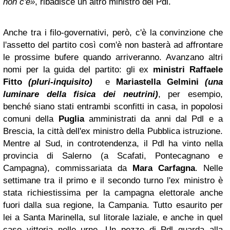
non c'è»
, ribadisce un altro ministro del Pdl.
Anche tra i filo-governativi, però, c'è la convinzione che
l'assetto del partito così com'è non basterà ad affrontare
le prossime bufere quando arriveranno. Avanzano altri
nomi per la guida del partito: gli ex
ministri
Raffaele
Fitto
(pluri-inquisito)
e
Mariastella Gelmini
(una
luminare della fisica dei neutrini)
, per esempio,
benché siano stati entrambi sconfitti in casa, in popolosi
comuni della
Puglia
amministrati da anni dal Pdl e a
Brescia, la città dell'ex ministro della Pubblica istruzione.
Mentre al Sud, in controtendenza, il Pdl ha vinto nella
provincia di Salerno (a Scafati, Pontecagnano e
Campagna), commissariata da
Mara Carfagna
. Nelle
settimane tra il primo e il secondo turno l'ex ministro è
stata richiestissima per la campagna elettorale anche
fuori dalla sua regione, la Campania. Tutto esaurito per
lei a Santa Marinella, sul litorale laziale, e anche in quel
caso vittoria nelle urne. Un pezzo di Pdl guarda alla