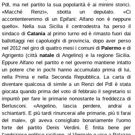
Pdl, ma nel partito la sua popolarità è ai minimi storici.
«Macché Renzi», sbotta un deputato. «Ci
accontenteremmo di un Epifani: Alfano non è neppure
quello». Nella sua Sicilia il centrodestra ha perso il
sindaco di
Catania
al primo turno ed è rimasto fuori dai
ballottaggi nei capoluoghi di provincia, dopo aver perso
nel 2012 nel giro di quattro mesi i comuni di
Palermo
e di
Agrigento (città
natale
di Angelino) e la regione Sicilia.
Eppure Alfano nel partito e nel governo mantiene intatto
un potere che in pochi hanno accumulato prima di lui,
nella Prima e nella Seconda Repubblica. La carta di
diventare qualcosa di simile a un Renzi del Pdl è stata
giocata quando prima del voto di febbraio il segretario si
impuntò per fare le primarie nonostante la freddezza di
Berlusconi. «Angelino, lascia perdere, andrai a
schiantarti. E più tardi rinuncerai alle primarie, più ti farai
del male», gli aveva consigliato bonariamente l'uomo
forte del partito Denis Verdini. È finita bene per
l'ambizioso politico siciliano, al Viminale e vice a Palazzo