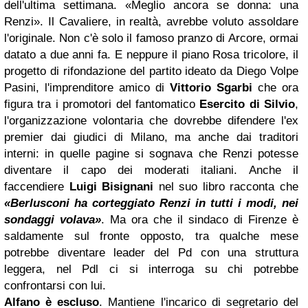
dell'ultima settimana. «Meglio ancora se donna: una
Renzi». Il Cavaliere, in realtà, avrebbe voluto assoldare
l'originale. Non c'è solo il famoso pranzo di Arcore, ormai
datato a due anni fa. E neppure il piano Rosa tricolore, il
progetto di rifondazione del partito ideato da Diego Volpe
Pasini, l'imprenditore amico di
Vittorio Sgarbi
che ora
figura tra i promotori del fantomatico
Esercito di Silvio
,
l'organizzazione volontaria che dovrebbe difendere l'ex
premier dai giudici di Milano, ma anche dai traditori
interni: in quelle pagine si sognava che Renzi potesse
diventare il capo dei moderati italiani. Anche il
faccendiere
Luigi Bisignani
nel suo libro racconta che
«Berlusconi ha corteggiato Renzi in tutti i modi, nei
sondaggi volava»
. Ma ora che il sindaco di Firenze è
saldamente sul fronte opposto, tra qualche mese
potrebbe diventare leader del Pd con una struttura
leggera, nel Pdl ci si interroga su chi potrebbe
confrontarsi con lui.
Alfano è escluso
. Mantiene l'incarico di segretario del