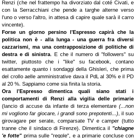
Renzi (che nel frattempo ha divorziato dal coté Civati, e
con la Serracchiani che pende a targhe alterne verso
l'uno o verso l'altro, in attesa di capire quale sarà il carro
vincente).
Forse un giorno persino l'Espresso capirà che la
politica non è - alla lunga - una guerra fra diversi
cazzarismi, ma una contrapposizione di politiche di
destra e di sinistra
. E che il numero di "followers" su
twitter, piuttosto che i "like" su facebook, contano
esattamente quanto i sondaggi della Ghisleri, che prima
del crollo aelle amministrative dava il PdL al 30% e il PD
al 20 %. Sappiamo come sia finita la storia.
Ora l'Espresso dimentica quali siano stati i
comportamenti di Renzi alla vigilia delle primarie
(lancio di accuse da infante di terza elementare
(...non
mi vogliono far giocare, i grandi sono prepotenti...)
, il suo
girovagare per serate, comparsate TV e camper (tutto
tranne che il sindaco di Firenze). Dimentica il
"chiagne
'e fotte"
prima sulle "regole", e a primarie concluse con