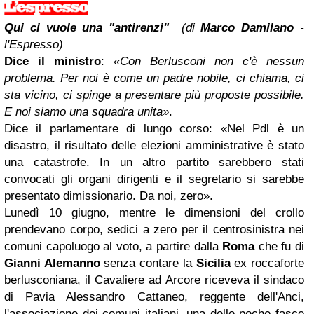
Qui ci vuole una "antirenzi"
(di
Marco Damilano
-
l'Espresso)
Dice il ministro
:
«Con Berlusconi non c'è nessun
problema. Per noi è come un padre nobile, ci chiama, ci
sta vicino, ci spinge a presentare più proposte possibile.
E noi siamo una squadra unita»
.
Dice il parlamentare di lungo corso: «Nel Pdl è un
disastro, il risultato delle elezioni amministrative è stato
una catastrofe. In un altro partito sarebbero stati
convocati gli organi dirigenti e il segretario si sarebbe
presentato dimissionario. Da noi, zero».
Lunedì 10 giugno, mentre le dimensioni del crollo
prendevano corpo, sedici a zero per il centrosinistra nei
comuni capoluogo al voto, a partire dalla
Roma
che fu di
Gianni Alemanno
senza contare la
Sicilia
ex roccaforte
berlusconiana, il Cavaliere ad Arcore riceveva il sindaco
di Pavia Alessandro Cattaneo, reggente dell'Anci,
l'associazione dei comuni italiani, una delle poche fasce