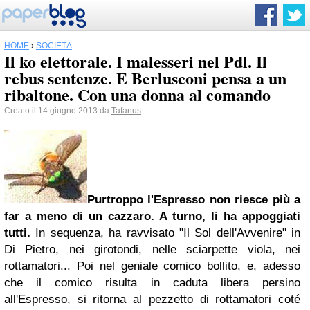
HOME
›
SOCIETÀ
Il ko elettorale. I malesseri nel Pdl. Il
rebus sentenze. E Berlusconi pensa a un
ribaltone. Con una donna al comando
Creato il 14 giugno 2013 da
Tafanus
Purtroppo l'Espresso non riesce più a
far a meno di un cazzaro. A turno, li ha appoggiati
tutti.
In sequenza, ha ravvisato "Il Sol dell'Avvenire" in
Di Pietro, nei girotondi, nelle sciarpette viola, nei
rottamatori... Poi nel geniale comico bollito, e, adesso
che il comico risulta in caduta libera persino
all'Espresso, si ritorna al pezzetto di rottamatori coté