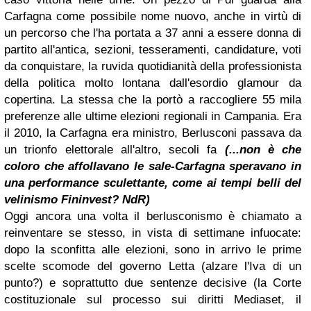
Carfagna come possibile nome nuovo, anche in virtù di
un percorso che l'ha portata a 37 anni a essere donna di
partito all'antica, sezioni, tesseramenti, candidature, voti
da conquistare, la ruvida quotidianità della professionista
della politica molto lontana dall'esordio glamour da
copertina. La stessa che la portò a raccogliere 55 mila
preferenze alle ultime elezioni regionali in Campania. Era
il 2010, la Carfagna era ministro, Berlusconi passava da
un trionfo elettorale all'altro, secoli fa
(...non è che
coloro che affollavano le sale-Carfagna speravano in
una performance sculettante, come ai tempi belli del
velinismo Fininvest? NdR)
Oggi ancora una volta il berlusconismo è chiamato a
reinventare se stesso, in vista di settimane infuocate:
dopo la sconfitta alle elezioni, sono in arrivo le prime
scelte scomode del governo Letta (alzare l'Iva di un
punto?) e soprattutto due sentenze decisive (la Corte
costituzionale sul processo sui diritti Mediaset, il