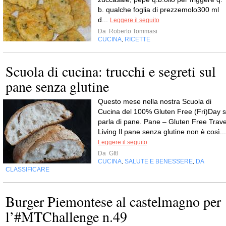
b. qualche foglia di prezzemolo300 ml
d...
Leggere il seguito
Da
Roberto Tommasi
CUCINA
RICETTE
,
Scuola di cucina: trucchi e segreti sul
pane senza glutine
Questo mese nella nostra Scuola di
Cucina del 100% Gluten Free (Fri)Day s
parla di pane. Pane – Gluten Free Trave
Living Il pane senza glutine non è così...
Leggere il seguito
Da
Gftl
CUCINA
SALUTE E BENESSERE
DA
,
,
CLASSIFICARE
Burger Piemontese al castelmagno per
l’#MTChallenge n.49