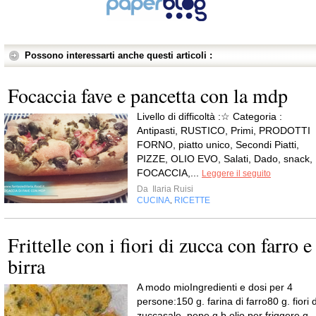
Possono interessarti anche questi articoli :
Focaccia fave e pancetta con la mdp
Livello di difficoltà :☆ Categoria :
Antipasti, RUSTICO, Primi, PRODOTTI
FORNO, piatto unico, Secondi Piatti,
PIZZE, OLIO EVO, Salati, Dado, snack,
FOCACCIA,...
Leggere il seguito
Da
Ilaria Ruisi
CUCINA
RICETTE
,
Frittelle con i fiori di zucca con farro e
birra
A modo mioIngredienti e dosi per 4
persone:150 g. farina di farro80 g. fiori d
zuccasale, pepe q.b.olio per friggere q.