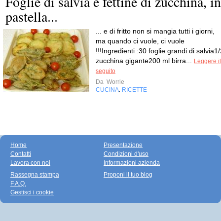
Foglie di salvia e fettine di zucchina, in
pastella...
... e di fritto non si mangia tutti i giorni,
ma quando ci vuole, ci vuole
!!!Ingredienti :30 foglie grandi di salvia1
zucchina gigante200 ml birra...
Leggere il
seguito
Da
Worrie
CUCINA
RICETTE
,
Home
Presentazione
Contatti
Condizioni d'uso
Lavora con noi
Informazioni azienda
Rassegna stampa
Proponi il tuo blog
F.A.Q.
Gestisci i cookie