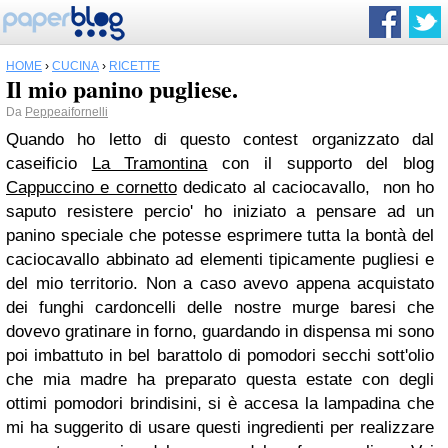
HOME
›
CUCINA
›
RICETTE
Il mio panino pugliese.
Da
Peppeaifornelli
Quando ho letto di questo contest organizzato dal
caseificio
La Tramontina
con il supporto del blog
Cappuccino e cornetto
dedicato al caciocavallo, non ho
saputo resistere percio' ho iniziato a pensare ad un
panino speciale che potesse esprimere tutta la bontà del
caciocavallo abbinato ad elementi tipicamente pugliesi e
del mio territorio. Non a caso avevo appena acquistato
dei funghi cardoncelli delle nostre murge baresi che
dovevo gratinare in forno, guardando in dispensa mi sono
poi imbattuto in bel barattolo di pomodori secchi sott'olio
che mia madre ha preparato questa estate con degli
ottimi pomodori brindisini, si è accesa la lampadina che
mi ha suggerito di usare questi ingredienti per realizzare