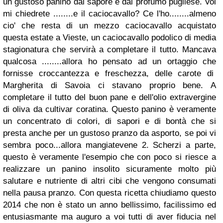
un gustoso panino dal sapore e dal profumo pugliese. Voi
mi chiedrete ........e il caciocavallo? Ce l'ho........almeno
cio' che resta di un mezzo caciocavallo acquistato
questa estate a Vieste, un caciocavallo podolico di media
stagionatura che servirà a completare il tutto. Mancava
qualcosa ........allora ho pensato ad un ortaggio che
fornisse croccantezza e freschezza, delle carote di
Margherita di Savoia ci stavano proprio bene. A
completare il tutto del buon pane e dell'olio extravergine
di oliva da cultivar coratina. Questo panino è veramente
un concentrato di colori, di sapori e di bontà che si
presta anche per un gustoso pranzo da asporto, se poi vi
sembra poco...allora mangiatevene 2. Scherzi a parte,
questo è veramente l'esempio che con poco si riesce a
realizzare un panino insolito sicuramente molto più
salutare e nutriente di altri cibi che vengono consumati
nella pausa pranzo. Con questa ricetta chiudiamo questo
2014 che non è stato un anno bellissimo, facilissimo ed
entusiasmante ma auguro a voi tutti di aver fiducia nel