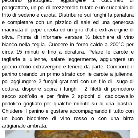
pecorino grattugiato, aggiungere 1 cucchiaio di
pangrattato, un po’ di prezzemolo tritato e un cucchiaio di
trito di sedano e carota. Distribuire sui funghi la panatura
e completare con un pizzico di sale ed una generosa
macinata di pepe creola ed un giro d’olio extravergine di
oliva. Prima di infornare versare ½ bicchiere di vino
bianco nella teglia. Cuocere in forno caldo a 200°C per
circa 15 minuti e fino a doratura. Pelare le carote e
tagliarle a julienne, salare leggermente, aggiungere un
goccio d’olio extravergine e tenere da parte. Comporre il
panino creando un primo strato con le carote a julienne,
poi aggiungere 2 funghi gratinati con un filo di
sugo di
cottura, disporre sopra i funghi i 2 filetti di pomodoro
secco sott’olio e per finire 2 spicchi di caciocavallo
podolico grigliato per qualche minuto su di una piastra.
Chiudere il panino e gustare accompagnando il tutto con
un buon bicchiere di vino rosso o con una birra
artigianale ambrata.