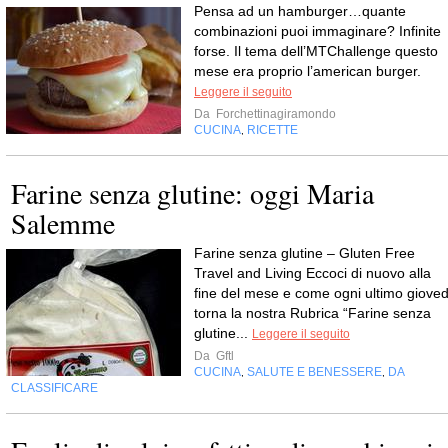
Pensa ad un hamburger…quante
combinazioni puoi immaginare? Infinite
forse. Il tema dell’MTChallenge questo
mese era proprio l’american burger.
Leggere il seguito
Da
Forchettinagiramondo
CUCINA
RICETTE
,
Farine senza glutine: oggi Maria
Salemme
Farine senza glutine – Gluten Free
Travel and Living Eccoci di nuovo alla
fine del mese e come ogni ultimo gioved
torna la nostra Rubrica “Farine senza
glutine...
Leggere il seguito
Da
Gftl
CUCINA
SALUTE E BENESSERE
DA
,
,
CLASSIFICARE