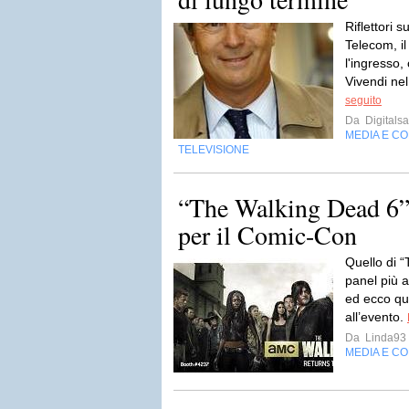
Riflettori 
Telecom, il
l'ingresso,
Vivendi nel
seguito
Da
Digitalsa
MEDIA E C
TELEVISIONE
“The Walking Dead 6”: 
per il Comic-Con
Quello di 
panel più 
ed ecco qua
all’evento.
Da
Linda93
MEDIA E C