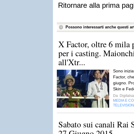
Ritornare alla prima pag
Possono interessarti anche questi art
X Factor, oltre 6 mila
per i casting. Maionch
all'Xtr...
Sono inizia
Factor, ch
giugno. Pro
Skin e Fed
Da
Digitalsa
MEDIA E C
TELEVISIO
Sabato sui canali Rai 
27 Giugno 2015