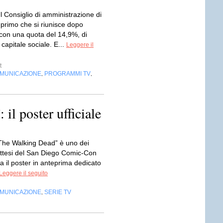
sul Consiglio di amministrazione di
 primo che si riunisce dopo
 con una quota del 14,9%, di
 capitale sociale. E...
Leggere il
t
OMUNICAZIONE
PROGRAMMI TV
,
,
il poster ufficiale
“The Walking Dead” è uno dei
attesi del San Diego Comic-Con
 il poster in anteprima dedicato
Leggere il seguito
OMUNICAZIONE
SERIE TV
,