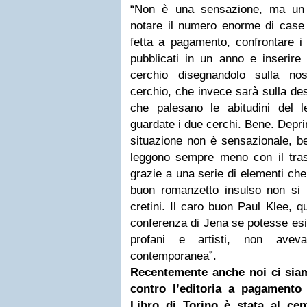
“Non è una sensazione, ma un f
notare il numero enorme di case e
fetta a pagamento, confrontare i d
pubblicati in un anno e inserire 
cerchio disegnandolo sulla nos
cerchio, che invece sarà sulla des
che palesano le abitudini del le
guardate i due cerchi. Bene. Deprim
situazione non è sensazionale, be
leggono sempre meno con il trasc
grazie a una serie di elementi ch
buon romanzetto insulso non si n
cretini. Il caro buon Paul Klee, 
conferenza di Jena se potesse esi
profani e artisti, non aveva
contemporanea”.
Recentemente anche noi ci siam
contro l’editoria a pagamento
Libro di
Torino
è stata al cen