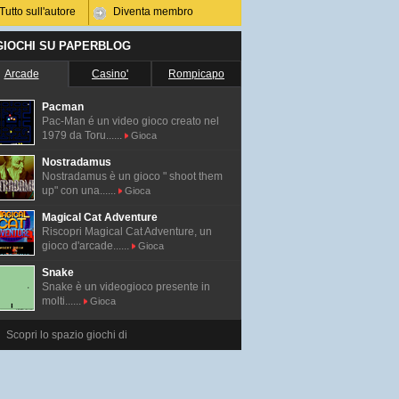
Tutto sull'autore
Diventa membro
 GIOCHI SU PAPERBLOG
Arcade
Casino'
Rompicapo
Pacman
Pac-Man é un video gioco creato nel
1979 da Toru......
Gioca
Nostradamus
Nostradamus è un gioco " shoot them
up" con una......
Gioca
Magical Cat Adventure
Riscopri Magical Cat Adventure, un
gioco d'arcade......
Gioca
Snake
Snake è un videogioco presente in
molti......
Gioca
Scopri lo spazio giochi di