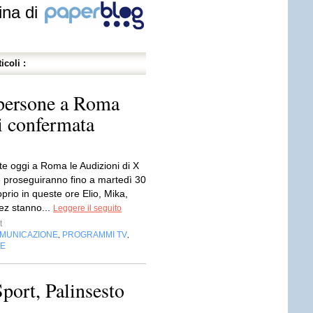
ina di
icoli :
 persone a Roma
i confermata
te oggi a Roma le Audizioni di X
e proseguiranno fino a martedì 30
prio in queste ore Elio, Mika,
ez stanno...
Leggere il seguito
t
OMUNICAZIONE
PROGRAMMI TV
,
,
NE
Sport, Palinsesto