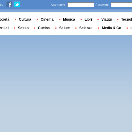
 su
Username
Password
ocietà
Cultura
Cinema
Musica
Libri
Viaggi
Tecnol
er Lei
Sesso
Cucina
Salute
Scienze
Media & Co