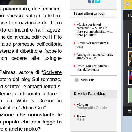
 a pagamento
, due fenomeni
I suoi ultimi articoli
 spesso sotto i riflettori.
I
ne Internazionale del Libro
Musica per lettori
camaleonti – VIII: Un
olto un incontro fra i ragazzi
libro per insoddisfatti è un
libro per tutti?
e della casa editrice Il Filo
Il modo di raccontare il
 false promesse dell’editoria
bene
anza il dibattito e l’appello
Rassegna stampa culturale
non cedere alle lusinghe
straniera – 219
Professori che odiano i
libri delle donne
almas, autore di “
Scrivere
eatore del blog Sul romanzo,
Vedi tutti
 scrittori e amanti lettori si
temente chiamato a fare il
Dossier Paperblog
ato da Writer’s Dream in
Morgan
l titolo “Urban God”.
Personalità Gossip
zione che nonostante le
Torino
Mete
n popolo che non legge in
ve e anche molto?