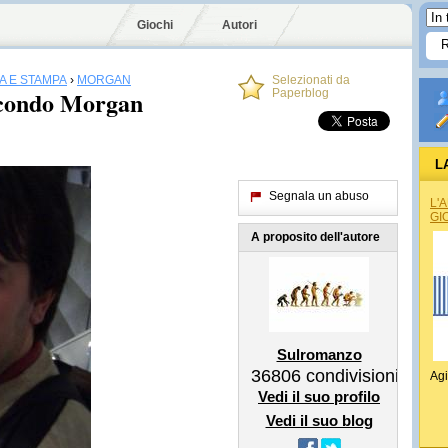
Giochi
Autori
A E STAMPA
›
MORGAN
Selezionati da
secondo Morgan
Paperblog
L
Segnala un abuso
L'
GI
A proposito dell'autore
Sulromanzo
36806
condivisioni
Agi
Vedi il suo profilo
Vedi il suo blog