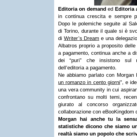
Editoria on demand
ed
Editoria
in continua crescita e sempre più
Dopo le polemiche seguite al Salo
di Torino, durante il quale si è sv
di
Writer’s Dream
e una delegazion
Albatros proprio a proposito delle
a pagamento, continua anche a dist
dei “puri” che insistono sul 
dell’editoria a pagamento.
Ne abbiamo parlato con Morgan P
un romanzo in cento giorni
”, e id
una vera community in cui aspiranti
confrontano su molti temi, recen
giurato al concorso organizz
collaborazione con eBooKingdom da
Morgan hai anche tu la sensa
statistiche dicono che siamo u
realtà siamo un popolo che scri