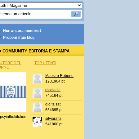
Non ancora membro?
Proponi il tuo blog
A COMMUNITY EDITORIA E STAMPA
AUTORE DEL
TOP UTENTI
ORNO
Maestro Roberto
1231904 pt
nicoladki
745164 pt
digitalsat
654895 pt
psyinthekitchen
silviaraffa
541860 pt