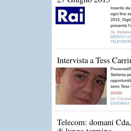
Inserito d
ogni fine 
2015, Digit
presenta l'
Da
Digitalsa
MEDIA E C
TELEVISIO
Intervista a Tess Carri
PresentatiP
Stefania p
opportunità
sono Tess 
seguito
Da
Criccheme
EDITORIA E
Telecom: domani Cda,
di lungo termine