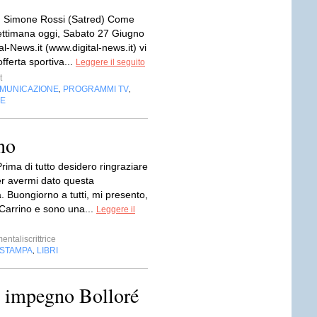
a: Simone Rossi (Satred) Come
settimana oggi, Sabato 27 Giugno
al-News.it (www.digital-news.it) vi
offerta sportiva...
Leggere il seguito
t
OMUNICAZIONE
PROGRAMMI TV
,
,
NE
no
rima di tutto desidero ringraziare
er avermi dato questa
. Buongiorno a tutti, mi presento,
Carrino e sono una...
Leggere il
ntaliscrittrice
 STAMPA
LIBRI
,
 impegno Bolloré