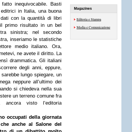
atto inequivocabile. Basti
Magazines
ditrici in Italia, una buona
ati con la quantità di libri
Editoria e Stampa
il primo risultato in un bel
Media e Comunicazione
tra sinistra; nel secondo
tra, inseriamo le statistiche
ttore medio italiano. Ora,
etevi, ne avete il diritto. La
nsì drammatica. Gli italiani
orrere degli anni, eppure,
e sarebbe lungo spiegare, un
ega neppure all’ultimo dei
quando si chiedeva nella sua
stere un terreno comune fra
 ancora visto l’editoria
o occupati della giornata
 che anche al Salone del
tro di un dibattito molto