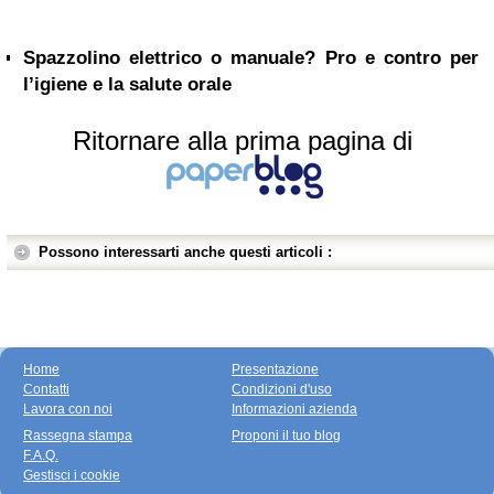
Spazzolino elettrico o manuale? Pro e contro per
l’igiene e la salute orale
Ritornare alla prima pagina di
Possono interessarti anche questi articoli :
Home
Presentazione
Contatti
Condizioni d'uso
Lavora con noi
Informazioni azienda
Rassegna stampa
Proponi il tuo blog
F.A.Q.
Gestisci i cookie