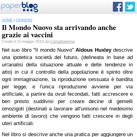
HOME
›
OPINIONI
Il Mondo Nuovo sta arrivando anche
grazie ai vaccini
Creato il 15 maggio 2015 da
Corradopenna
Nel suo libro "Il mondo Nuovo"
Aldous Huxley
descrive
una ipotetica società del futuro, (delineata in base ad
un'analisi della situazione attuale e delle tendenze in
atto) in cui il controllo della popolazione è spinto oltre
ogni immaginazione, la
riproduzione sessuata è bandita
per legge, e l'unica riproduzione avviene per via
artificiale, a partire da ovuli fecondati, fatti accrescere e
ben presto suddivisi per creare decine di gemelli
omozigoti (destinati a lavorare all'unisono nel medesimo
ambiente di lavoro) che vengono fatti crescere in degli
uteri artificiali.
Nel libro si descrive anche una pratica per aggiungere un