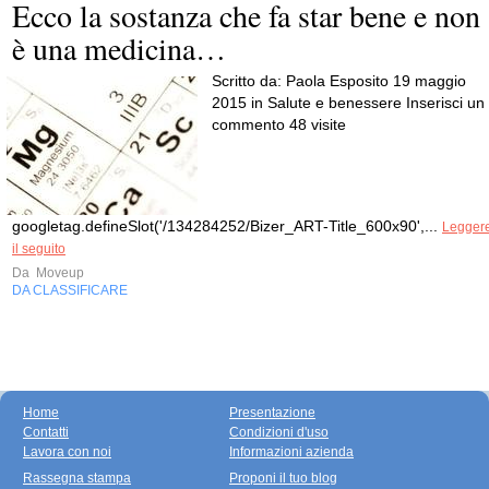
Ecco la sostanza che fa star bene e non
è una medicina…
Scritto da: Paola Esposito 19 maggio
2015 in Salute e benessere Inserisci un
commento 48 visite
googletag.defineSlot('/134284252/Bizer_ART-Title_600x90',...
Legger
il seguito
Da
Moveup
DA CLASSIFICARE
Home
Presentazione
Contatti
Condizioni d'uso
Lavora con noi
Informazioni azienda
Rassegna stampa
Proponi il tuo blog