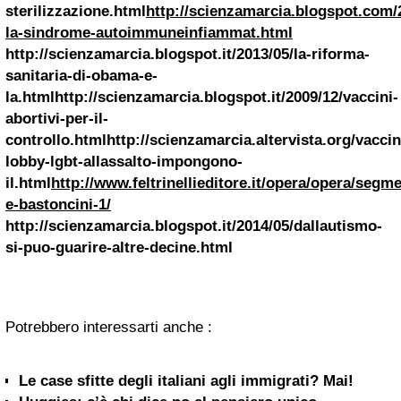
sterilizzazione.html
http://scienzamarcia.blogspot.com/2
la-sindrome-autoimmuneinfiammat.html
http://scienzamarcia.blogspot.it/2013/05/la-riforma-
sanitaria-di-obama-e-
la.html
http://scienzamarcia.blogspot.it/2009/12/vaccini-
abortivi-per-il-
controllo.html
http://scienzamarcia.altervista.org/vacci
lobby-lgbt-allassalto-impongono-
il.html
http://www.feltrinellieditore.it/opera/opera/segme
e-bastoncini-1/
http://scienzamarcia.blogspot.it/2014/05/dallautismo-
si-puo-guarire-altre-decine.html
Potrebbero interessarti anche :
Le case sfitte degli italiani agli immigrati? Mai!