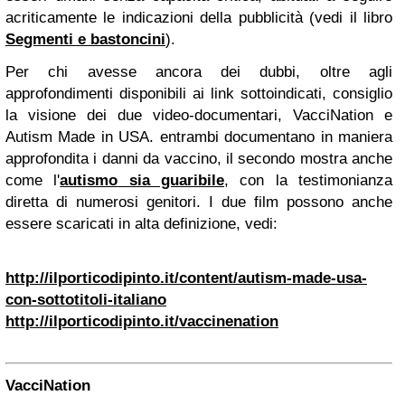
acriticamente
le indicazioni
della pubblicità (vedi il libro
Segmenti e bastoncini
).
Per chi avesse ancora dei dubbi, oltre agli
approfondimenti disponibili ai link sottoindicati, consiglio
la visione dei due video-documentari, VacciNation e
Autism Made in USA. entrambi documentano in maniera
approfondita i danni da vaccino, il secondo mostra anche
come l'
autismo
sia guaribile
, con la testimonianza
diretta di numerosi genitori. I due film possono anche
essere scaricati in alta definizione, vedi:
http://ilporticodipinto.it/content/autism-made-usa-
con-sottotitoli-italiano
http://ilporticodipinto.it/vaccinenation
VacciNation