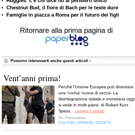
Huggies: c’è chi dice no al pensiero unico
Chestnut Bud, il fiore di Bach per le teste dure
Famiglie in piazza a Roma per il futuro dei figli
Ritornare alla prima pagina di
Possono interessarti anche questi articoli :
Vent’anni prima!
Perché l'Unione Europea può diventare
una 'rovina' nuova di zecca- La
disintegrazione statale e monetaria oggi
si vede in molti paesi- di Robert Kurz
Spess...
Leggere il seguito
Da
Francosenia
CULTURA
OPINIONI
SOCIETÀ
,
,