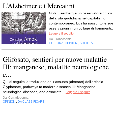
L’Alzheimer e i Mercatini
Götz Eisenberg è un osservatore critico
della vita quotidiana nel capitalismo
contemporaneo. Egli ha riassunto le su
osservazioni in un collage di frammenti..
Leggere il seguito
Da
Francosenia
CULTURA
OPINIONI
SOCIETÀ
,
,
Glifosato, sentieri per nuove malattie
III: manganese, malattie neurologiche
e...
Qui di seguito la traduzione del riassunto (abstract) dell'articolo
Glyphosate, pathways to modern diseases III: Manganese,
neurological diseases, and associate...
Leggere il seguito
Da
Corradopenna
OPINIONI
DA CLASSIFICARE
,