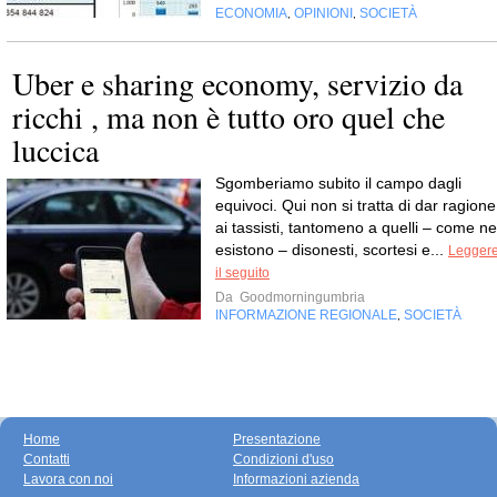
ECONOMIA
OPINIONI
SOCIETÀ
,
,
Uber e sharing economy, servizio da
ricchi , ma non è tutto oro quel che
luccica
Sgomberiamo subito il campo dagli
equivoci. Qui non si tratta di dar ragione
ai tassisti, tantomeno a quelli – come ne
esistono – disonesti, scortesi e...
Legger
il seguito
Da
Goodmorningumbria
INFORMAZIONE REGIONALE
SOCIETÀ
,
Home
Presentazione
Contatti
Condizioni d'uso
Lavora con noi
Informazioni azienda