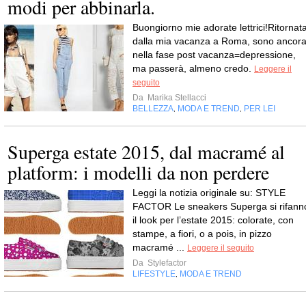
modi per abbinarla.
Buongiorno mie adorate lettrici!Ritornat
dalla mia vacanza a Roma, sono ancor
nella fase post vacanza=depressione,
ma passerà, almeno credo.
Leggere il
seguito
Da
Marika Stellacci
BELLEZZA
MODA E TREND
PER LEI
,
,
Superga estate 2015, dal macramé al
platform: i modelli da non perdere
Leggi la notizia originale su: STYLE
FACTOR Le sneakers Superga si rifann
il look per l’estate 2015: colorate, con
stampe, a fiori, o a pois, in pizzo
macramé ...
Leggere il seguito
Da
Stylefactor
LIFESTYLE
MODA E TREND
,