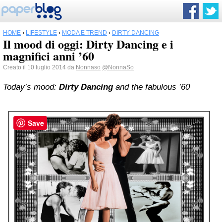
HOME
›
LIFESTYLE
›
MODA E TREND
›
DIRTY DANCING
Il mood di oggi: Dirty Dancing e i
magnifici anni ’60
Creato il 10 luglio 2014 da
Nonnaso
@NonnaSo
Today’s mood:
Dirty Dancing
and the fabulous ’60
Save