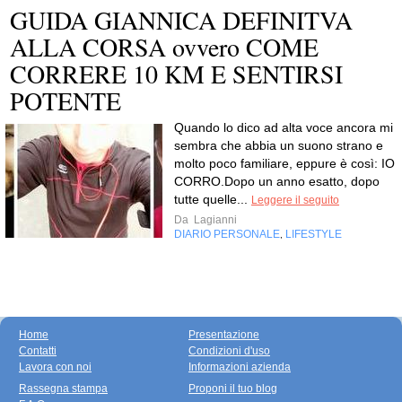
GUIDA GIANNICA DEFINITVA
ALLA CORSA ovvero COME
CORRERE 10 KM E SENTIRSI
POTENTE
Quando lo dico ad alta voce ancora mi
sembra che abbia un suono strano e
molto poco familiare, eppure è così: IO
CORRO.Dopo un anno esatto, dopo
tutte quelle...
Leggere il seguito
Da
Lagianni
DIARIO PERSONALE
LIFESTYLE
,
Home
Presentazione
Contatti
Condizioni d'uso
Lavora con noi
Informazioni azienda
Rassegna stampa
Proponi il tuo blog