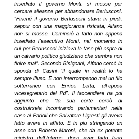
insediato il governo Monti, si mosse per
cercare alleanze per abbandonare Berlusconi.
“Finché il governo Berlusconi stava in piedi,
seppur con una maggioranza risicata, Alfano
non si mosse. Cominciò a farlo non appena
insediato l’esecutivo Monti, nel momento in
cui per Berlusconi iniziava la fase più aspra di
un calvario politico giudiziario che sembra non
finire mai”. Secondo Bisignani, Alfano cercò la
sponda di Casini “il quale in realtà lo ha
sempre illuso. E non interrompendo mai un filo
sotterraneo con Enrico Letta, all’epoca
vicesegretario del Pd”. Il faccendiere ha poi
aggiunto che “la sua corte cercò di
costruirsela incontrando parlamentari nella
casa ai Parioli che Salvatore Ligresti gli aveva
fatto avere in affitto. E in più stringendo un
asse con Roberto Maroni, che da ex potente
ministro dell’Interno, dopo aver fatto fuori