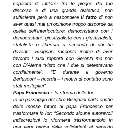
capacità di infilarsi tra le pieghe del tuo
discorso e di una grande dialettica, non
sufficiente però a nascondere
il fatto
di non
aver quasi mai un’opinione troppo discorde da
quella dell’interlocutore: democristiano con i
democristiani, giustizialista con i giustizialisti,
statalista o liberista a seconda di chi ha
davanti”. Bisignani racconta inoltre di aver
favorito i suoi rapporti con Geronzi ma non
con D’Alema “visto che i due si detestavano
cordialmente”. “E durante il governo
Berlusconi – ricorda – i motivi di contatto sono
stati molteplici”.
Papa Francesco
e la riforma dello Ior
In un passaggio del libro Bisignani parla anche
delle mosse future di papa Francesco per
trasformare lo Ior: “Secondo alcune autorevoli
indiscrezioni lo riformerà trasformandolo in
una vera banca della solidarietà al servizio