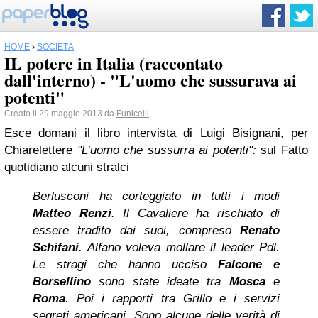
HOME
›
SOCIETÀ
IL potere in Italia (raccontato
dall'interno) - "L'uomo che sussurava ai
potenti"
Creato il 29 maggio 2013 da
Funicelli
Esce domani il libro intervista di Luigi Bisignani, per
Chiarelettere
"L’uomo che sussurra ai potenti":
sul
Fatto
quotidiano alcuni stralci
Berlusconi ha corteggiato in tutti i modi
Matteo Renzi
. Il Cavaliere ha rischiato di
essere tradito dai suoi, compreso
Renato
Schifani
. Alfano voleva mollare il leader Pdl.
Le stragi che hanno ucciso
Falcone e
Borsellino
sono state ideate tra
Mosca
e
Roma
. Poi i rapporti tra Grillo e i servizi
segreti americani. Sono alcune delle verità di