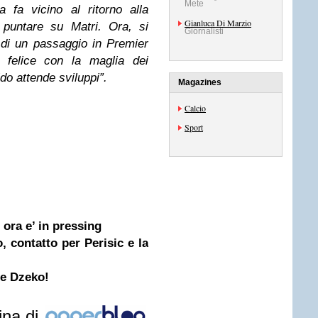
Mete
 fa vicino al ritorno alla
Gianluca Di Marzio
 puntare su Matri. Ora, si
Giornalisti
a di un passaggio in Premier
 felice con la maglia dei
do attende sviluppi”.
Magazines
Calcio
Sport
r ora e’ in pressing
, contatto per Perisic e la
 e Dzeko!
ina di