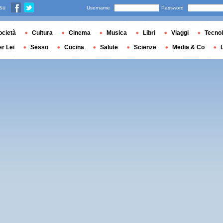
 su
Username
Password
ocietà
Cultura
Cinema
Musica
Libri
Viaggi
Tecnol
er Lei
Sesso
Cucina
Salute
Scienze
Media & Co