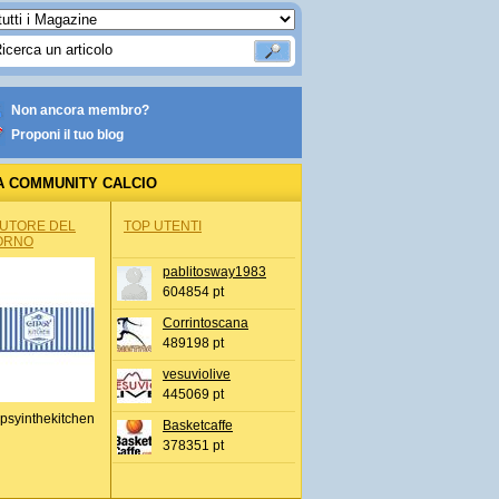
Non ancora membro?
Proponi il tuo blog
A COMMUNITY CALCIO
AUTORE DEL
TOP UTENTI
ORNO
pablitosway1983
604854 pt
Corrintoscana
489198 pt
vesuviolive
445069 pt
psyinthekitchen
Basketcaffe
378351 pt