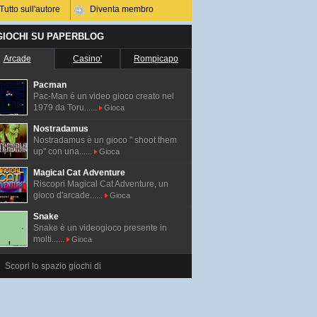
Tutto sull'autore
Diventa membro
 GIOCHI SU PAPERBLOG
Arcade
Casino'
Rompicapo
Pacman
Pac-Man é un video gioco creato nel
1979 da Toru......
Gioca
Nostradamus
Nostradamus è un gioco " shoot them
up" con una......
Gioca
Magical Cat Adventure
Riscopri Magical Cat Adventure, un
gioco d'arcade......
Gioca
Snake
Snake è un videogioco presente in
molti......
Gioca
Scopri lo spazio giochi di