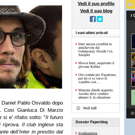
Vedi il suo profilo
Vedi il suo blog
I
I suoi ultimi articoli
Inter ancora sconfitta in
amichevole dal
Galatasaray. Decide l’ex
Sneijder
Mossa Inter, acquistato il
giovane Kehler.
Ore contate per Nagatomo,
per lui si va verso lo
scambio con….
Mancini chiede acquisto,
Ausilio deve vendere
almeno 6, la situazione
di Daniel Pablo Osvaldo dopo
Vedi tutti
i. Cosi Gianluca Di Marzio
 si e’ rifatto sotto: ”
Il futuro
Dossier Paperblog
riprova. Il club inglese sta
ante dell’Inter in prestito dal
Southampton