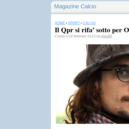
Magazine Calcio
HOME
›
SPORT
›
CALCIO
Il Qpr si rifa’ sotto per 
Creato il 02 febbraio 2015 da
Alex80