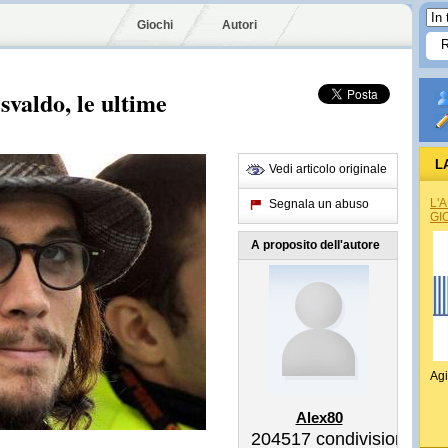
Giochi
Autori
Osvaldo, le ultime
L
Vedi articolo originale
L'
Segnala un abuso
GI
A proposito dell'autore
Agi
Alex80
204517
condivisioni