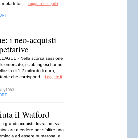
a meta Inter,...
Leggere il seguito
ORT
: i neo-acquisti
pettative
EAGUE - Nella scorsa sessione
alciomercato, i club inglesi hanno
llezza di 1,2 miliardi di euro,
itante che corrispond...
Leggere il
sway1983
ORT
uta il Watford
o i grandi acquisti dovra’ per via
inciare a cedere per sfoltire una
omincia ad essere numerosa, e