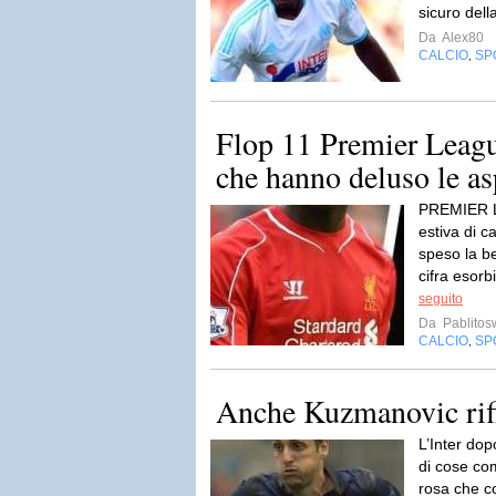
sicuro dell
Da
Alex80
CALCIO
SP
,
Flop 11 Premier League
che hanno deluso le as
PREMIER L
estiva di c
speso la be
cifra esorb
seguito
Da
Pablito
CALCIO
SP
,
Anche Kuzmanovic rifi
L’Inter dop
di cose com
rosa che c