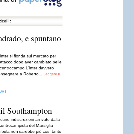
icoli :
adrado, e spuntano
a
’Inter si fionda sul mercato per
’attacco dopo aver cambiato pelle
e centrocampo L’Inter davvero
onsegnare a Roberto...
Leggere il
ORT
e il Southampton
une indiscrezioni arrivate dalla
 centrocampista del Marsiglia
Imbula non sarebbe più così tanto