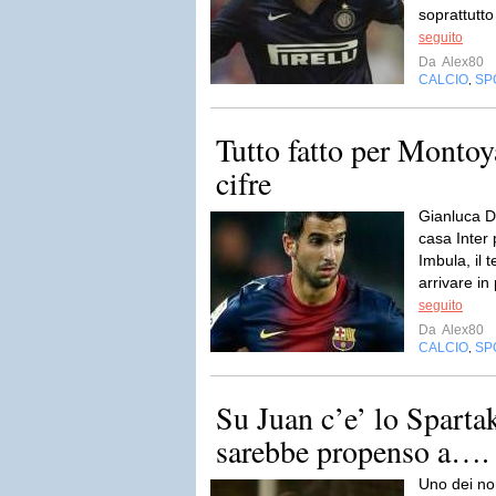
soprattutto
seguito
Da
Alex80
CALCIO
SP
,
Tutto fatto per Montoy
cifre
Gianluca Di
casa Inter
Imbula, il
arrivare in
seguito
Da
Alex80
CALCIO
SP
,
Su Juan c’e’ lo Sparta
sarebbe propenso a….
Uno dei nom