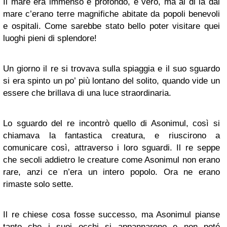
Il mare era immenso e profondo, è vero, ma al di là dal
mare c’erano terre magnifiche abitate da popoli benevoli
e ospitali. Come sarebbe stato bello poter visitare quei
luoghi pieni di splendore!
Un giorno il re si trovava sulla spiaggia e il suo sguardo
si era spinto un po’ più lontano del solito, quando vide un
essere che brillava di una luce straordinaria.
Lo sguardo del re incontrò quello di Asonimul, così si
chiamava la fantastica creatura, e riuscirono a
comunicare così, attraverso i loro sguardi. Il re seppe
che secoli addietro le creature come Asonimul non erano
rare, anzi ce n’era un intero popolo. Ora ne erano
rimaste solo sette.
Il re chiese cosa fosse successo, ma Asonimul pianse
tanto che i suoi occhi si appannarono e non poté