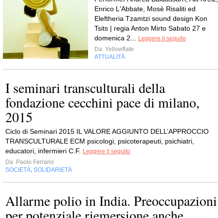
Enrico L'Abbate, Mosè Risaliti ed
Eleftheria Tzamtzi sound design Kon
Tsits | regia Anton Mirto Sabato 27 e
domenica 2...
Leggere il seguito
Da
Yellowflate
ATTUALITÀ
I seminari transculturali della
fondazione cecchini pace di milano,
2015
Ciclo di Seminari 2015 IL VALORE AGGIUNTO DELL’APPROCCIO
TRANSCULTURALE ECM psicologi, psicoterapeuti, psichiatri,
educatori, infermieri C.F.
Leggere il seguito
Da
Paolo Ferrario
SOCIETÀ
SOLIDARIETÀ
,
Allarme polio in India. Preoccupazioni
per potenziale riemersione anche