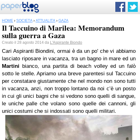
HOME
›
SOCIETÀ
›
ATTUALITÀ
›
GAZA
Il Taccuino di Marilea: Memorandum
sulla guerra a Gaza
Creato il 28 agosto 2014 da
L'Aspirante Biondo
Cari Aspiranti Biondini, ormai è da un po' che vi abbiamo
lasciato riposare in vacanza, tra un bagno in mare ed un
Martini
bianco, una partita di beach volley ed un falò
sotto le stelle. Apriamo una breve parentesi sul Taccuino
per constatare giustamente che nel mondo non sono tutti
in vacanza, anzi, non troppo lontano da noi c’è un posto
in cui gli unici bagni che si vedono sono quelli di sangue,
le uniche palle che volano sono quelle dei cannoni, gli
unici costumi che si indossati sono quelli militari.