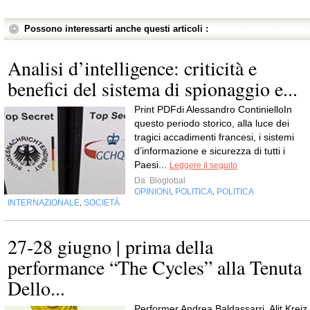
Possono interessarti anche questi articoli :
Analisi d’intelligence: criticità e
benefici del sistema di spionaggio e...
Print PDFdi Alessandro ContinielloIn
questo periodo storico, alla luce dei
tragici accadimenti francesi, i sistemi
d’informazione e sicurezza di tutti i
Paesi...
Leggere il seguito
Da
Bloglobal
OPINIONI
POLITICA
POLITICA
,
,
INTERNAZIONALE
SOCIETÀ
,
27-28 giugno | prima della
performance “The Cycles” alla Tenuta
Dello...
Performer Andrea Baldassarri, Alit Kreiz,