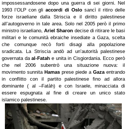
impossessandosene dopo una guerra di sei giorni. Nel
1993 l’OLP con gli
accordi di Oslo
sancì il ritiro delle
forze israeliane dalla Striscia e il diritto palestinese
all’autogoverno in tale area. Solo nel 2005 però il primo
ministro israeliano,
Ariel Sharon
decise di ritirare le basi
militari e le comunità ebraiche insediate a Gaza, scelta
che comunque recò forti disagi alla popolazione
sradicata. La Striscia andò ad un’autorità palestinese
governata da
al-Fatah
e unita in Cisgiordania. Ecco però
che nel 2006 subentrò una situazione nuova: il
movimento sunnita
Hamas
prese piede a
Gaza
entrando
in conflitto con il partito palestinese fino ad allora
dominante ( al –Fatàh) e con Israele, minacciata di
essere espugnata al fine di creare un unico stato
islamico palestinese.