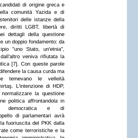
candidati di origine greca e
della comunità Yazida e di
tenitori delle istanze della
ere, diritti LGBT, libertà di
i dettagli della questione
re un doppio fondamento: da
ipio "uno Stato, un'etnia",
all'altro veniva rifiutata la
tica [7]. Con queste parole
 difendere la causa curda ma
e temevano le velleità
mirtaş. L'intenzione di HDP,
 normalizzare la questione
e politica affrontandola in
one democratica e di
ppello di parlamentari avrà
 la fuoriuscita del PKK dalla
rate come terroristiche e la
onomia amministrativa. In