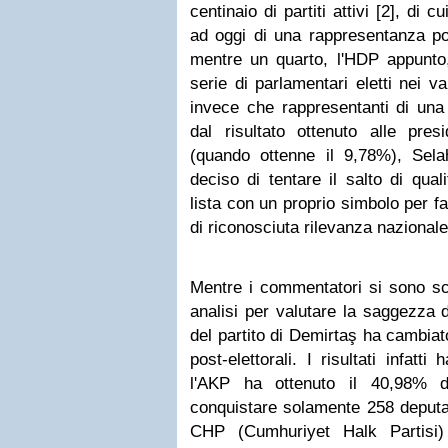
centinaio di partiti attivi [2], di 
ad oggi di una rappresentanza pol
mentre un quarto, l'HDP appunto
serie di parlamentari eletti nei v
invece che rappresentanti di una l
dal risultato ottenuto alle presi
(quando ottenne il 9,78%), Sel
deciso di tentare il salto di qua
lista con un proprio simbolo per f
di riconosciuta rilevanza nazionale
Mentre i commentatori si sono sca
analisi per valutare la saggezza d
del partito di Demirtaş ha cambia
post-elettorali. I risultati infatt
l'AKP ha ottenuto il 40,98% d
conquistare solamente 258 deputat
CHP (Cumhuriyet Halk Partisi)