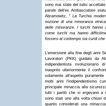
sono mai state del tutto accettate 
parole dell'ex Ambasciatore stat
Abramowitz, "
La Turchia moder
nozione di una minoranza etnica c
delle minoranze. I turchi hanno a
come turchi ma hanno difficilm
fossero al contempo sia curdi che 
L'emersione alla fine degli anni S
Lavoratori (PKK) guidato da A
indipendentista rivoluzionario d
inasprito ulteriormente il confro
solamente all'aspetto puramente 
molti anni l'indipendentismo cu
principale minaccia alla sicurez
tutti i partiti che si ergevano a
sono stati uno alla volta chiusi d
quanto considerati una minaccia p