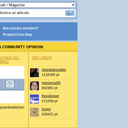
Non ancora membro?
Proponi il tuo blog
A COMMUNITY OPINIONI
AUTORE DEL
TOP UTENTI
ORNO
maestrarosalba
1126395 pt
marianna06
602991 pt
freeskipper
472459 pt
psyinthekitchen
hugor
428421 pt