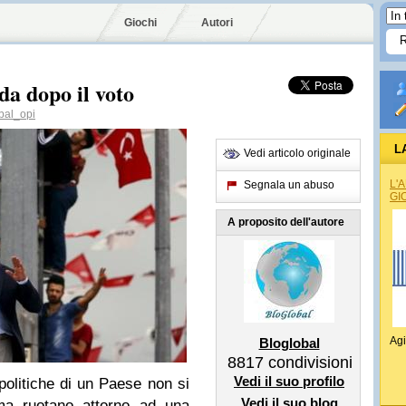
Giochi
Autori
da dopo il voto
bal_opi
L
Vedi articolo originale
L'
Segnala un abuso
GI
A proposito dell'autore
Agi
Bloglobal
8817
condivisioni
Vedi il suo profilo
olitiche di un Paese non si
Vedi il suo blog
ma ruotano attorno ad una