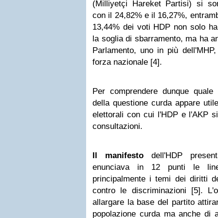
(Milliyetçi Hareket Partisi) si so
con il 24,82% e il 16,27%, entrambi
13,44% dei voti HDP non solo h
la soglia di sbarramento, ma ha a
Parlamento, uno in più dell'MHP,
forza nazionale [4].
Per comprendere dunque quale p
della questione curda appare util
elettorali con cui l'HDP e l'AKP s
consultazioni.
Il manifesto
dell'HDP present
enunciava in 12 punti le line
principalmente i temi dei diritti 
contro le discriminazioni [5]. L
allargare la base del partito attir
popolazione curda ma anche di al