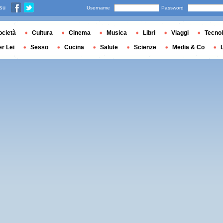
 su
Username
Password
ocietà
Cultura
Cinema
Musica
Libri
Viaggi
Tecnol
er Lei
Sesso
Cucina
Salute
Scienze
Media & Co