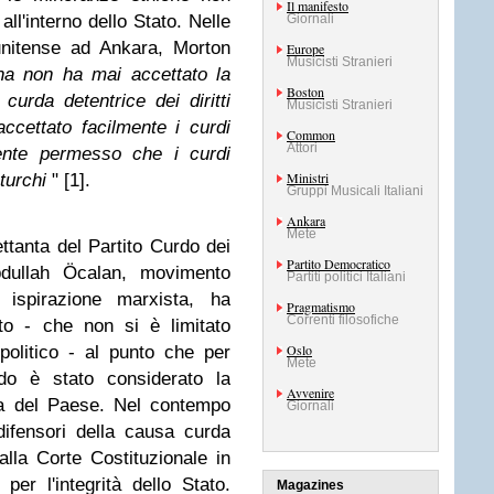
Il manifesto
all'interno dello Stato. Nelle
Giornali
unitense ad Ankara, Morton
Europe
Musicisti Stranieri
na non ha mai accettato la
Boston
urda detentrice dei diritti
Musicisti Stranieri
ccettato facilmente i curdi
Common
Attori
ente permesso che i curdi
Ministri
turchi
" [1].
Gruppi Musicali Italiani
Ankara
Mete
ettanta del Partito Curdo dei
Partito Democratico
bdullah Öcalan, movimento
Partiti politici Italiani
i ispirazione marxista, ha
Pragmatismo
Correnti filosofiche
nto - che non si è limitato
Oslo
politico - al punto che per
Mete
rdo è stato considerato la
Avvenire
za del Paese. Nel contempo
Giornali
 difensori della causa curda
alla Corte Costituzionale in
er l'integrità dello Stato.
Magazines