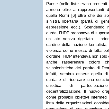
Paese (nelle liste erano presenti 
armena oltre a rappresentanti 
quella Rom) [6] oltre che dei sos
sinistra libertaria (parità di gen
espressione ecc.). Scendendo ne
curda, l'HDP proponeva di supera
un lato veniva rigettato il princ
cardine della nazione kemalista; d
violenza come mezzo di lotta poli
d'ordine l'HDP intendeva non solo
anche rasserenare coloro ch
scissionistiche del partito di De
infatti, sembra essere quella di
curda e di ricercare una soluzion
un'ottica di partecipazi
decentralizzazione. Il nuovo dra
come probabili obiettivi intermedi
lista delle organizzazioni conside
promozione di una maggiore aut