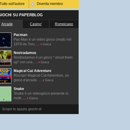
Tutto sull'autore
Diventa membro
 GIOCHI SU PAPERBLOG
Arcade
Casino'
Rompicapo
Pacman
Pac-Man é un video gioco creato nel
1979 da Toru......
Gioca
Nostradamus
Nostradamus è un gioco " shoot them
up" con una......
Gioca
Magical Cat Adventure
Riscopri Magical Cat Adventure, un
gioco d'arcade......
Gioca
Snake
Snake è un videogioco presente in
molti......
Gioca
Scopri lo spazio giochi di