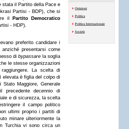
stata il Partito della Pace e
Opinioni
rasi Partisi - BDP), che si
Politica
are il
Partito Democratico
Politica Internazionale
rtisi - HDP).
Società
vevano preferito candidare i
i anziché presentarsi come
rmesso di
bypassare
la soglia
che le stesse organizzazioni
raggiungere. La scelta di
 elevata è figlia del colpo di
di Stato Maggiore, Generale
l precedente decennio di
iale e di sicurezza, la scelta
restringere il campo politico
on ultimi proprio i partiti di
uto minare ulteriormente la
in Turchia vi sono circa un