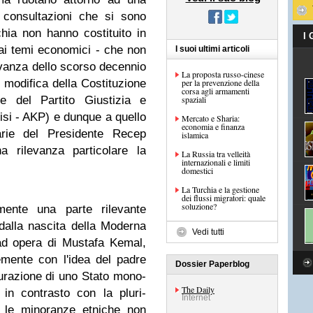
 consultazioni che si sono
hia non hanno costituito in
I
ai temi economici - che non
I suoi ultimi articoli
evanza dello scorso decennio
La proposta russo-cinese
di modifica della Costituzione
per la prevenzione della
corsa agli armamenti
e del Partito Giustizia e
spaziali
isi - AKP) e dunque a quello
Mercato e Sharia:
economia e finanza
tarie del Presidente Recep
islamica
 rilevanza particolare la
La Russia tra velleità
internazionali e limiti
domestici
La Turchia e la gestione
dei flussi migratori: quale
soluzione?
mente una parte rilevante
n dalla nascita della Moderna
Vedi tutti
ad opera di Mustafa Kemal,
emente con l'idea del padre
Dossier Paperblog
aurazione di uno Stato mono-
The Daily
 in contrasto con la pluri-
Internet
, le minoranze etniche non