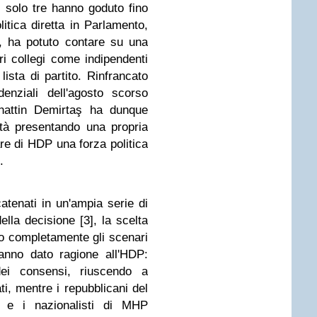
cui solo tre hanno goduto fino
itica diretta in Parlamento,
, ha potuto contare su una
ari collegi come indipendenti
ista di partito. Rinfrancato
denziali dell'agosto scorso
ahattin Demirtaş ha dunque
lità presentando una propria
are di HDP una forza politica
.
tenati in un'ampia serie di
ella decisione [3], la scelta
to completamente gli scenari
i hanno dato ragione all'HDP:
ei consensi, riuscendo a
i, mentre i repubblicani del
 e i nazionalisti di MHP