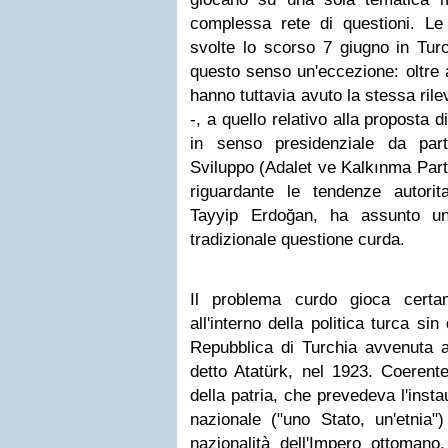
complessa rete di questioni. Le
svolte lo scorso 7 giugno in Turc
questo senso un'eccezione: oltre 
hanno tuttavia avuto la stessa ril
-, a quello relativo alla proposta 
in senso presidenziale da part
Sviluppo (Adalet ve Kalkınma Part
riguardante le tendenze autori
Tayyip Erdoğan, ha assunto una
tradizionale questione curda.
Il problema curdo gioca certa
all'interno della politica turca si
Repubblica di Turchia avvenuta 
detto Atatürk, nel 1923. Coerent
della patria, che prevedeva l'inst
nazionale ("uno Stato, un'etnia")
nazionalità dell'Impero ottomano