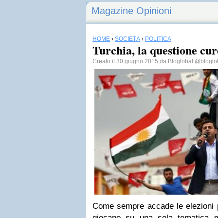
Magazine Opinioni
HOME
›
SOCIETÀ
›
POLITICA
Turchia, la questione cur
Creato il 30 giugno 2015 da
Bloglobal
@bloglo
Come sempre accade le elezioni p
giocano su una sola tematica 