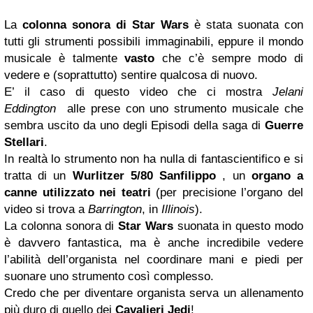
La
colonna sonora di Star Wars
è stata suonata con
tutti gli strumenti possibili immaginabili, eppure il mondo
musicale è talmente
vasto
che c’è sempre modo di
vedere e (soprattutto) sentire qualcosa di nuovo.
E’ il caso di questo video che ci mostra
Jelani
Eddington
alle prese con uno strumento musicale che
sembra uscito da uno degli Episodi della saga di
Guerre
Stellari
.
In realtà lo strumento non ha nulla di fantascientifico e si
tratta di un
Wurlitzer
5/80 Sanfilippo
, un
organo a
canne utilizzato nei teatri
(per precisione l’organo del
video si trova a
Barrington
, in
Illinois
).
La colonna sonora di
Star Wars
suonata in questo modo
è davvero fantastica, ma è anche incredibile vedere
l’abilità dell’organista nel coordinare mani e piedi per
suonare uno strumento così complesso.
Credo che per diventare organista serva un allenamento
più duro di quello dei
Cavalieri Jedi
!