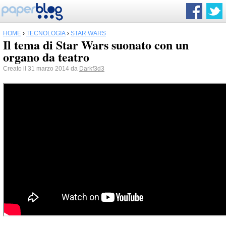
HOME
›
TECNOLOGIA
›
STAR WARS
Il tema di Star Wars suonato con un
organo da teatro
Creato il 31 marzo 2014 da
Darkf3d3