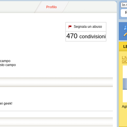
Profilo
Segnala un abuso
470
condivisioni
L
L'
o campo
GI
esto campo
dei geek!
Agi