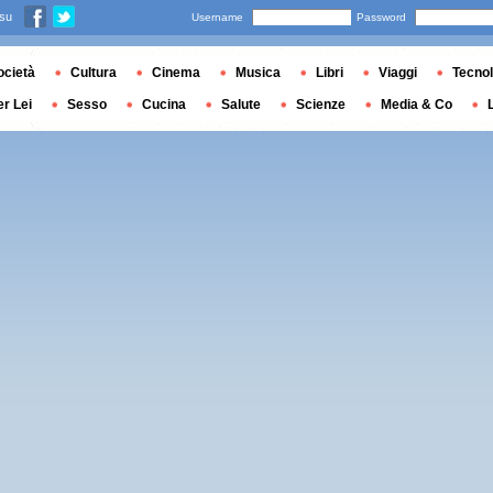
 su
Username
Password
ocietà
Cultura
Cinema
Musica
Libri
Viaggi
Tecnol
er Lei
Sesso
Cucina
Salute
Scienze
Media & Co