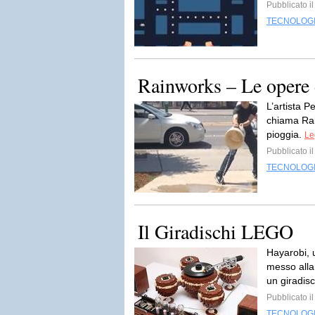
Pubblicato i
TECNOLOG
Rainworks – Le opere 
L’artista P
chiama Rain
pioggia.
Le
Pubblicato i
TECNOLOG
Il Giradischi LEGO
Hayarobi, 
messo alla
un giradisc
Pubblicato i
TECNOLOG