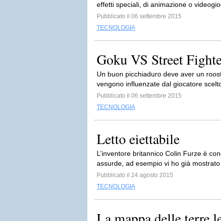
effetti speciali, di animazione o videogi
Pubblicato il 06 settembre 2015
TECNOLOGIA
Goku VS Street Fighte
Un buon picchiaduro deve aver un rooste
vengono influenzate dal giocatore scelto
Pubblicato il 06 settembre 2015
TECNOLOGIA
Letto eiettabile
L’inventore britannico Colin Furze è con
assurde, ad esempio vi ho già mostrato la
Pubblicato il 24 agosto 2015
TECNOLOGIA
La mappa delle terre l