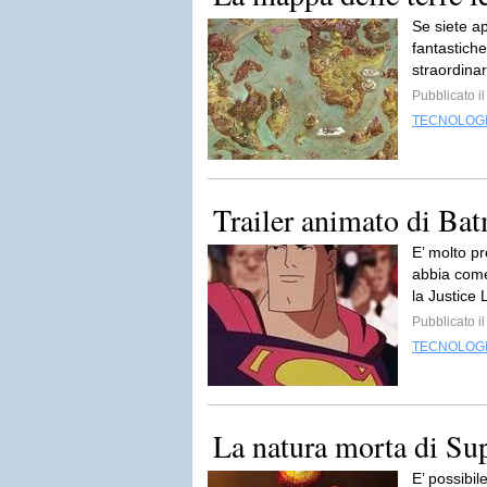
Se siete a
fantastich
straordina
Pubblicato i
TECNOLOG
Trailer animato di B
E’ molto p
abbia come
la Justice
Pubblicato i
TECNOLOG
La natura morta di Su
E’ possibi