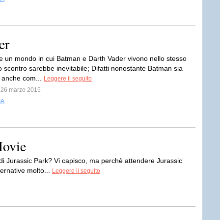
er
 un mondo in cui Batman e Darth Vader vivono nello stesso
o scontro sarebbe inevitabile; Difatti nonostante Batman sia
 anche com...
Leggere il seguito
l 26 marzo 2015
IA
Movie
 di Jurassic Park? Vi capisco, ma perchè attendere Jurassic
ternative molto...
Leggere il seguito