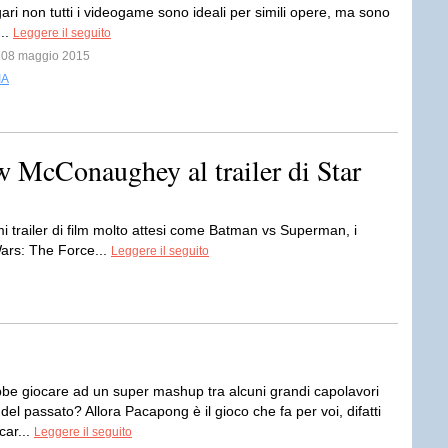
ari non tutti i videogame sono ideali per simili opere, ma sono
...
Leggere il seguito
l 08 maggio 2015
IA
w McConaughey al trailer di Star
imi trailer di film molto attesi come Batman vs Superman, i
 Wars: The Force...
Leggere il seguito
bbe giocare ad un super mashup tra alcuni grandi capolavori
 del passato? Allora Pacapong è il gioco che fa per voi, difatti
car...
Leggere il seguito