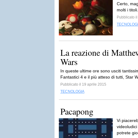
Certo, mag
molti i titoli
Pubblicato i
TECNOLOG
La reazione di Matthe
Wars
In queste ultime ore sono usciti tantiss
Fantastici 4 e il più atteso di tutti, Star
Pubblicato il 19 aprile 2015
TECNOLOGIA
Pacapong
Vi piacere
videoludici
potrete gio