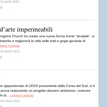
l 13 aprile 2015
IA
d’arte impermeabili
eregrine Church ha creato una nuova forma d’arte “stradale”, si
works e migliorerà le città nelle tristi e grigie giorante di
ggere il seguito
l 26 marzo 2015
IA
un appassionato di LEGO proveniente dalla Corea del Sud, si è
 prova realizzando un progetto davvero ambizioso: costruire
hi di...
Leggere il seguito
l 26 marzo 2015
IA