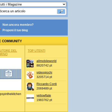
Non ancora membro?
Proponi il tuo blog
E COMMUNITY
AUTORE DEL
TOP UTENTI
ORNO
allmobileworld
8820742 pt
videogiochi
3205714 pt
Riccardo Conti
2069489 pt
psyinthekitchen
yellowflate
1983762 pt