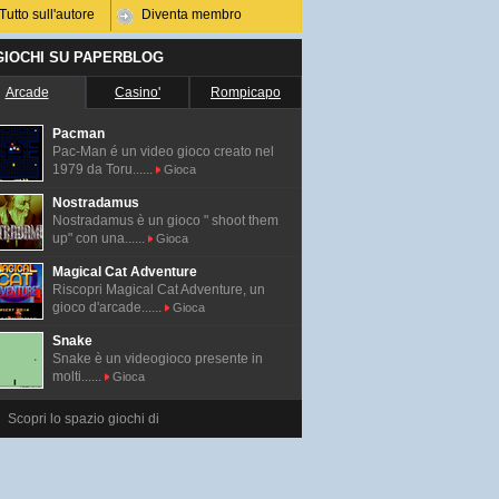
Tutto sull'autore
Diventa membro
 GIOCHI SU PAPERBLOG
Arcade
Casino'
Rompicapo
Pacman
Pac-Man é un video gioco creato nel
1979 da Toru......
Gioca
Nostradamus
Nostradamus è un gioco " shoot them
up" con una......
Gioca
Magical Cat Adventure
Riscopri Magical Cat Adventure, un
gioco d'arcade......
Gioca
Snake
Snake è un videogioco presente in
molti......
Gioca
Scopri lo spazio giochi di