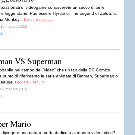
ppassionati di videogame conoscerete un sacco di terre
e e leggendarie. Può essere Hyrule di The Legend of Zelda, la
ria Monkey...
Leggere il seguito
l 15 maggio 2015
IA
atman VS Superman
robabile nel campo dei “video” che un fan della DC Comics
 punto di riferimento le serie animate di Batman, Superman o
 Leauge.
Leggere il seguito
l 09 maggio 2015
IA
per Mario
le dipingere una natura morta dedicata al mondo videoludico?