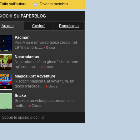
Tutto sull'autore
Diventa membro
 GIOCHI SU PAPERBLOG
Arcade
Casino'
Rompicapo
Pacman
Pac-Man é un video gioco creato nel
1979 da Toru......
Gioca
Nostradamus
Nostradamus è un gioco " shoot them
up" con una......
Gioca
Magical Cat Adventure
Riscopri Magical Cat Adventure, un
gioco d'arcade......
Gioca
Snake
Snake è un videogioco presente in
molti......
Gioca
Scopri lo spazio giochi di