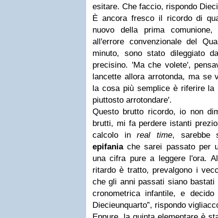
esitare. Che faccio, rispondo Diec
È ancora fresco il ricordo di qua
nuovo della prima comunione, 
all'errore convenzionale del Qua
minuto, sono stato dileggiato 
precisino. 'Ma che volete', pensa
lancette allora arrotonda, ma se v
la cosa più semplice è riferire la
piuttosto arrotondare'.
Questo brutto ricordo, io non dim
brutti, mi fa perdere istanti prezi
calcolo in
real time
, sarebbe 
epifania
che sarei passato per u
una cifra pure a leggere l'ora. Al
ritardo è tratto, prevalgono i ve
che gli anni passati siano bastati
cronometrica infantile, e decido
Diecieunquarto”, rispondo vigliac
Eppure, la quinta elementare è sta