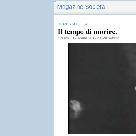
Magazine Società
HOME
›
SOCIETÀ
Il tempo di morire.
Creato il 19 aprile 2012 da
Vilipendio