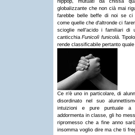
hippop, mutuati da chissà qua
globalizzante che non cià mai rig
farebbe belle beffe di noi se ci
come quelle che d'altronde ci far
scioglie nell'acido i familiari d
canticchia
Funicolì funicolà
. Tipol
rende classificabile pertanto qua
Ce n'è uno in particolare, di alu
disordinato nel suo alunnettis
intuizioni e pure puntuale a
addormenta in classe, gli ho mes
ripromesso che a fine anno sarò 
insomma voglio dire ma che ti fre