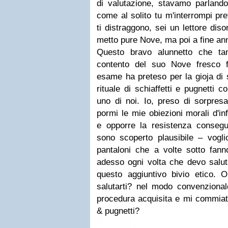
di valutazione, stavamo parlando
come al solito tu m'interrompi pr
ti distraggono, sei un lettore diso
metto pure Nove, ma poi a fine ann
Questo bravo alunnetto che ta
contento del suo Nove fresco
esame ha preteso
per la gioja
di 
rituale di schiaffetti e pugnetti 
uno di noi. Io, preso di sorpres
pormi le mie obiezioni morali d'in
e
opporre la resistenza
consegue
sono scoperto plausibile – vogli
pantaloni che a volte
sotto
fann
adesso ogni volta che devo salut
questo
aggiuntivo
bivio etico. O
salutarti? nel modo convenzional
procedura acquisita e mi commiato
& pugnetti?