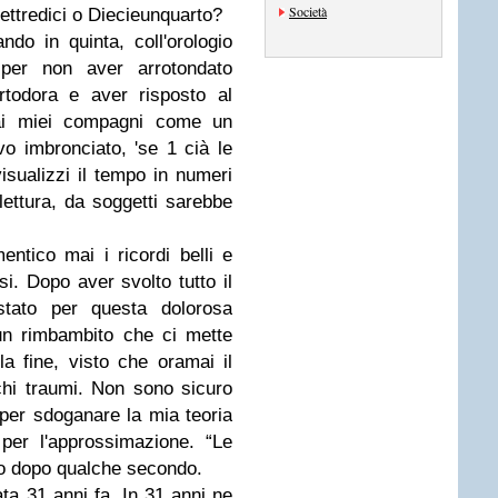
Società
iettredici o Diecieunquarto?
ndo in quinta, coll'orologio
per non aver arrotondato
rtodora e aver risposto al
dai miei compagni come un
vo imbronciato, 'se 1 cià le
isualizzi il tempo in numeri
 lettura, da soggetti sarebbe
entico mai i ricordi belli e
osi. Dopo aver svolto tutto il
stato per questa dolorosa
n rimbambito che ci mette
la fine, visto che oramai il
cchi traumi. Non sono sicuro
 per sdoganare la mia teoria
 per l'approssimazione. “Le
co dopo qualche secondo.
ta 31 anni fa. In 31 anni ne