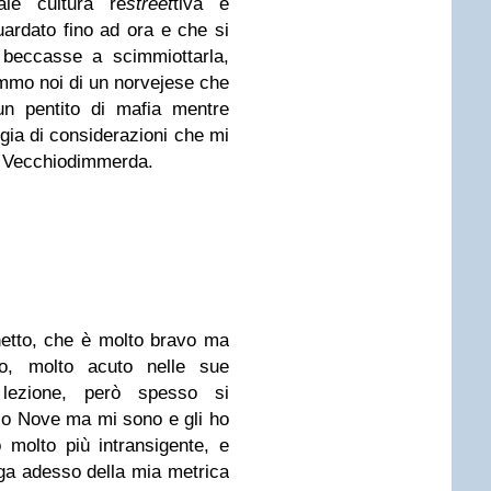
le cultura re
street
tiva e
uardato fino ad ora e che si
 beccasse a scimmiottarla,
emmo noi di un norvejese che
i un pentito di mafia mentre
ogia di considerazioni che mi
le Vecchiodimmerda.
nnetto, che è molto bravo ma
mo, molto acuto nelle sue
 lezione, però spesso si
so Nove ma mi sono e gli ho
molto più intransigente, e
ga adesso della mia metrica