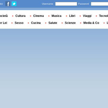
 su
Username
Password
ocietà
Cultura
Cinema
Musica
Libri
Viaggi
Tecnol
er Lei
Sesso
Cucina
Salute
Scienze
Media & Co