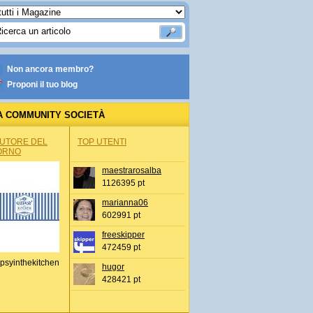
Non ancora membro?
Proponi il tuo blog
A COMMUNITY SOCIETÀ
AUTORE DEL
TOP UTENTI
ORNO
maestrarosalba
1126395 pt
marianna06
602991 pt
freeskipper
472459 pt
psyinthekitchen
hugor
428421 pt