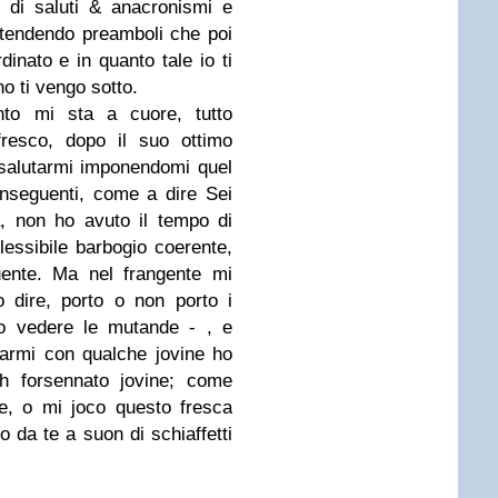
 di saluti & anacronismi e
etendendo preamboli che poi
rdinato e in quanto tale io ti
o ti vengo sotto.
nto mi sta a cuore, tutto
fresco
, dopo il suo ottimo
salutarmi imponendomi quel
conseguenti, come a dire Sei
a, non ho avuto il tempo di
flessibile barbogio coerente,
nte. Ma nel frangente mi
o dire, porto o non porto i
o vedere le mutande - , e
armi con qualche jovine ho
h forsennato jovine; come
e, o mi joco questo fresca
 da te a suon di schiaffetti