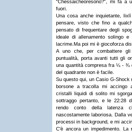
“Chessaicheoresono?”, mi fa a un
fuori.
Una cosa anche inquietante, lixl
pensare, visto che fino a qual
pensato di frequentare degli spogl
ideale di allenamento solingo e 
lacrime.
Ma poi mi è giocoforza dis
A uno che, per combattere gli 
puntualità, porta avanti tutti gli 
una quantità compresa fra ¼ - ¾ d'
del quadrante non è facile.
Su questo qui
, un Casio G-Shock 
borsone a tracolla mi accingo 
cristalli liquidi di solito mi sgor
sottraggo pertanto, e le 22:28 
rendo conto della latenza 
nascostamente laboriosa. Dalla ve
processi in background, e mi accin
C'è ancora un impedimento. La r