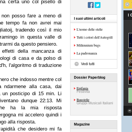
a certa uno col pisello di
ì non posso fare a meno di
I
I suoi ultimi articoli
che tempo fa non avrei mai
L'uomo delle stelle
iatoij, tradendo così il mio
ramingo in questa valle di
Tutti i colori dell'Autogrill
trarmi da questo pensiero.
Millennium bugs
effetti della mancanza di
La padronanza
orologi di casa e da polso di
Vedi tutti
h, l'algoritmo di traduzione
Dossier Paperblog
nero
che indosso mentre col
a ndarmene alla casa, dai
Epifania
Festività
ga un posticipo di 15 min. Li
Baustelle
diventano dunque 22:13. Mi
Gruppi Musicali Italiani
che ha la mia risposta
rgogna mi accelero quindi i
go alla risposta.
Magazine
apidità che desidero mi fa