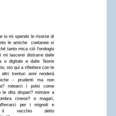
e io mi spendo le risorse di
anto le amiche coetanee si
é tanto mica ciò l'orologio
i mi lascerei distrarre dalle
a o digitale e dalle Teorie
o, sto qui a riflettere
con te
 altri trentun anni renderà
iche - prudenti ma non
a? rotearci i polsi come
o le dita dispari? mimare a
e ombra cinese? o magari,
afferrarci per i mignoli e
e il vecchio detto