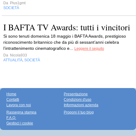
Da
Plus1gmt
SOCIETÀ
I BAFTA TV Awards: tutti i vincitori
Si sono tenuti domenica 18 maggio i BAFTA Awards, prestigioso
riconoscimento britannico che da più di sessant’anni celebra
l’intrattenimento cinematografico e...
Leggere il seguito
Da
Nicola933
ATTUALITÀ
SOCIETÀ
,
Home
Presentazione
Contatti
Condizioni d'uso
Lavora con noi
Informazioni azienda
Rassegna stampa
Proponi il tuo blog
F.A.Q.
Gestisci i cookie