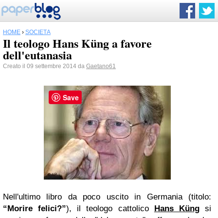
HOME
›
SOCIETÀ
Il teologo Hans Küng a favore
dell'eutanasia
Creato il 09 settembre 2014 da
Gaetano61
Save
Nell'ultimo libro da poco uscito in Germania (titolo:
“Morire felici?”
), il teologo cattolico
Hans Küng
si