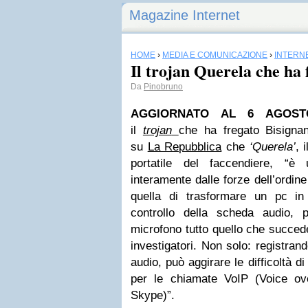
Magazine Internet
HOME
›
MEDIA E COMUNICAZIONE
›
INTERN
Il trojan Querela che ha 
Da
Pinobruno
AGGIORNATO AL 6 AGOSTO
il
trojan
che ha fregato Bisigna
su
La Repubblica
che
‘Querela’
, 
portatile del faccendiere, “è
interamente dalle forze dell’ordine
quella di trasformare un pc in
controllo della scheda audio, p
microfono tutto quello che succede
investigatori. Non solo: registran
audio, può aggirare le difficoltà d
per le chiamate VoIP (Voice ov
Skype)”.