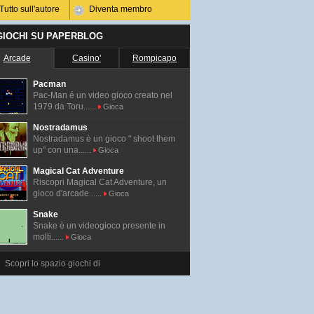
Tutto sull'autore
Diventa membro
 GIOCHI SU PAPERBLOG
Arcade
Casino'
Rompicapo
Pacman
Pac-Man é un video gioco creato nel
1979 da Toru......
Gioca
Nostradamus
Nostradamus è un gioco " shoot them
up" con una......
Gioca
Magical Cat Adventure
Riscopri Magical Cat Adventure, un
gioco d'arcade......
Gioca
Snake
Snake è un videogioco presente in
molti......
Gioca
Scopri lo spazio giochi di