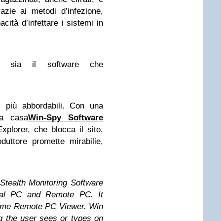
azie ai metodi d’infezione,
cità d’infettare i sistemi in
ne sia il software che
i più abbordabili. Con una
 a casa
Win-Spy Software
xplorer, che blocca il sito.
uttore promette mirabilie,
tealth Monitoring Software
cal PC and Remote PC. It
time Remote PC Viewer. Win
g the user sees or types on