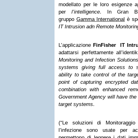
modellato per le loro esigenze a
per
l’intelligence
. In Gran Br
gruppo
Gamma International
è spe
IT Intrusion adn Remote Monitorin
L’applicazione
FinFisher IT Intr
adattarsi perfettamente all’identi
Monitoring and Infection Solution
systems giving full access to s
ability to take control of the tar
point of capturing encrypted d
combination with enhanced remo
Government Agency will have the c
target systems
.
(“Le soluzioni di Monitoraggi
l’infezione sono usate per 
permettono di leggere i dati imma