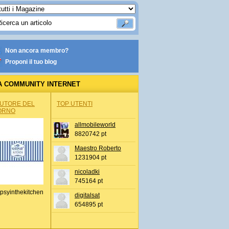
Non ancora membro?
Proponi il tuo blog
A COMMUNITY INTERNET
AUTORE DEL
TOP UTENTI
ORNO
allmobileworld
8820742 pt
Maestro Roberto
1231904 pt
nicoladki
745164 pt
psyinthekitchen
digitalsat
654895 pt