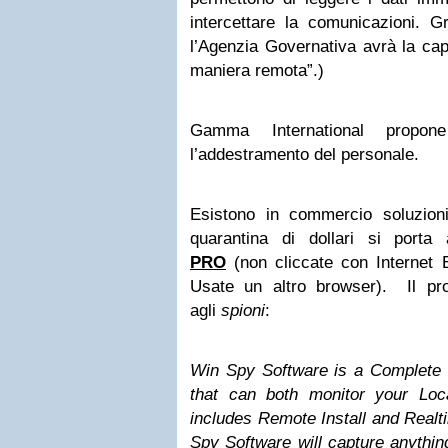
intercettare la comunicazioni. Gr
l’Agenzia Governativa avrà la capa
maniera remota”.)
Gamma International propo
l’addestramento del personale.
Esistono in commercio soluzion
quarantina di dollari si porta
PRO
(non cliccate con Internet E
Usate un altro browser). Il prod
agli
spioni
:
Win Spy Software is a Complete S
that can both monitor your Lo
includes Remote Install and Real
Spy Software will capture anythin