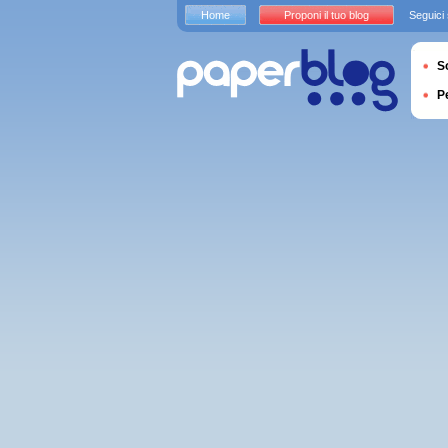
Home
Proponi il tuo blog
Seguici
S
P