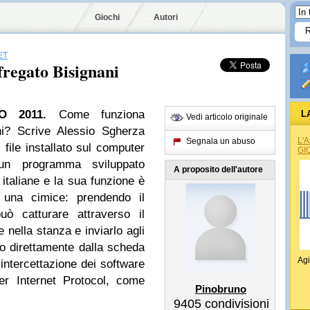
Giochi
Autori
ET
fregato Bisignani
 2011.
Come funziona
L
Vedi articolo originale
ni? Scrive Alessio Sgherza
L'
Segnala un abuso
il file installato sul computer
GI
 un programma sviluppato
A proposito dell'autore
 italiane e la sua funzione è
 una cimice: prendendo il
uò catturare attraverso il
 nella stanza e inviarlo agli
do direttamente dalla scheda
Agi
i intercettazione dei software
er Internet Protocol, come
Pinobruno
9405
condivisioni