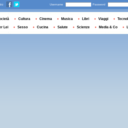
 su
Username
Password
ocietà
Cultura
Cinema
Musica
Libri
Viaggi
Tecnol
er Lei
Sesso
Cucina
Salute
Scienze
Media & Co