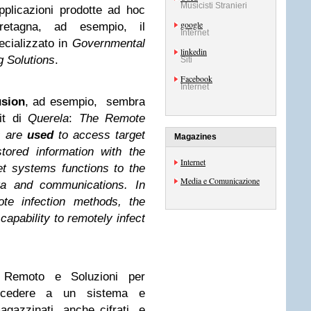
Musicisti Stranieri
pplicazioni prodotte ad hoc
google
etagna, ad esempio, il
Internet
cializzato in
Governmental
linkedin
g Solutions
.
Siti
Facebook
Internet
usion
, ad esempio, sembra
kit di
Querela
:
The Remote
s are
used
to access target
Magazines
tored information with the
Internet
get systems functions to the
Media e Comunicazione
ata and communications. In
te infection methods, the
apability to remotely infect
o Remoto e Soluzioni per
accedere a un sistema e
gazzinati, anche cifrati, e