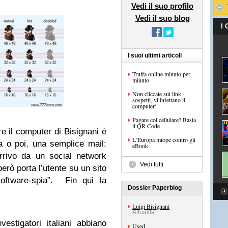
Vedi il suo profilo
Vedi il suo blog
I
I suoi ultimi articoli
Truffa online minuto per
minuto
Non cliccate sui link
sospetti, vi infettano il
computer!
Pagare col cellulare? Basta
il QR Code
re il computer di Bisignani è
L’Europa miope contro gli
a o poi, una semplice mail:
eBook
rrivo da un social network
Vedi tutti
erò porta l’utente su un sito
software-spia”. Fin qui la
Dossier Paperblog
Luigi Bisignani
Attualità
stigatori italiani abbiano
Used