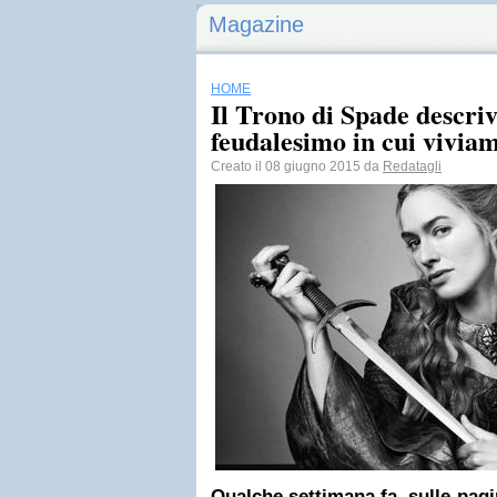
Magazine
HOME
Il Trono di Spade descriv
feudalesimo in cui vivia
Creato il 08 giugno 2015 da
Redatagli
Qualche settimana fa, sulle pagi