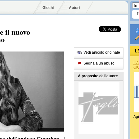
Giochi
Autori
e il nuovo
mo
L
Vedi articolo originale
L'
Segnala un abuso
GI
A proposito dell'autore
Agi
ne dell’inglese
Guardian
,
il