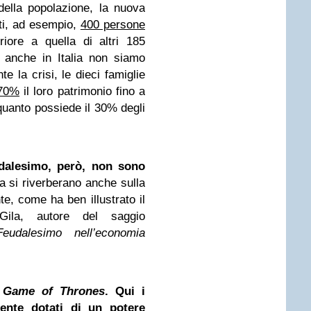
 della popolazione, la nuova
iti, ad esempio,
400 persone
iore a quella di altri 185
a anche in Italia non siamo
e la crisi, le dieci famiglie
 70%
il loro patrimonio fino a
 quanto possiede il 30% degli
dalesimo, però, non sono
a si riverberano anche sulla
nte, come ha ben illustrato il
Gila, autore del saggio
Feudalesimo nell’economia
a
Game of Thrones
. Qui i
ente dotati di un potere