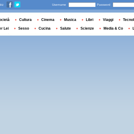
 su
Username
Password
ocietà
Cultura
Cinema
Musica
Libri
Viaggi
Tecnol
er Lei
Sesso
Cucina
Salute
Scienze
Media & Co