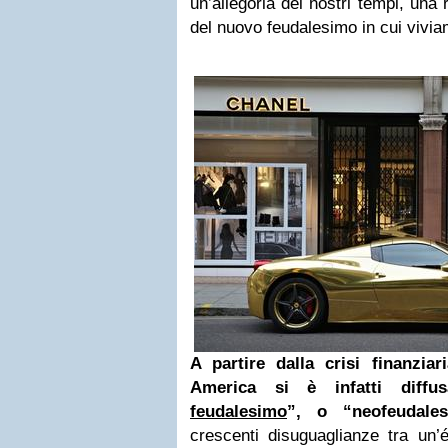
un’allegoria dei nostri tempi, una
del nuovo feudalesimo in cui vivia
A partire dalla crisi finanzia
America si è infatti diffus
feudalesimo
”, o “neofeudale
crescenti disuguaglianze tra un’él