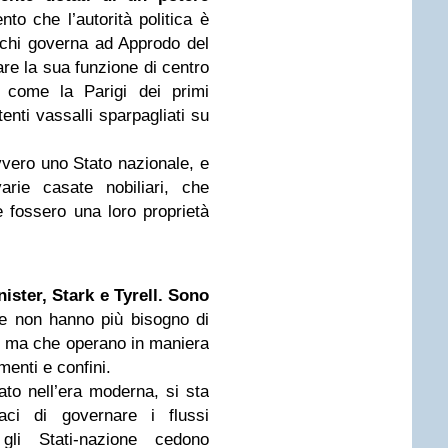
to che l’autorità politica è
di chi governa ad Approdo del
are la sua funzione di centro
, come la Parigi dei primi
tenti vassalli sparpagliati su
vero uno Stato nazionale, e
rie casate nobiliari, che
 fossero una loro proprietà
ister, Stark e Tyrell. Sono
he non hanno più bisogno di
co, ma che operano in maniera
enti e confini.
to nell’era moderna, si sta
aci di governare i flussi
 gli Stati-nazione cedono