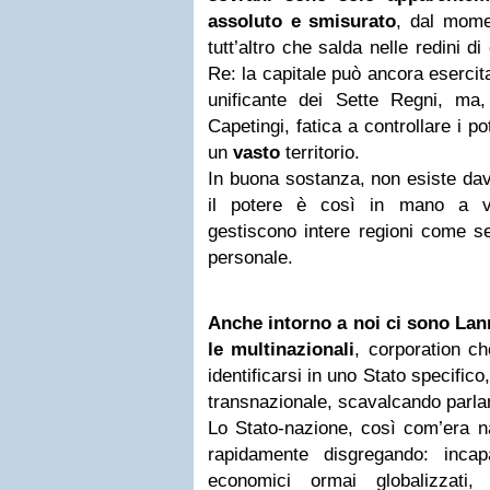
assoluto e smisurato
, dal momen
tutt’altro che salda nelle redini 
Re: la capitale può ancora esercit
unificante dei Sette Regni, ma
Capetingi, fatica a controllare i po
un
vasto
territorio.
In buona sostanza, non esiste dav
il potere è così in mano a va
gestiscono intere regioni come se
personale.
Anche intorno a noi ci sono Lann
le multinazionali
, corporation c
identificarsi in uno Stato specifi
transnazionale, scavalcando parlam
Lo Stato-nazione, così com’era na
rapidamente disgregando: incap
economici ormai globalizzati,