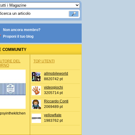
Non ancora membro?
Proponi il tuo blog
E COMMUNITY
AUTORE DEL
TOP UTENTI
ORNO
allmobileworld
8820742 pt
videogiochi
3205714 pt
Riccardo Conti
2069489 pt
psyinthekitchen
yellowflate
1983762 pt