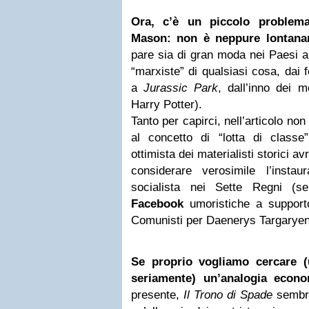
Ora, c’è un piccolo problema 
Mason: non è neppure lontana
pare sia di gran moda nei Paesi a
“marxiste” di qualsiasi cosa, dai
a
Jurassic Park
, dall’inno dei mo
Harry Potter).
Tanto per capirci, nell’articolo n
al concetto di “lotta di classe”
ottimista dei materialisti storici 
considerare verosimile l’insta
socialista nei Sette Regni (s
Facebook
umoristiche a support
Comunisti per Daenerys Targaryen
Se proprio vogliamo cercare (
seriamente) un’analogia econo
presente,
Il Trono di Spade
sembra