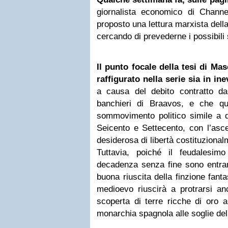
giornalista economico di Chan
proposto una lettura marxista del
cercando di prevederne i possibili 
Il punto focale della tesi di Ma
raffigurato nella serie sia in ine
a causa del debito contratto dai
banchieri di Braavos, e che q
sommovimento politico simile a q
Seicento e Settecento, con l’asc
desiderosa di libertà costituzional
Tuttavia, poiché il feudalesi
decadenza senza fine sono entram
buona riuscita della finzione fant
medioevo riuscirà a protrarsi an
scoperta di terre ricche di oro 
monarchia spagnola alle soglie de