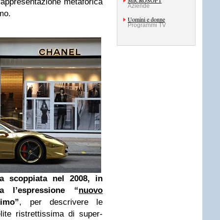
MICROSOFT
 rappresentazione metaforica
Aziende
mo.
Uomini e donne
Programmi TV
ria scoppiata nel 2008, in
a l’espressione “
nuovo
simo”
, per descrivere le
ite ristrettissima di super-