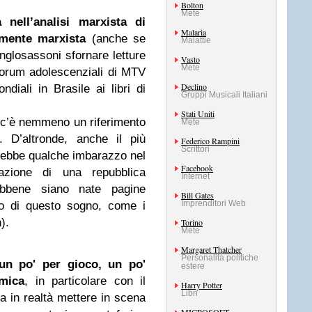
Bolton
Mete
nell’analisi marxista di
Malaria
mente marxista
(anche se
Malattie
nglosassoni sfornare letture
Vasto
Mete
 forum adolescenziali di MTV
Declino
ndiali in Brasile ai libri di
Gruppi Musicali Italiani
Stati Uniti
on c’è nemmeno un riferimento
Mete
. D’altronde, anche il più
Federico Rampini
Scrittori
avrebbe qualche imbarazzo nel
Facebook
urazione di una repubblica
Internet
ebbene siano nate pagine
Bill Gates
Imprenditori Web
o di questo sogno, come i
).
Torino
Mete
Margaret Thatcher
Personalità politiche
un po' per gioco, un po'
estere
mica
, in particolare con il
Harry Potter
Libri
 in realtà mettere in scena