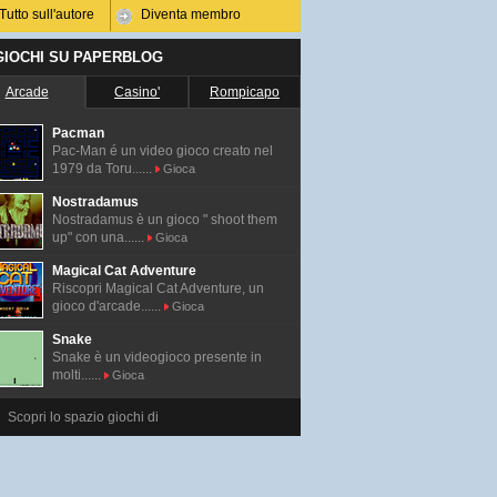
Tutto sull'autore
Diventa membro
 GIOCHI SU PAPERBLOG
Arcade
Casino'
Rompicapo
Pacman
Pac-Man é un video gioco creato nel
1979 da Toru......
Gioca
Nostradamus
Nostradamus è un gioco " shoot them
up" con una......
Gioca
Magical Cat Adventure
Riscopri Magical Cat Adventure, un
gioco d'arcade......
Gioca
Snake
Snake è un videogioco presente in
molti......
Gioca
Scopri lo spazio giochi di