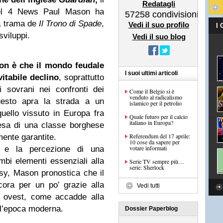
Redatagli
nel 4 News Paul Mason ha
57258
condivisioni
la trama de
Il
Trono di Spade
,
Vedi il suo profilo
I
sviluppi.
Vedi il suo blog
son è che il mondo feudale
I suoi ultimi articoli
vitabile declino
, soprattutto
 sovrani nei confronti dei
Come il Belgio si è
venduto al radicalismo
uesto apra la strada a un
islamico per il petrolio
uello vissuto in Europa fra
Quale futuro per il calcio
italiano in Europa?
esa di una classe borghese
Referendum del 17 aprile:
mente garantite.
10 cose da sapere per
votare informati
mo e la percezione di una
bi elementi essenziali alla
Serie TV sempre più…
serie: Sherlock
asy, Mason pronostica che il
cora per un po’ grazie alla
Vedi tutti
a ovest, come accadde alla
ll’epoca moderna.
Dossier Paperblog