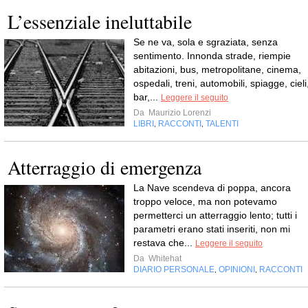
L’essenziale ineluttabile
Se ne va, sola e sgraziata, senza
sentimento. Innonda strade, riempie
abitazioni, bus, metropolitane, cinema,
ospedali, treni, automobili, spiagge, cieli
bar,...
Leggere il seguito
Da
Maurizio Lorenzi
LIBRI
RACCONTI
TALENTI
,
,
Atterraggio di emergenza
La Nave scendeva di poppa, ancora
troppo veloce, ma non potevamo
permetterci un atterraggio lento; tutti i
parametri erano stati inseriti, non mi
restava che...
Leggere il seguito
Da
Whitehat
DIARIO PERSONALE
OPINIONI
RACCONTI
,
,