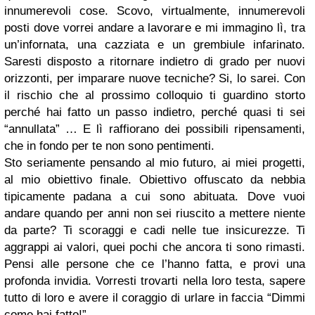
innumerevoli cose. Scovo, virtualmente, innumerevoli
posti dove vorrei andare a lavorare e mi immagino lì, tra
un’infornata, una cazziata e un grembiule infarinato.
Saresti disposto a ritornare indietro di grado per nuovi
orizzonti, per imparare nuove tecniche? Si, lo sarei. Con
il rischio che al prossimo colloquio ti guardino storto
perché hai fatto un passo indietro, perché quasi ti sei
“annullata” … E lì raffiorano dei possibili ripensamenti,
che in fondo per te non sono pentimenti.
Sto seriamente pensando al mio futuro, ai miei progetti,
al mio obiettivo finale. Obiettivo offuscato da nebbia
tipicamente padana a cui sono abituata. Dove vuoi
andare quando per anni non sei riuscito a mettere niente
da parte? Ti scoraggi e cadi nelle tue insicurezze. Ti
aggrappi ai valori, quei pochi che ancora ti sono rimasti.
Pensi alle persone che ce l’hanno fatta, e provi una
profonda invidia. Vorresti trovarti nella loro testa, sapere
tutto di loro e avere il coraggio di urlare in faccia “Dimmi
come hai fatto!”.