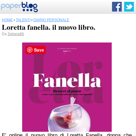
HOME
›
TALENTI
›
DIARIO PERSONALE
Loretta fanella. il nuovo libro.
Da
Sphera86
Save
E’ online il nuovo libro di Loretta Fanella, donna che