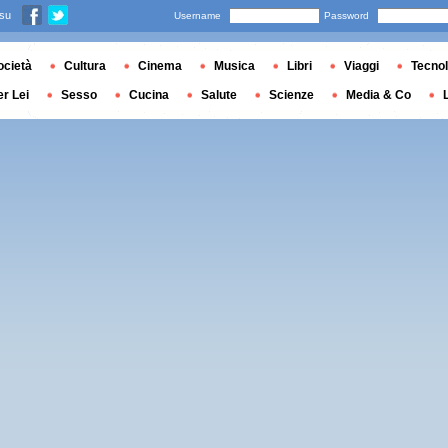
 su
Username
Password
ocietà
Cultura
Cinema
Musica
Libri
Viaggi
Tecnol
er Lei
Sesso
Cucina
Salute
Scienze
Media & Co