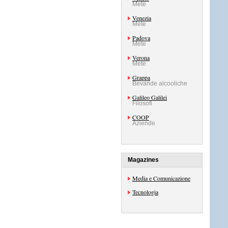
Mete
Venezia
Mete
Padova
Mete
Verona
Mete
Grappa
Bevande alcooliche
Galileo Galilei
Filosofi
COOP
Aziende
Magazines
Media e Comunicazione
Tecnologia