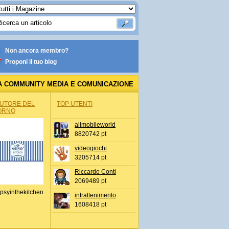
Non ancora membro?
Proponi il tuo blog
A COMMUNITY MEDIA E COMUNICAZIONE
AUTORE DEL
TOP UTENTI
ORNO
allmobileworld
8820742 pt
videogiochi
3205714 pt
Riccardo Conti
2069489 pt
psyinthekitchen
intrattenimento
1608418 pt