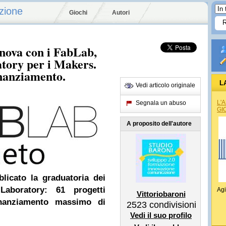
zione
Giochi
Autori
nnova con i FabLab,
atory per i Makers.
inanziamento.
L
Vedi articolo originale
L'
Segnala un abuso
GI
A proposito dell'autore
licato la graduatoria dei
Laboratory: 61 progetti
Agi
Vittoriobaroni
inanziamento massimo di
2523
condivisioni
Vedi il suo profilo