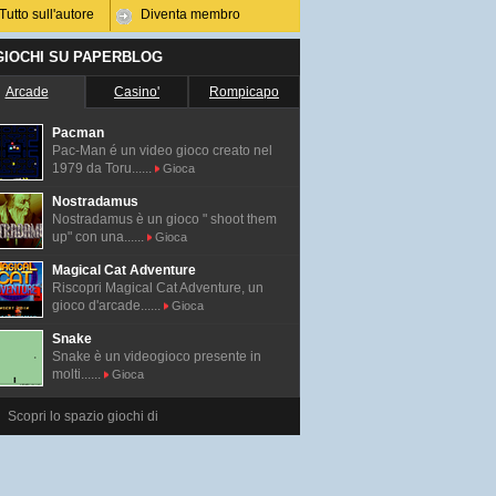
Tutto sull'autore
Diventa membro
 GIOCHI SU PAPERBLOG
Arcade
Casino'
Rompicapo
Pacman
Pac-Man é un video gioco creato nel
1979 da Toru......
Gioca
Nostradamus
Nostradamus è un gioco " shoot them
up" con una......
Gioca
Magical Cat Adventure
Riscopri Magical Cat Adventure, un
gioco d'arcade......
Gioca
Snake
Snake è un videogioco presente in
molti......
Gioca
Scopri lo spazio giochi di