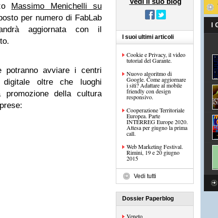
Vedi il suo blog
rzo
Massimo Menichelli su
zo posto per numero di FabLab
I
drà aggiornata con il
I suoi ultimi articoli
to.
Cookie e Privacy, il video
tutorial del Garante.
e potranno avviare i centri
Nuovo algoritmo di
Google. Come aggiornare
 digitale oltre che luoghi
i siti? Adattare al mobile
friendly con design
a promozione della cultura
responsivo.
mprese:
Cooperazione Territoriale
Europea. Parte
INTERREG Europe 2020.
Attesa per giugno la prima
call.
Web Marketing Festival.
Rimini, 19 e 20 giugno
2015
Vedi tutti
Dossier Paperblog
Veneto