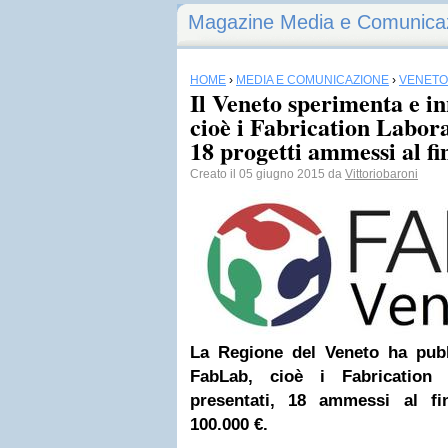
Magazine Media e Comunica
HOME
›
MEDIA E COMUNICAZIONE
›
VENETO
Il Veneto sperimenta e i
cioè i Fabrication Labor
18 progetti ammessi al f
Creato il 05 giugno 2015 da
Vittoriobaroni
La Regione del Veneto ha pubb
FabLab, cioè i Fabrication 
presentati, 18 ammessi al f
100.000 €.