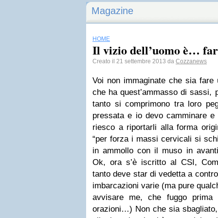
Magazine
HOME
Il vizio dell’uomo è… far
Creato il 21 settembre 2013 da
Cozzanews
Voi non immaginate che sia fare 
che ha quest’ammasso di sassi, pi
tanto si comprimono tra loro peg
pressata e io devo camminare e s
riesco a riportarli alla forma orig
“per forza i massi cervicali si sch
in ammollo con il muso in avanti
Ok, ora s’è iscritto al CSI, Comi
tanto deve star di vedetta a contro
imbarcazioni varie (ma pure qualch
avvisare me, che fuggo prima d
orazioni…) Non che sia sbagliato