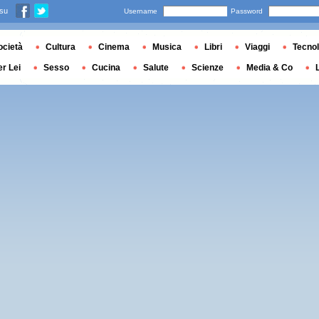
 su
Username
Password
ocietà
Cultura
Cinema
Musica
Libri
Viaggi
Tecnol
er Lei
Sesso
Cucina
Salute
Scienze
Media & Co