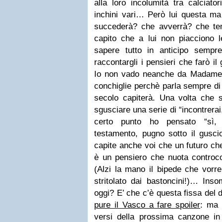
alla loro incolumità tra calciato
inchini vari… Però lui questa ma
succederà? che avverrà? che te
capito che a lui non piacciono
sapere tutto in anticipo sempr
raccontargli i pensieri che farò i
Io non vado neanche da Madame 
conchiglie perchè parla sempre di
secolo capiterà. Una volta che 
sgusciare una serie di “incontrerai
certo punto ho pensato “sì, 
testamento, pugno sotto il gusci
capite anche voi che un futuro ch
è un pensiero che nuota controcor
(Alzi la mano il bipede che vorr
stritolato dai bastoncini!)… Ins
oggi? E’ che c’è questa fissa d
pure il Vasco a fare spoiler
: ma 
versi della prossima canzone i