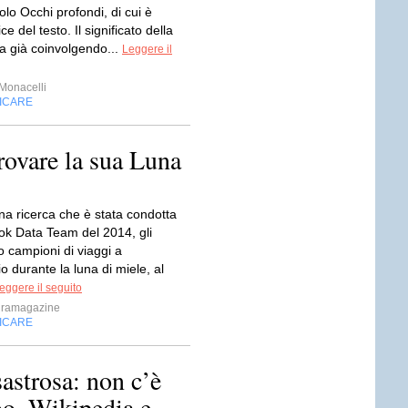
lo Occhi profondi, di cui è
e del testo. Il significato della
a già coinvolgendo...
Leggere il
Monacelli
FICARE
provare la sua Luna
a ricerca che è stata condotta
k Data Team del 2014, gli
no campioni di viaggi a
o durante la luna di miele, al
eggere il seguito
ramagazine
FICARE
astrosa: non c’è
o, Wikipedia e...