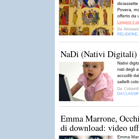
diciassette
Povera, mo
offerto da 
Leggere il s
Da
Alessand
RELIGIONE
NaDi (Nativi Digitali)
Nativi digit
nati degli 
accuditi d
saltelli colo
Da
Cobain8
DA CLASSI
Emma Marrone, Occhi 
di download: video uffi
Emma Marron