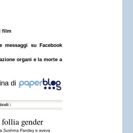
 film
are messaggi su Facebook
azione organi e la morte a
ina di
icoli :
 follia gender
va Sushma Pandey e aveva