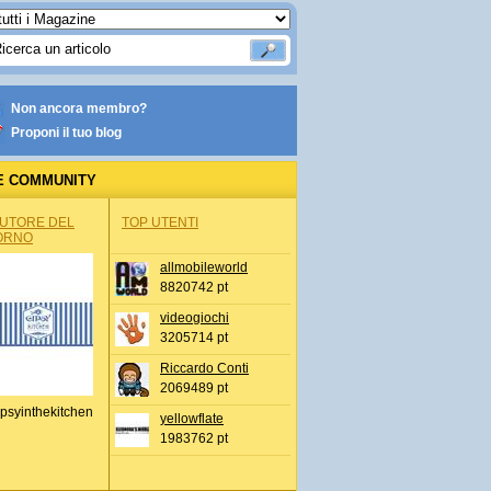
Non ancora membro?
Proponi il tuo blog
E COMMUNITY
AUTORE DEL
TOP UTENTI
ORNO
allmobileworld
8820742 pt
videogiochi
3205714 pt
Riccardo Conti
2069489 pt
psyinthekitchen
yellowflate
1983762 pt