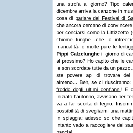
una strofa al giorno? Tipo calen
dicembre arriva la canzone in mu
cosa di
parlare del Festival di 
che ancora cercano di convincere le
per conciarsi come la Littizzetto 
chiome lunghe -che io intrecc
manualità- e molte pure le lentig
Pippi Calzelunghe
il giorno di c
al prossimo? Ho capito che le can
le son scordate tutte da un pezz
ste povere api di trovare dei 
almeno… Beh, se ci riusciranno:
freddo degli ultimi cent’anni
! E c
iniziato l’autonno, avvisano per t
va a far scorta di legno. Insomm
possibilità di svegliarmi una matt
in spiaggia: adesso so che capit
intanto vado a raccogliere dei sass
pancia!