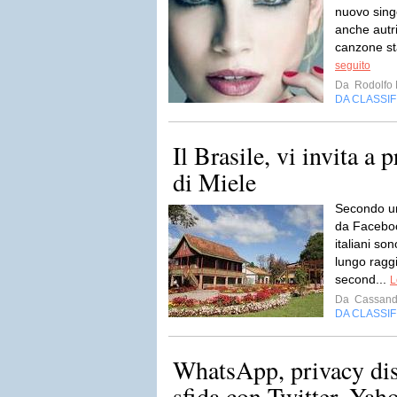
nuovo singo
anche autric
canzone st
seguito
Da
Rodolfo 
DA CLASSI
Il Brasile, vi invita a 
di Miele
Secondo un
da Faceboo
italiani so
lungo raggi
second...
L
Da
Cassand
DA CLASSI
WhatsApp, privacy dis
sfida con Twitter, Yaho