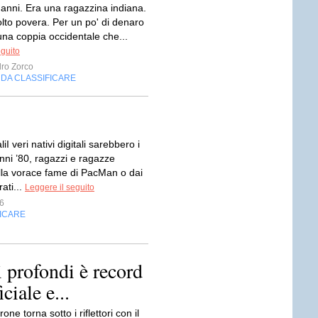
 anni. Era una ragazzina indiana.
lto povera. Per un po' di denaro
una coppia occidentale che...
eguito
ro Zorco
DA CLASSIFICARE
,
aliI veri nativi digitali sarebbero i
anni ’80, ragazzi e ragazze
alla vorace fame di PacMan o dai
rati...
Leggere il seguito
6
FICARE
profondi è record
ciale e...
e torna sotto i riflettori con il