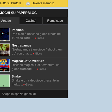
Tutto sull'autore
Diventa membro
 GIOCHI SU PAPERBLOG
Arcade
Casino'
Rompicapo
Pacman
Pac-Man é un video gioco creato nel
1979 da Toru......
Gioca
Nostradamus
Nostradamus è un gioco " shoot them
up" con una......
Gioca
Magical Cat Adventure
Riscopri Magical Cat Adventure, un
gioco d'arcade......
Gioca
Snake
Snake è un videogioco presente in
molti......
Gioca
Scopri lo spazio giochi di