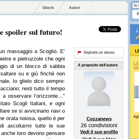
Giochi
Autori
e spoiler sul futuro!
un massaggio a Scoglio. E’
L
Segnala un abuso
etre e pietruzzole che ogni
L'
A proposito dell'autore
gio di un blocco di sabbia
GI
altare su e giù finchè non
inale. Io glielo dico sempre:
iacciano: resti tutto il tempo
 a osservare l’orizzonte…”
tato Scogli Italiani, e ogni
llare se si avvicinano navi o
Agi
e orata noiosa, quello è per
Cozzanews
26
condivisioni
i ascoltarmi tutte le sue
Vedi il suo profilo
, anche loro devono pensare