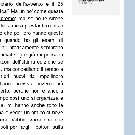
Serie TV
dario dell’avvento e il 25
sica? Ma un po’ come questa
Sanremo
: ma se ho le sirene
 fatine a prestar loro le ali
(è che poi loro hanno queste
io quando ho gli esami di
gini: praticamente sembrano
arnevale…) e già mi pensano
zoni dell’ultima edizione se
o… ma concediamo il tempo a
fiori nuovi da impollinare
 hanno previsto
l’inverno più
erto, perchè non è ancora
empo così uno si organizza e
a, mi hanno anche tolto la
ina e veder un omino di neve
erà. Vabbè, vorrà dire che
oli per fargli i bottoni sulla