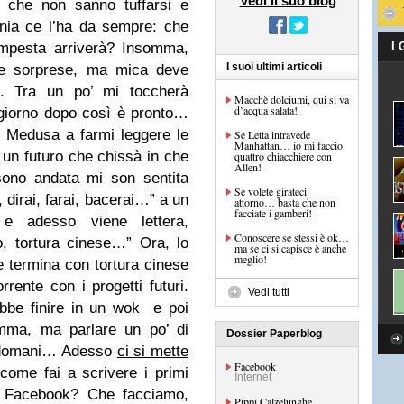
Vedi il suo blog
ri che non sanno tuffarsi e
nia ce l’ha da sempre: che
mpesta arriverà? Insomma,
I
I suoi ultimi articoli
 le sorprese, ma mica deve
e. Tra un po’ mi toccherà
Macchè dolciumi, qui si va
d’acqua salata!
l giorno dopo così è pronto…
Medusa a farmi leggere le
Se Letta intravede
Manhattan… io mi faccio
 un futuro che chissà in che
quattro chiacchiere con
Allen!
sono andata mi son sentita
Se volete girateci
, dirai, farai, bacerai…” a un
attorno… basta che non
facciate i gamberi!
e adesso viene lettera,
Conoscere se stessi è ok…
o, tortura cinese…” Ora, lo
ma se ci si capisce è anche
meglio!
e termina con tortura cinese
rente con i progetti futuri.
Vedi tutti
ebbe finire in un wok e poi
omma, ma parlare un po’ di
Dossier Paperblog
el domani… Adesso
ci si mette
Facebook
come fai a scrivere i primi
Internet
n Facebook? Che facciamo,
Pippi Calzelunghe