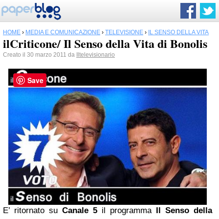
HOME
›
MEDIA E COMUNICAZIONE
›
TELEVISIONE
›
IL SENSO DELLA VITA
ilCriticone/ Il Senso della Vita di Bonolis
Creato il 30 marzo 2011 da
Iltelevisionario
Save
E’ ritornato su
Canale 5
il programma
Il Senso della