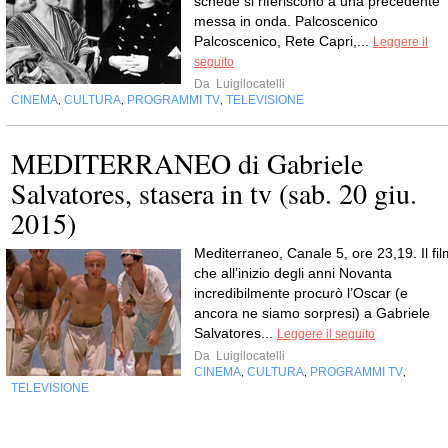
schede si riferiscono a una precedente
messa in onda. Palcoscenico
Palcoscenico, Rete Capri,...
Leggere il
seguito
Da
Luigilocatelli
CINEMA
CULTURA
PROGRAMMI TV
TELEVISIONE
,
,
,
MEDITERRANEO di Gabriele
Salvatores, stasera in tv (sab. 20 giu.
2015)
Mediterraneo, Canale 5, ore 23,19. Il fil
che all’inizio degli anni Novanta
incredibilmente procurò l’Oscar (e
ancora ne siamo sorpresi) a Gabriele
Salvatores...
Leggere il seguito
Da
Luigilocatelli
CINEMA
CULTURA
PROGRAMMI TV
,
,
,
TELEVISIONE