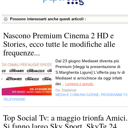
Possono interessarti anche questi articoli :
Nascono Premium Cinema 2 HD e
Stories, ecco tutte le modifiche alle
frequenze...
Dal 23 giugno Mediaset diventa più
Premium [rileggi la presentazione di
S.Margherita Ligure] L'offerta pay tv di
Mediaset si arricchisce da oggi infatti
dei...
Leggere il seguito
Da
Digitalsat
MEDIA E COMUNICAZIONE
PROGRAMMI TV
,
TELEVISIONE
Top Social Tv: a maggio trionfa Amici.
Si fanno largo Sky Sport, SkyTg 24