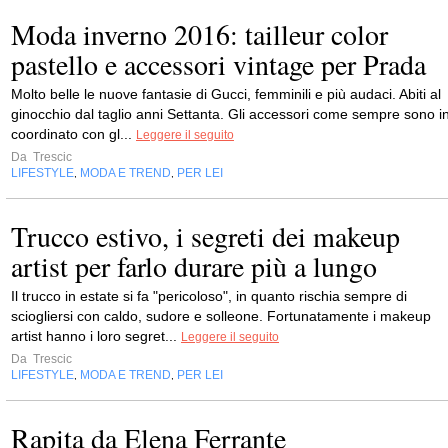
Moda inverno 2016: tailleur color
pastello e accessori vintage per Prada
Molto belle le nuove fantasie di Gucci, femminili e più audaci. Abiti al
ginocchio dal taglio anni Settanta. Gli accessori come sempre sono i
coordinato con gl...
Leggere il seguito
Da
Trescic
LIFESTYLE
MODA E TREND
PER LEI
,
,
Trucco estivo, i segreti dei makeup
artist per farlo durare più a lungo
Il trucco in estate si fa "pericoloso", in quanto rischia sempre di
sciogliersi con caldo, sudore e solleone. Fortunatamente i makeup
artist hanno i loro segret...
Leggere il seguito
Da
Trescic
LIFESTYLE
MODA E TREND
PER LEI
,
,
Rapita da Elena Ferrante