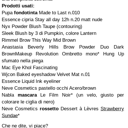
Prodotti usati:
Pupa
fondotinta
Made to Last n.010
Essence cipria Stay all day 12h n.20 matt nude
Nyx Powder Blush Taupe (contouring)
Sleek Blush by 3 di Pumpkin, colore Lantern
Rimmel Brow This Way Mid Brown
Anastasia Beverly Hills Brow Powder Duo Dark
Brown
Makeup Revolution
Ombretto mono* Hung Up
sfumato nella piega
Mac Eye Khol Fascinating
Wjcon Baked eyeshadow Velvet Mat n.01
Essence Liquid Ink eyeliner
Neve Cosmetics pastello occhi Acero/brown
Nabla
mascara
Le Film Noir* (un velo, giusto per
colorare le ciglia di nero)
Neve Cosmetics
rossetto
Dessert à Lèvres
Strawberry
Sundae
*
Che ne dite, vi piace?