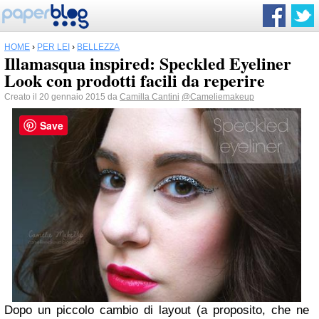
HOME
›
PER LEI
›
BELLEZZA
Illamasqua inspired: Speckled Eyeliner
Look con prodotti facili da reperire
Creato il 20 gennaio 2015 da
Camilla Cantini
@Cameliemakeup
Save
Dopo un piccolo cambio di layout (a proposito, che ne